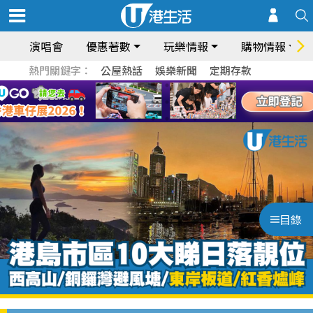
演唱會
優惠著數
玩樂情報
購物情報
熱門關鍵字：
公屋熱話
娛樂新聞
定期存款
目錄