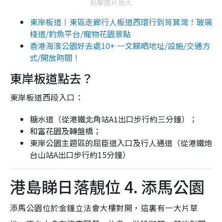
點擊圖片放大
東岸板道丨東區走廊行人板道西環行到筲箕灣！玻璃
棧道/釣魚平台/寵物花園景點
香港海濱公園好去處10+ 一文睇晒地址/設施/交通方
式/開放時間！
東岸板道點去？
東岸板道西段入口：
糖水道（從港鐵北角站A1出口步行約三分鐘）；
和富花園及轉盤橋；
東岸公園主題區的屈臣道入口及行人通道（從港鐵炮
台山站A出口步行約15分鐘）
港島睇日落靚位 4. 添馬公園
添馬公園位於金鐘立法會大樓對開，這裏有一大片草