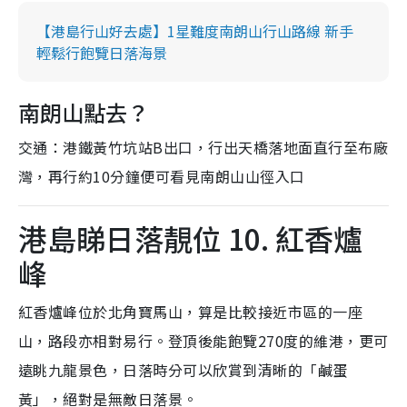
【港島行山好去處】1星難度南朗山行山路線 新手
輕鬆行飽覽日落海景
南朗山點去？
交通：港鐵黃竹坑站B出口，行出天橋落地面直行至布廠
灣，再行約10分鐘便可看見南朗山山徑入口
港島睇日落靚位 10. 紅香爐
峰
紅香爐峰位於北角寶馬山，算是比較接近市區的一座
山，路段亦相對易行。登頂後能飽覽270度的維港，更可
遠眺九龍景色，日落時分可以欣賞到清晰的「鹹蛋
黃」，絕對是無敵日落景。