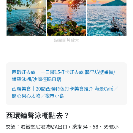
點擊圖片放大
西環好去處｜一日遊15打卡好去處 藝里坊壁畫街/
鐘聲泳棚/沙灣徑睇日落
西環美食｜20間西環特色打卡美食推介 海景Café／
開心果心太軟／夜市小食
西環鐘聲泳棚點去？
交通：​​港鐵堅尼地城站A出口，乘搭54、58、59號小