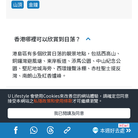
山頂
金鐘
香港哪裡可以欣賞到日落？
港島區有多個欣賞日落的靚景地點，包括西高山、
銅鑼灣避風塘、東岸板道、添馬公園、中山紀念公
園、堅尼地城海旁、西環鐘聲泳棚、赤柱聖士提反
灣、南朗山及紅香爐峰。
U Lifestyle 會使用Cookies來改善您的網站體驗，請確定您同意
如何得知香港的日落時間？
接受本網站之
私隱政策和使用條款
才可繼續瀏覽。
我已閱讀及同意
好去處
親子好去處
週末好去處
本週好去處