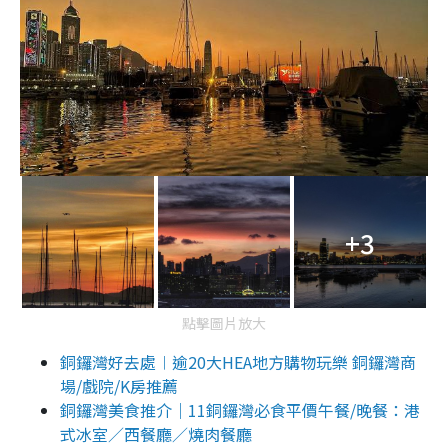
+3
點擊圖片放大
銅鑼灣好去處︱逾20大HEA地方購物玩樂 銅鑼灣商
場/戲院/K房推薦
銅鑼灣美食推介｜11銅鑼灣必食平價午餐/晚餐：港
式冰室／西餐廳／燒肉餐廳