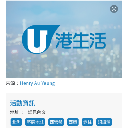
來源：
Henry Au Yeung
活動資訊
地址
詳見內文
北角
堅尼地城
西營盤
西環
赤柱
銅鑼灣