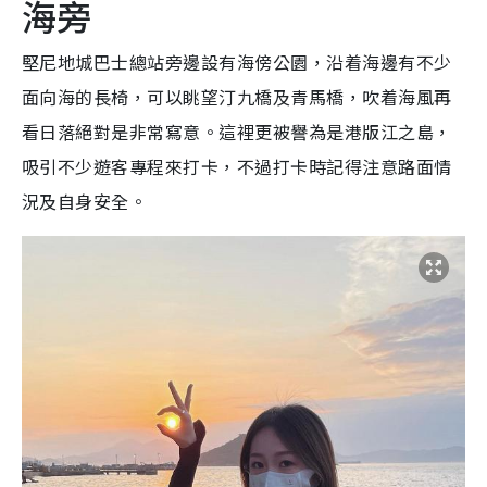
海旁
堅尼地城巴士總站旁邊設有海傍公園，沿着海邊有不少
面向海的長椅，可以眺望汀九橋及青馬橋，吹着海風再
看日落絕對是非常寫意。這裡更被譽為是港版江之島，
吸引不少遊客專程來打卡，不過打卡時記得注意路面情
況及自身安全。