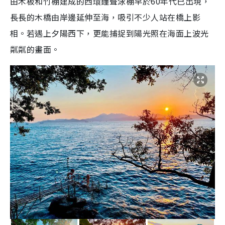
由木板和竹棚建成的西環鐘聲泳棚早於60年代已出現，
長長的木橋由岸邊延伸至海，吸引不少人站在橋上影
相。若遇上夕陽西下，更能捕捉到陽光照在海面上波光
粼粼的畫面。