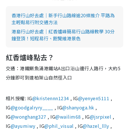
香港行山好去處｜新手行山路線逾20條推介 平路為
主輕鬆易行附交通方法
港島行山好去處｜紅香爐峰簡易行山路線教學 30分
鐘登頂！短程易行、飽覽維港景色
紅香爐峰點去？
交通：港鐵鰂魚涌港鐵站A出口沿山邊行人路行，大約5
分鐘即可到達柏架山自然徑入口
相片授權: IG
@kristennn1234
, IG
@yenyen5111
,
IG
@goodgalryry____
, IG
@shanyoga.hk
,
IG
@wonghang327
, IG
@wailim68
, IG
@jsrpixel
,
IG
@ayumiwy
, IG
@phil_visual
, IG
@hazel_llly
,