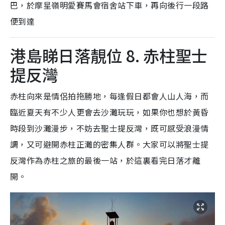
巴，於摩星嶺明愛賽馬會宿舍站下車，再向後行一段路
便到達
港島睇日落靚位 8. 赤柱聖士
提反灣
赤柱向來是情侶拍拖勝地，每逢假日都會人山人海，而
臨近夏天有不少人更會去沙灘玩玩，如果你也想於黃昏
時段到沙灘漫步，不妨去聖士提反灣，既可感受浪漫情
調，又可避開赤柱正灘的密集人群。大家可以將聖士提
反灣作為赤柱之旅的最後一站，於這裏看完日落才離
開。