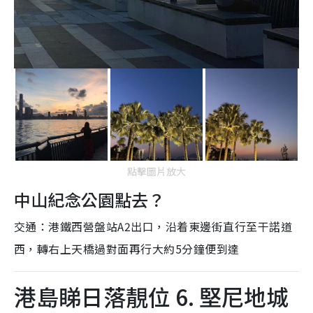
點擊圖片放大
中山紀念公園點去？
交通：港鐵西營盤站A2出口，沿着東邊街直行至干諾道
西，轉右上天橋過對面再行大約5分鐘便到達
港島睇日落靚位 6. 堅尼地城