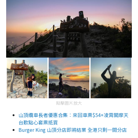
點擊圖片放大
山頂纜車長者優惠合集︰來回車票$54+凌霄閣摩天
台歎點心套票抵買
Burger King 山頂分店即將結業 全港只剩一間分店