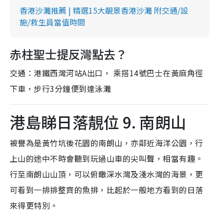
香港沙灘推薦 | 精選15大靚景香港沙灘 附交通/設
施/救生員當值時間
赤柱聖士提反灣點去？
交通：港鐵西灣河站A出口， 乘搭14號巴士在黃麻角徑
下車，步行3分鐘便到達泳灘
港島睇日落靚位 9. 南朗山
被譽為是黃竹坑後花園的南朗山，亦鄰近海洋公園，行
上山的途中不時會聽到玩過山車的尖叫聲，相當有趣。
行至南朗山山頂，可以俯瞰深水灣及淺水灣的海景，更
可看到一排排整齊的魚排，比起於一般地方看到的日落
來得更特別。