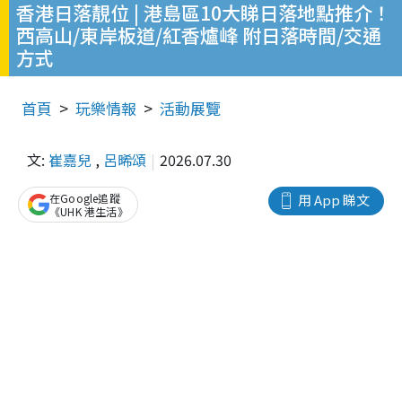
香港日落靚位 | 港島區10大睇日落地點推介！
西高山/東岸板道/紅香爐峰 附日落時間/交通
方式
首頁
玩樂情報
活動展覽
文:
崔嘉兒
,
呂晞頌
2026.07.30
在Google追蹤
用 App 睇文
《UHK 港生活》