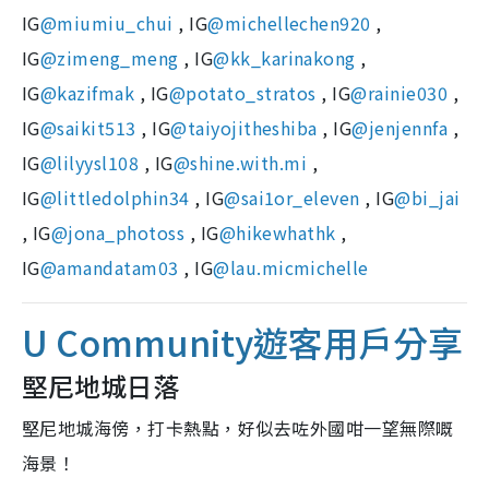
IG
@miumiu_chui
, IG
@michellechen920
,
IG
@zimeng_meng
, IG
@kk_karinakong
,
IG
@kazifmak
, IG
@potato_stratos
, IG
@rainie030
,
IG
@saikit513
, IG
@taiyojitheshiba
, IG
@jenjennfa
,
IG
@lilyysl108
, IG
@shine.with.mi
,
IG
@littledolphin34
, IG
@sai1or_eleven
, IG
@bi_jai
, IG
@jona_photoss
, IG
@hikewhathk
,
IG
@amandatam03
, IG
@lau.micmichelle
U Community遊客用戶分享
堅尼地城日落
堅尼地城海傍，打卡熱點，好似去咗外國咁一望無際嘅
海景！