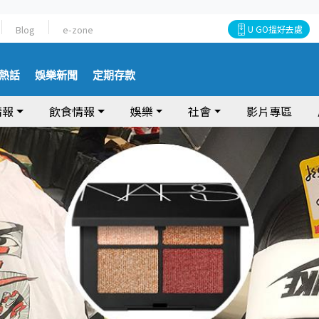
Blog
e-zone
U GO搵好去處
熱話
娛樂新聞
定期存款
情報
飲食情報
娛樂
社會
影片專區