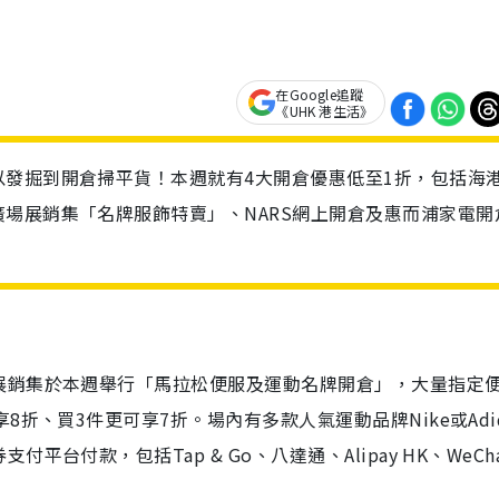
在Google追蹤
《UHK 港生活》
發掘到開倉掃平貨！本週就有4大開倉優惠低至1折，包括海
場展銷集「名牌服飾特賣」、NARS網上開倉及惠而浦家電開
展銷集於本週舉行「
馬拉松便服及運動名牌開倉」，大量指定
折、買3件更可享7折。場內有多款人氣運動品牌Nike或Adid
付款，包括Tap & Go、八達通、Alipay HK、WeCha