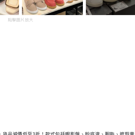
點擊圖片放大
開倉優惠，貨品減價低至3折！款式包括眼影盤、粉底液、胭脂、遮瑕