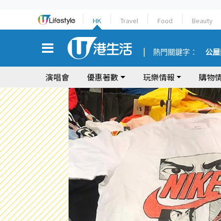
HK
Travel
Food
Beauty
熱門關鍵字：
公屋
演唱會
優惠著數
玩樂情報
購物