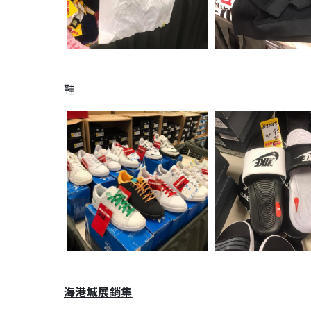
鞋
海港城展銷集