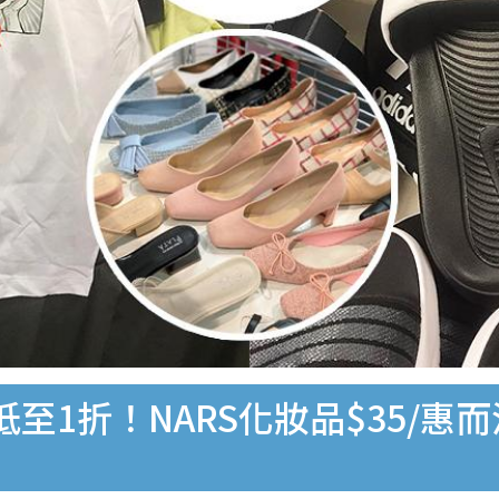
1折！NARS化妝品$35/惠而浦