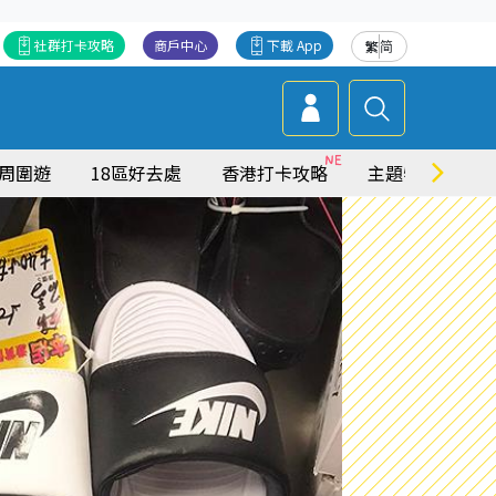
社群打卡攻略
商戶中心
下載 App
繁
简
周圍遊
18區好去處
香港打卡攻略
主題特集