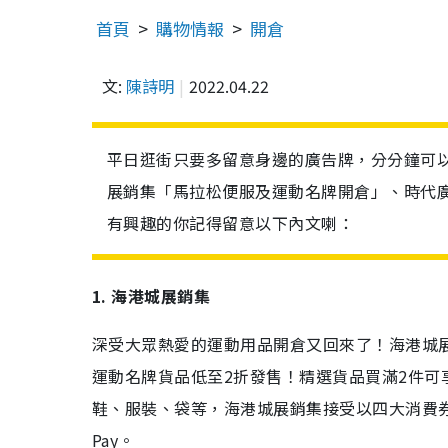
首頁
購物情報
開倉
文:
陳詩明
2022.04.22
平日逛街只要多留意身邊的廣告牌，分分鐘可以
展銷集「馬拉松便服及運動名牌開倉」、時代廣
有興趣的你記得留意以下內文喇：
1. 海港城展銷集
深受大眾熱愛的運動用品開倉又回來了！海港城
運動名牌貨品低至2折發售！精選貨品買滿2件可享8
鞋、服裝、袋等，海港城展銷集接受以四大消費券支付平台
Pay。