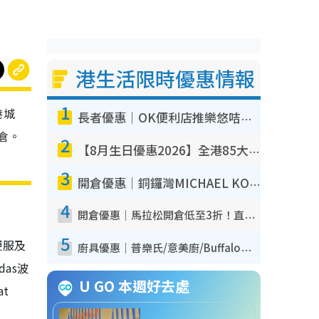
港生活限時優惠情報
1
港城
長者優惠｜OK便利店推樂悠咭優惠！買麵包/牛奶/保健品拍卡即減
倉。
2
【8月生日優惠2026】全港85大食買玩著數攻略 自助餐/火鍋放題同行免費＋誠品/DONKI送現金券
3
開倉優惠｜銅鑼灣MICHAEL KORS開倉低至17折！直擊$500起買手袋/銀包/鞋款 必買經典Jet Set系列
4
開倉優惠｜馬拉松開倉低至3折！直擊$99起買adidas／New Balance／Puma鞋款 STANLEY保溫杯劈價至$119起
5
便服及
廚具優惠｜普樂氏/意美廚/Buffalo廚具低至3折！$89起買煎鍋／炒鑊／個人鍋 同場小家電激減至$99起
as波
U GO 本週好去處
t