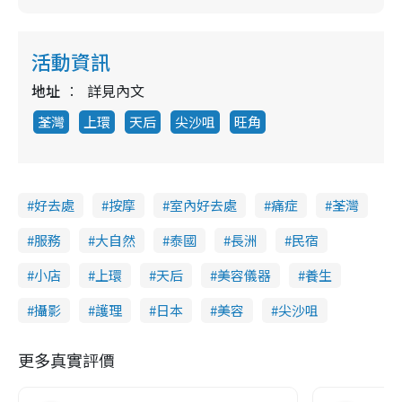
活動資訊
地址
詳見內文
荃灣
上環
天后
尖沙咀
旺角
好去處
按摩
室內好去處
痛症
荃灣
服務
大自然
泰國
長洲
民宿
小店
上環
天后
美容儀器
養生
攝影
護理
日本
美容
尖沙咀
更多真實評價