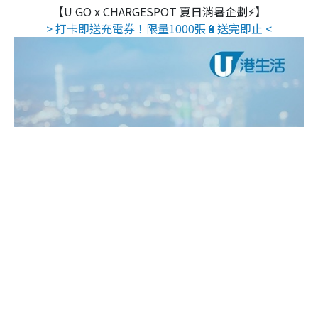
【U GO x CHARGESPOT 夏日消暑企劃⚡】
> 打卡即送充電券！限量1000張🔋送完即止 <