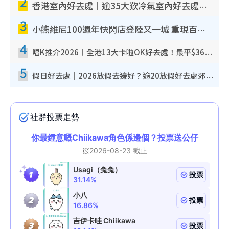
2
香港室內好去處｜逾35大歎冷氣室內好去處推介 室內活動免費避雨無懼落雨
3
小熊維尼100週年快閃店登陸又一城 重現百畝森林經典場景／獨家限定盲盒登場／專屬DIY香水
4
唱K推介2026︱全港13大卡啦OK好去處！最平$36起 日文K都有！(附地址+收費詳情)
5
假日好去處｜2026放假去邊好？逾20放假好去處郊外/秘景 休閒半日或一日遊