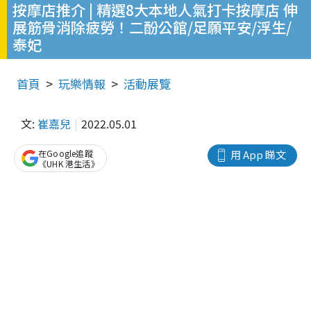
按摩店推介 | 精選8大本地人氣打卡按摩店 伸
展筋骨消除疲勞！二酚公館/足願平安/浮生/
泰妃
首頁
玩樂情報
活動展覽
文:
崔嘉兒
2022.05.01
在Google追蹤
用 App 睇文
《UHK 港生活》