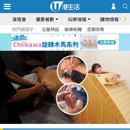
演唱會
優惠著數
玩樂情報
購物情報
熱門關鍵字：
公屋熱話
娛樂新聞
定期存款