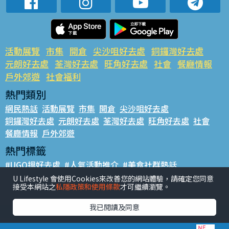
活動展覽
市集
開倉
尖沙咀好去處
銅鑼灣好去處
元朗好去處
荃灣好去處
旺角好去處
社會
餐廳情報
戶外郊遊
社會福利
熱門類別
網民熱話
活動展覽
市集
開倉
尖沙咀好去處
銅鑼灣好去處
元朗好去處
荃灣好去處
旺角好去處
社會
餐廳情報
戶外郊遊
熱門標籤
#UGO搵好去處
#人氣活動推介
#美食社群熱話
#親子玩樂好去處
#ULifestyle應用程式
#限時搶
U Lifestyle 會使用Cookies來改善您的網站體驗，請確定您同意
接受本網站之
私隱政策和使用條款
才可繼續瀏覽。
#UJetso禮物放送
#ULifestyle商戶中心
#著數
#網絡熱話
我已閱讀及同意
香港經濟日報版權所有©2026