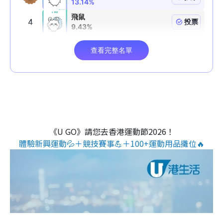
《U GO》請您去香港運動節2026！
體驗新興運動💦＋競技賽事💪＋100+運動用品攤位🔥