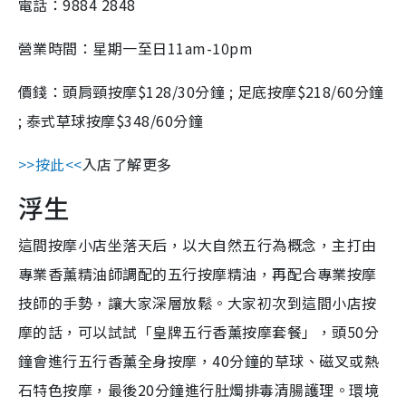
電話：9884 2848
營業時間：星期一至日11am-10pm
價錢：頭肩頸按摩$128/30分鐘 ; 足底按摩$218/60分鐘
; 泰式草球按摩$348/60分鐘
>>按此<<
入店了解更多
浮生
這間按摩小店坐落天后，以大自然五行為概念，主打由
專業香薰精油師調配的五行按摩精油，再配合專業按摩
技師的手勢，讓大家深層放鬆。大家初次到這間小店按
摩的話，可以試試「皇牌五行香薰按摩套餐」，頭50分
鐘會進行五行香薰全身按摩，40分鐘的草球、磁叉或熱
石特色按摩，最後20分鐘進行肚燭排毒清腸護理。環境