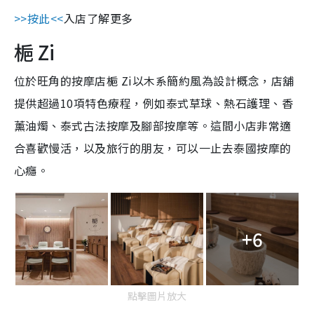
>>按此<<
入店了解更多
梔 Zi
位於旺角的按摩店梔 Zi以木系簡約風為設計概念，店舖
提供超過10項特色療程，例如泰式草球、熱石護理、香
薰油燭、泰式古法按摩及腳部按摩等。這間小店非常適
合喜歡慢活，以及旅行的朋友，可以一止去泰國按摩的
心癮。
+6
點擊圖片放大