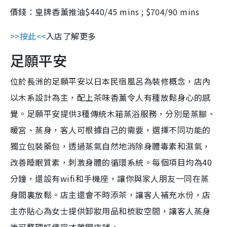
價錢：皇牌香薰推油$440/45 mins ; $704/90 mins
>>按此<<
入店了解更多
足願平安
位於長洲的足願平安以日本民宿風呂為裝修概念，店內
以木系設計為主，配上茶味香薰令人有種放鬆身心的感
覺。足願平安提供3種傳統木箱蒸浴服務，分別是蒸腳、
暖宮、蒸身，客人可根據自己的需要，選擇不同功能的
獨立包裝藥包，透過蒸氣自然地消除身體毒素和濕氣，
改善睡眠質素，刺激身體的循環系統。每個項目均為40
分鐘，還設有wifi和手機座，讓你與家人朋友一同在蒸
身間裏放鬆。店主還會不時添茶，讓客人補充水份，店
主亦貼心為女士提供卸妝用品和梳妝空間，讓客人蒸身
後可整理好儀容才離開店舖。