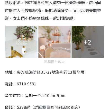
熱沙浴池，務求讓各位客人能夠一試最新儀器。店內同
時提供人手按摩服務，既能消除疲勞，又可以做美體塑
形，女士們不妨約齊姐妹一起訓住變靚！
+2
點擊圖片放大
地址：尖沙咀海防道35-37號海利行13樓全層
電話：6710 9591
營業時間：星期一至六10am-9pm
價錢：$388起（詳細價目表可向店家查詢）