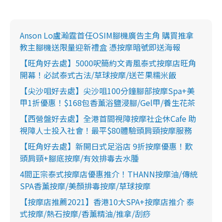
Anson Lo盧瀚霆首任OSIM腳機廣告主角 購買推拿
教主腳機送限量迎新禮盒 憑按摩暗號即送海報
【旺角好去處】5000呎簡約文青風泰式按摩店旺角
開幕！必試泰式古法/草球按摩/送芒果糯米飯
【尖沙咀好去處】尖沙咀100分鐘腳部按摩Spa+美
甲1折優惠！$168包香薰浴鹽浸腳/Gel甲/養生花茶
【西營盤好去處】全港首間視障按摩社企休Cafe 助
視障人士投入社會！最平$80體驗頭肩頸按摩服務
【旺角好去處】新開日式足浴店 9折按摩優惠！歎
頭肩頸+腳底按摩/有效排毒去水腫
4間正宗泰式按摩店優惠推介！THANN按摩油/傳統
SPA香薰按摩/美顏排毒按摩/草球按摩
【按摩店推薦2021】香港10大SPA+按摩店推介 泰
式按摩/熱石按摩/香薰精油/推拿/刮痧