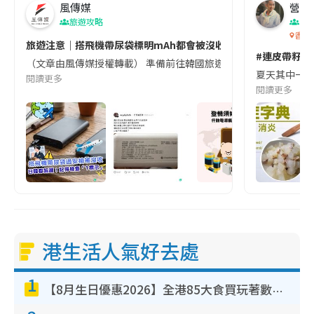
風傳媒
營養教
旅遊攻略
生
香港
旅遊注意｜搭飛機帶尿袋標明mAh都會被沒收😱出發前切記檢查「1
#連皮帶籽都
（文章由風傳媒授權轉載） 準備前往韓國旅遊的民眾，近期要特別留
夏天其中一種時
閱讀更多
閱讀更多
港生活人氣好去處
1
【8月生日優惠2026】全港85大食買玩著數攻略 自助餐/火鍋放題同行免費＋誠品/DONKI送現金券