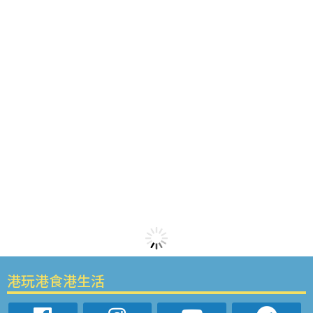
港玩港食港生活