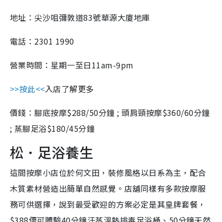
地址：尖沙咀彌敦道83號華源大廈地庫
電話：2301 1990
營業時間：星期一至日11am-9pm
>>按此<<
入店了解更多
價錢：腳底按摩$288/50分鐘 ; 頭肩頸按摩$360/60分鐘
; 蒸腳足浴$180/45分鐘
松．足浴養生
這間按摩小店位於何文田，裝修風格以日系為主，配合
木質素材營造出簡單自然感覺。店舖同樣有多款按摩服
務可供選擇，說到最受歡迎的方案必定是其皇牌套餐，
$388便可體驗40分鐘汗蒸溫熱排毒足浴桶、50分鐘天然