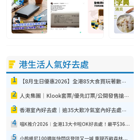
港生活人氣好去處
1
【8月生日優惠2026】全港85大食買玩著數攻略 自助餐/火鍋放題同行免費＋誠品/DONKI送現金券
2
人夫集團｜Klook套票/優先訂票/公開發售搶飛攻略！附票價.購票連結.場地座位表
3
香港室內好去處｜逾35大歎冷氣室內好去處推介 室內活動免費避雨無懼落雨
4
唱K推介2026︱全港13大卡啦OK好去處！最平$36起 日文K都有！(附地址+收費詳情)
5
小熊維尼100週年快閃店登陸又一城 重現百畝森林經典場景／獨家限定盲盒登場／專屬DIY香水