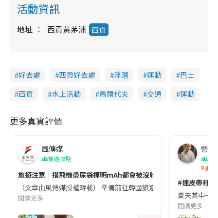
活動資訊
地址
西貢黃茅洲
西貢
好去處
西貢好去處
浮潛
運動
巴士
西貢
水上活動
馬爾代夫
交通
運動
更多真實評價
風傳媒
營養教
旅遊攻略
生
香港
旅遊注意｜搭飛機帶尿袋標明mAh都會被沒收😱出發前切記檢查「1
#連皮帶籽都
（文章由風傳媒授權轉載） 準備前往韓國旅遊的民眾，近期要特別留
夏天其中一種時
閱讀更多
閱讀更多