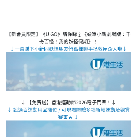
【新會員限定】《U GO》請你睇👹《蠟筆小新劇場版：千
奇百怪！我的妖怪假期》！
↓一齊睇下小新同妖怪朋友們點樣聯手拯救屋企人啦↓
↓ 【免費送】香港運動節2026電子門票！↓
↓ 設過百運動用品攤位 / 可現場體驗多項新穎運動及觀賞
賽事🔥 ↓