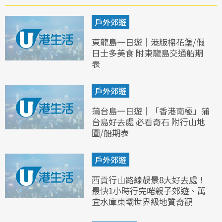
戶外郊遊
東龍島一日遊｜港版棉花堡/假
日士多美食 附東龍島交通船期
表
戶外郊遊
蒲台島一日遊｜「香港南極」蒲
台島好去處 必看奇石 附行山地
圖/船期表
戶外郊遊
西貢行山路線靚景8大好去處！
最快1小時行完啱親子郊遊、萬
宜水庫東壩世界級地質奇觀