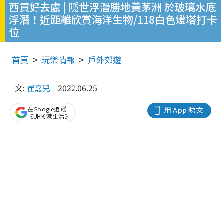
西貢好去處 | 隱世浮潛勝地黃茅洲 於玻璃水底
浮潛！近距離欣賞海洋生物/118白色燈塔打卡
位
首頁
玩樂情報
戶外郊遊
文:
崔嘉兒
2022.06.25
在Google追蹤
用 App 睇文
《UHK 港生活》