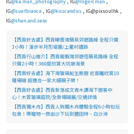
IG
@ka.man_photography
, IG
@rogercman
,
IG
@suetbianca
, IG
@kisscandiss
, IG@pixsoulhk ,
IG
@shan.and.seas
【西貢好去處】西貢曝罟灣簡易郊遊路線 全程只需
3小時！漫步半月形堤圍/上窰村遺跡
【西貢行山推介】西貢龍蝦灣郊遊徑簡易路線 全程
只需2小時！360度欣賞大坑墩海景
【西貢好去處】海下灣玻璃船生態遊 近距離欣賞10
種珊瑚 超適合一家大細親子樂！
【西貢好去處】西貢新落成文青木調海下遊客中
心！木質玻璃庭院/全新珊瑚展/交通詳情
【西貢獨木舟】西貢人狗獨木舟體驗全程6小時包玩
包食！帶寵物一齊由沙下玩到鹽田梓、白沙洲