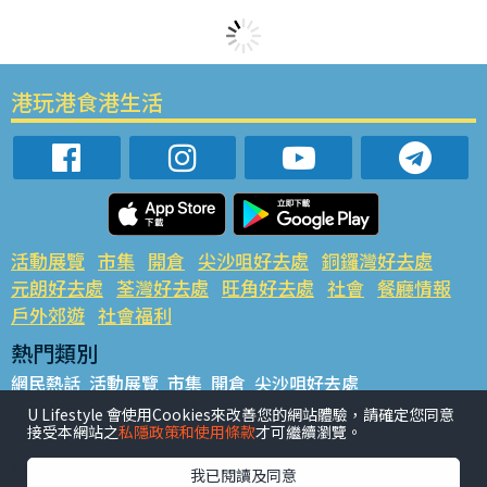
港玩港食港生活
活動展覽
市集
開倉
尖沙咀好去處
銅鑼灣好去處
元朗好去處
荃灣好去處
旺角好去處
社會
餐廳情報
戶外郊遊
社會福利
熱門類別
網民熱話
活動展覽
市集
開倉
尖沙咀好去處
銅鑼灣好去處
元朗好去處
荃灣好去處
旺角好去處
社會
U Lifestyle 會使用Cookies來改善您的網站體驗，請確定您同意
接受本網站之
私隱政策和使用條款
才可繼續瀏覽。
餐廳情報
戶外郊遊
熱門標籤
我已閱讀及同意