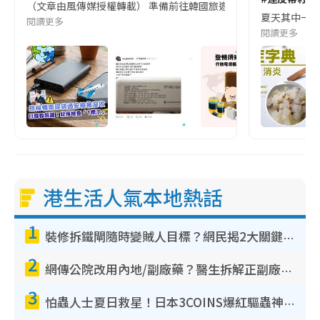
（文章由風傳媒授權轉載） 準備前往韓國旅遊的民眾，近期要特別留
夏天其中一種時
閱讀更多
閱讀更多
港生活人氣本地熱話
1
裝修拆鐵閘隨時變賊人目標？網民揭2大關鍵用途：裝新式等於白裝？附新舊鐵閘分別
2
網傳公院改用內地/副廠藥？醫生拆解正副廠分別 揭4類人換藥隨時出事
3
怕蟲人士夏日救星！日本3COINS爆紅驅蟲神器$45起 1招「全程免觸碰」輕鬆搞定小強