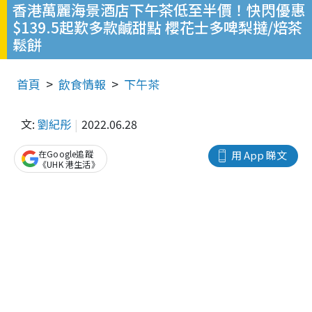
香港萬麗海景酒店下午茶低至半價！快閃優惠
$139.5起歎多款鹹甜點 櫻花士多啤梨撻/焙茶
鬆餅
首頁
飲食情報
下午茶
文:
劉紀彤
2022.06.28
在Google追蹤
用 App 睇文
《UHK 港生活》