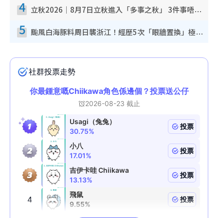
4
立秋2026｜8月7日立秋進入「多事之秋」 3件事唔做得！專家教6招開運 清枱頭／銀包納氣接好運
5
颱風白海豚料周日襲浙江！經歷5次「眼牆置換」極罕見 成登陸內地最長途颱風