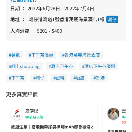
日期
2022年6月28日 - 2022年7月4日
地址
灣仔港灣道1號香港萬麗海景酒店1樓
灣仔
人均消費
$201 - $400
著數
下午茶優惠
香港萬麗海景洒店
網上shopping
酒店下午茶
酒店下午茶優惠
下午茶
灣仔
蛋糕
酒店
香港
更多真實評價
風傳媒
營養教
旅遊攻略
生
香港
旅遊注意｜搭飛機帶尿袋標明mAh都會被沒收😱出發前切記檢查「1
#連皮帶籽都