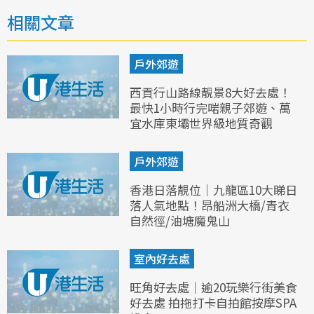
相關文章
戶外郊遊
西貢行山路線靚景8大好去處！
最快1小時行完啱親子郊遊、萬
宜水庫東壩世界級地質奇觀
戶外郊遊
香港日落靚位｜九龍區10大睇日
落人氣地點！昂船洲大橋/青衣
自然徑/油塘魔鬼山
室內好去處
旺角好去處｜逾20玩樂行街美食
好去處 拍拖打卡自拍館按摩SPA