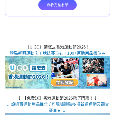
《U GO》請您去香港運動節2026！
體驗新興運動💦＋競技賽事💪＋100+運動用品攤位🔥
↓ 【免費送】香港運動節2026電子門票！↓
↓ 設過百運動用品攤位 / 可現場體驗多項新穎運動及觀賞
賽事🔥 ↓