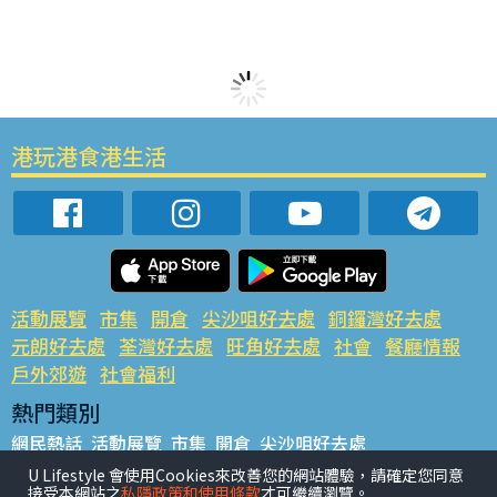
港玩港食港生活
活動展覽
市集
開倉
尖沙咀好去處
銅鑼灣好去處
元朗好去處
荃灣好去處
旺角好去處
社會
餐廳情報
戶外郊遊
社會福利
熱門類別
網民熱話
活動展覽
市集
開倉
尖沙咀好去處
銅鑼灣好去處
元朗好去處
荃灣好去處
旺角好去處
社會
U Lifestyle 會使用Cookies來改善您的網站體驗，請確定您同意
接受本網站之
私隱政策和使用條款
才可繼續瀏覽。
餐廳情報
戶外郊遊