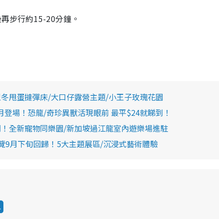
步行約15-20分鐘。
冬甩蛋撻彈床/大口仔露營主題/小王子玫瑰花園
登場！恐龍/奇珍異獸活現眼前 最平$24就睇到！
間！全新寵物同樂園/新加坡過江龍室內遊樂場進駐
洲系列展覽9月下旬回歸！5大主題展區/沉浸式藝術體驗
水