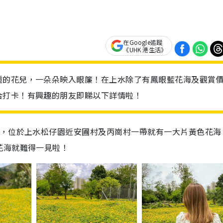
在Google追蹤
《UHK 港生活》
種的花兒，一朵朵映入眼簾！在上水除了有鳳眼藍花海及觀賞
合打卡！有興趣的朋友即睇以下詳情啦！
放，位於上水松仔園近安圃村及丙崗村一帶就有一大片黃色花海
花海就難得一見啦！