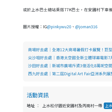
或於上水巴士總站乘搭77K巴士，在安圃村下車後再
圖片授權：IG
@pinkywu20
、
@joman316
商場好去處｜全港12大商場暑假打卡展覽！巨型
尖沙咀好去處｜香港太空館全新立體球幕電影7月
沙田好去處｜新城市廣場斥資3億活化8萬呎空
西九好去處｜第二屆Digital Art Fair亞
活動資訊
地址
上水松仔園近安圃村及丙崗村一帶
上