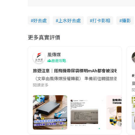
好去處
上水好去處
打卡影相
攝影
更多真實評價
風傳媒
旅遊攻略
旅遊注意｜搭飛機帶尿袋標明mAh都會被沒收😱出發前
（文章由風傳媒授權轉載） 準備前往韓國旅遊的民眾，
夏
閱讀更多