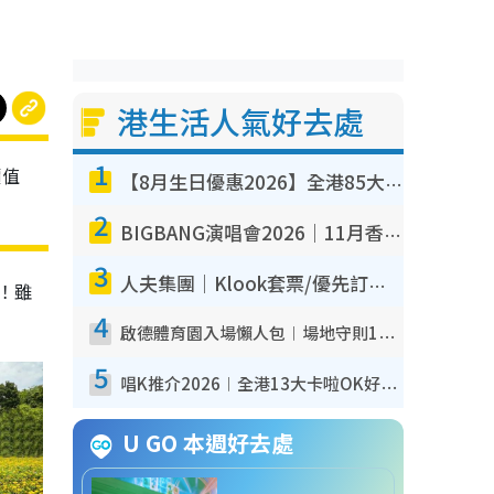
港生活人氣好去處
1
價值
【8月生日優惠2026】全港85大食買玩著數攻略 自助餐/火鍋放題同行免費＋誠品/DONKI送現金券
2
BIGBANG演唱會2026｜11月香港啟德開3場！實名制VIP申請、優先購票攻略
3
人夫集團｜Klook套票/優先訂票/公開發售搶飛攻略！附票價.購票連結.場地座位表
！雖
4
啟德體育園入場懶人包︱場地守則12違禁品不可進場准帶細水樽但全場禁樽蓋！應援牌有限制！
5
唱K推介2026︱全港13大卡啦OK好去處！最平$36起 日文K都有！(附地址+收費詳情)
U GO 本週好去處