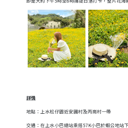
即是大約下午5時至6時捕捉日落打卡，整片花海
詳情
地點：上水松仔園近安圃村及丙崗村一帶
交通：在上水小巴總站乘搭57K小巴於蝦公地站下車