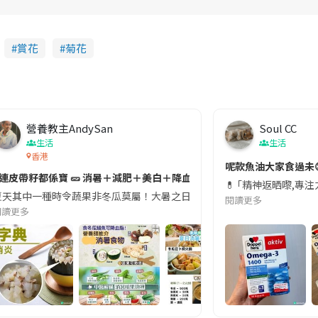
賞花
菊花
營養教主AndySan
Soul CC
生活
生活
香港
切記檢查「1標示」🚨
呢款魚油大家食過未
#連皮帶籽都係寶 🥒 消暑＋減肥＋美白＋降血脂
近期要特別留意隨身行李中的行動電源。一名旅客日前在機場安檢時，明明攜
💊 ｢精神返晒嚟,專
天其中一種時令蔬果非冬瓜莫屬！大暑之日，點都要飲碗冬瓜湯消暑解渴！除了解暑，冬瓜仲有
閱讀更多
閱讀更多