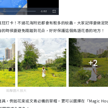
R
-
1:02
F
u
l
e
l
瘋狂打卡！不過花海附近都會有較多的蚊蟲，大家記得要做足
s
c
m
r
海的時侯要避免踐踏到花朵，好好保護這個鳥語花香的地方！
e
e
a
n
i
n
i
+2
n
g
T
i
點擊圖片放大
m
e
，例如花束或文青必備的草帽，更可以選擇在「Magic Hou