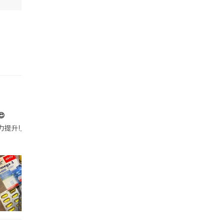

帶的行動電源機身已標示「10000mAh」，卻仍被要求當場丟棄，讓他
注力提升!｣ 長時間對住電腦､剪片寫稿,成日覺得眼睛乾澀､腦袋好似｢斷線｣｡試咗
好多鮮為人知嘅好處：減肥、消水腫、降血脂、美白養顏👇 冬瓜5大功效✨ 1️⃣ 利尿