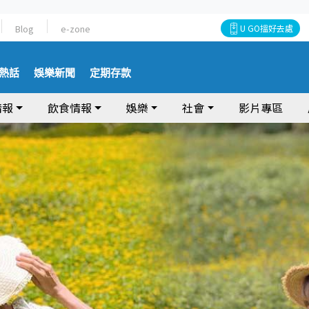
Blog
e-zone
U GO搵好去處
熱話
娛樂新聞
定期存款
情報
飲食情報
娛樂
社會
影片專區