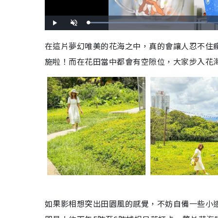
L
P
U
o
l
n
a
a
m
d
y
u
在這片夢幻唯美的花海之中，真的會讓人忍不住
e
t
d
e
:
施啦！而在花田當中都會有空隙位，大家步入花
5
8
.
1
2
%
如果影相想突出田園風的感覺，不妨自備一些小道具