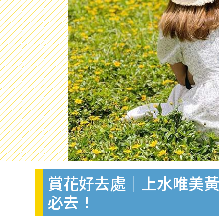
賞花好去處｜上水唯美黃
必去！