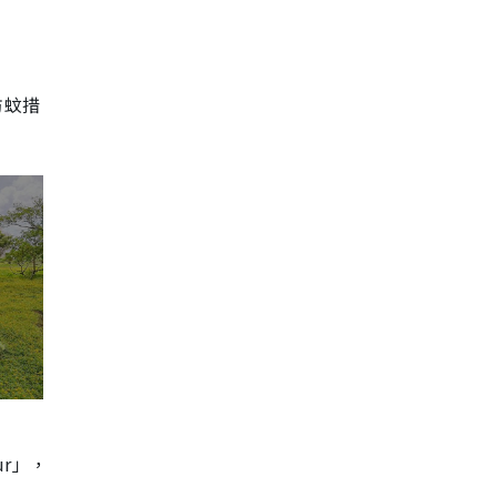
防蚊措
r」，