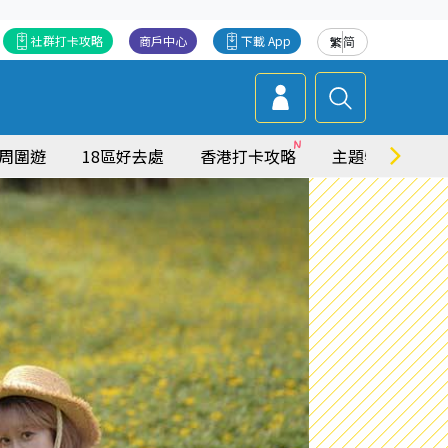
社群打卡攻略
商戶中心
下載 App
繁
简
周圍遊
18區好去處
香港打卡攻略
主題特集