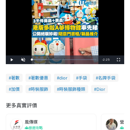
R
-
2:25
L
P
U
F
o
l
n
u
a
a
m
l
e
d
y
u
l
e
t
s
d
e
c
著數
著數優惠
dior
手袋
名牌手袋
m
:
r
2
e
2
e
a
.
n
加價
時裝服飾
時裝服飾種類
Dior
3
4
i
%
更多真實評價
n
i
風傳媒
營養教
n
旅遊攻略
生
g