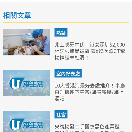
相關文章
熱話
北上睇牙中伏｜港女深圳$2,000
杜牙根驚覺被騙 覆診3次照CT驚
揭神經未杜清！
室內好去處
10大香港海景好去處推介！半島
直升機連下午茶/海景餐廳/海上
酒吧
社會
央視揭發二手舊衣黑色產業鏈