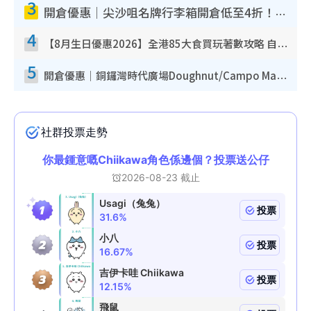
3
開倉優惠｜尖沙咀名牌行李箱開倉低至4折！一連5日 American Tourister/ace./Hallmark $200起！
4
【8月生日優惠2026】全港85大食買玩著數攻略 自助餐/火鍋放題同行免費＋誠品/DONKI送現金券
5
開倉優惠｜銅鑼灣時代廣場Doughnut/Campo Marzio開倉低至1折！背囊、書包、手袋劈價$200起