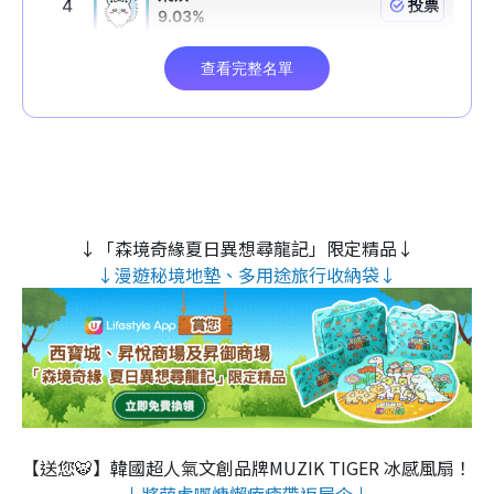
↓「森境奇緣夏日異想尋龍記」限定精品↓
↓漫遊秘境地墊、多用途旅行收納袋↓
【送您🐯】韓國超人氣文創品牌MUZIK TIGER 冰感風扇！