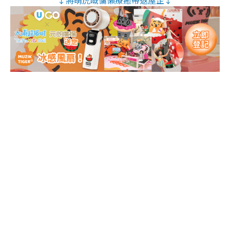
↓將萌虎嘅慵懶療癒帶返屋企↓