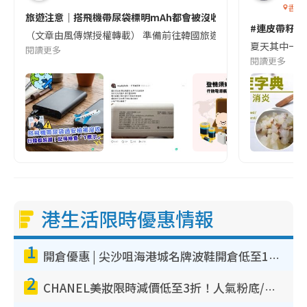
香港
旅遊注意｜搭飛機帶尿袋標明mAh都會被沒收😱出發前切記檢查「1
T
#連皮帶籽都
（文章由風傳媒授權轉載） 準備前往韓國旅遊的民眾，近期要特別留
i
夏天其中一種時
閱讀更多
閱讀更多
m
e
港生活限時優惠情報
1
開倉優惠 | 尖沙咀海港城名牌波鞋開倉低至1折！On鞋$899起／Joy&Peace鞋履$98起
2
CHANEL美妝限時減價低至3折！人氣粉底/唇膏/精華液低至$275！COCO香水都有平