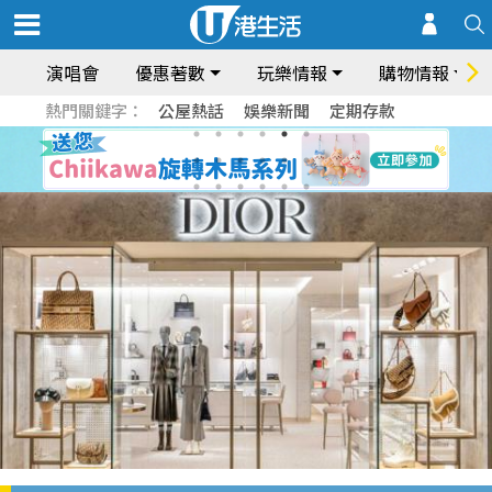
演唱會
優惠著數
玩樂情報
購物情報
熱門關鍵字：
公屋熱話
娛樂新聞
定期存款