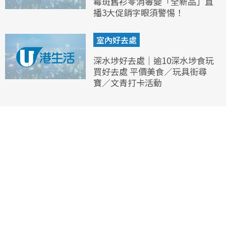
霉斑舊衫零消毒變「全新品」直
播3大促銷字眼須警惕！
室內好去處
深水埗好去處｜逾10深水埗食玩
買好去處 平價美食／玩具街尋
寶／文青打卡活動