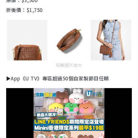
原價：
$3,500
折後價：$1,750
點擊圖片放大
►App《U TV》專區超過50個自家製節目任睇