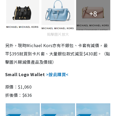
+8
點擊圖片放大
另外，現時
Michael Kors
亦有不銀包、卡套有減價，最
平
$395
就買到卡
片
套、大量銀包款式減至
$430
起。（點
擊圖片睇減價產品及價錢）
Small Logo Wallet
>按此購買<
原價：
$1,060
折後價：$636