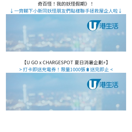
奇百怪！我的妖怪假期》！
↓一齊睇下小新同妖怪朋友們點樣聯手拯救屋企人啦↓
【U GO x CHARGESPOT 夏日消暑企劃⚡】
> 打卡即送充電券！限量1000張🔋送完即止 <