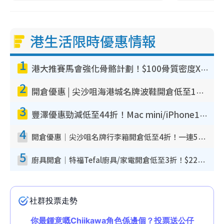
港生活限時優惠情報
1
港大推賽馬會強化骨骼計劃！$100骨質密度X光檢查 完成免費運動訓練送超市禮券！附參加資格
2
開倉優惠 | 尖沙咀海港城名牌波鞋開倉低至1折！On鞋$899起／Joy&Peace鞋履$98起
3
豐澤優惠勁減低至44折！Mac mini/iPhone17Pro大減價！廚房家電$220起
4
開倉優惠｜尖沙咀名牌行李箱開倉低至4折！一連5日 American Tourister/ace./Hallmark $200起！
5
廚具開倉｜特福Tefal廚具/家電開倉低至3折！$220起買平底鍋/炒鑊/湯煲！電飯煲/吸塵機/燙斗$418起