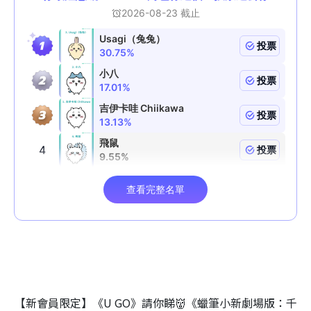
【新會員限定】《U GO》請你睇👹《蠟筆小新劇場版：千