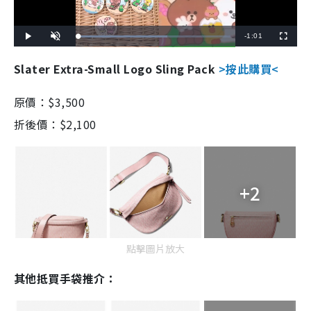
R
-
1:01
L
P
U
F
o
l
n
u
a
a
m
l
e
d
y
u
l
Slater Extra-Small Logo Sling Pack
>按此購買<
e
t
s
d
e
c
m
:
r
5
e
9
e
原價：
$3,500
a
.
n
0
8
i
折後價：$2,100
%
n
i
n
+2
g
T
i
點擊圖片放大
m
其他抵買手袋推介：
e