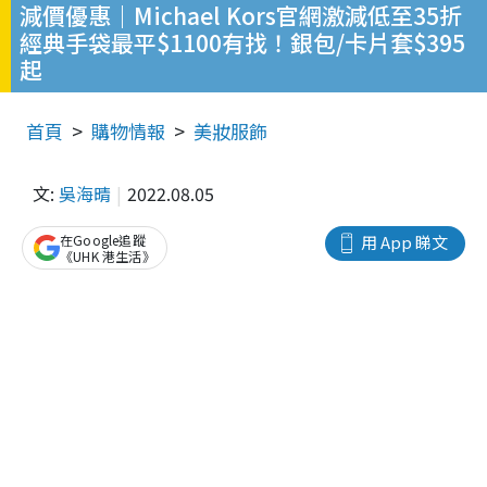
減價優惠｜Michael Kors官網激減低至35折
經典手袋最平$1100有找！銀包/卡片套$395
起
首頁
購物情報
美妝服飾
文:
吳海晴
2022.08.05
在Google追蹤
用 App 睇文
《UHK 港生活》