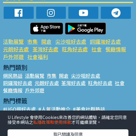
活動展覽
市集
開倉
尖沙咀好去處
銅鑼灣好去處
元朗好去處
荃灣好去處
旺角好去處
社會
餐廳情報
戶外郊遊
社會福利
熱門類別
網民熱話
活動展覽
市集
開倉
尖沙咀好去處
銅鑼灣好去處
元朗好去處
荃灣好去處
旺角好去處
社會
餐廳情報
戶外郊遊
熱門標籤
#UGO搵好去處
#人氣活動推介
#美食社群熱話
#親子玩樂好去處
#ULifestyle應用程式
#限時搶
U Lifestyle 會使用Cookies來改善您的網站體驗，請確定您同意
接受本網站之
私隱政策和使用條款
才可繼續瀏覽。
#UJetso禮物放送
#ULifestyle商戶中心
#著數
#網絡熱話
我已閱讀及同意