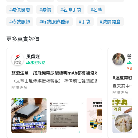
減價優惠
減價
名牌手袋
名牌
時裝服飾
時裝服飾種類
手袋
減價開倉
更多真實評價
風傳媒
營養教
旅遊攻略
生
香港
旅遊注意｜搭飛機帶尿袋標明mAh都會被沒收😱出發前切記檢查「1
#連皮帶籽都
（文章由風傳媒授權轉載） 準備前往韓國旅遊的民眾，近期要特別留
夏天其中一種時
閱讀更多
閱讀更多