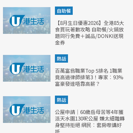
自助餐
【8月生日優惠2026】全港85大
食買玩著數攻略 自助餐/火鍋放
題同行免費＋誠品/DONKI送現
金券
熱話
百萬富翁職業Top 5排名 1職業
竟高過律師排第3！專家︰93%
富豪發達唔靠高薪？
熱話
公屋申請｜60歲岳母苦等4年獲
派天水圍130呎公屋 嫌太細難轉
身堅持拒絕 網民︰套房嚟講好
抵