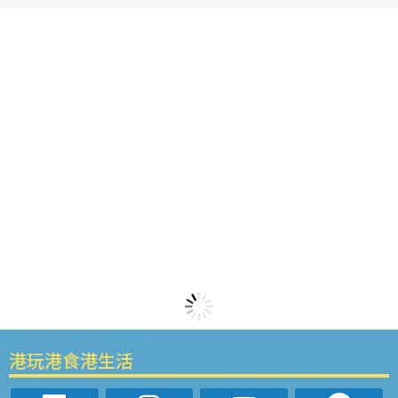
港玩港食港生活