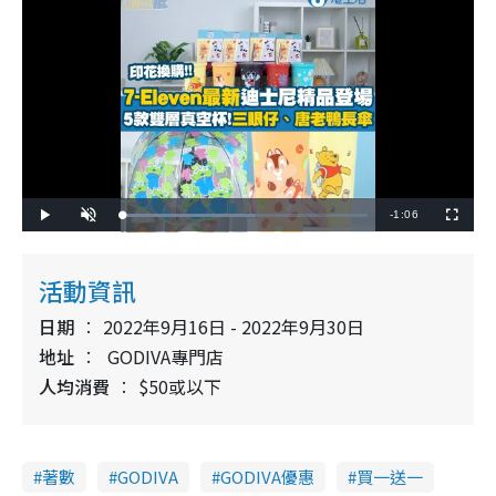
R
-
1:06
L
P
U
F
o
l
n
u
a
a
m
l
e
d
y
u
l
e
t
s
d
e
c
活動資訊
m
:
r
5
e
4
e
a
.
日期
2022年9月16日 - 2022年9月30日
n
6
0
i
地址
GODIVA專門店
%
人均消費
$50或以下
n
i
n
著數
GODIVA
GODIVA優惠
買一送一
g