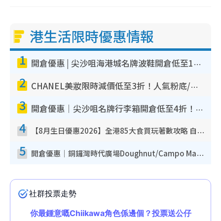
港生活限時優惠情報
1
開倉優惠 | 尖沙咀海港城名牌波鞋開倉低至1折！On鞋$899起／Joy&Peace鞋履$98起
2
CHANEL美妝限時減價低至3折！人氣粉底/唇膏/精華液低至$275！COCO香水都有平
3
開倉優惠｜尖沙咀名牌行李箱開倉低至4折！一連5日 American Tourister/ace./Hallmark $200起！
4
【8月生日優惠2026】全港85大食買玩著數攻略 自助餐/火鍋放題同行免費＋誠品/DONKI送現金券
5
開倉優惠｜銅鑼灣時代廣場Doughnut/Campo Marzio開倉低至1折！背囊、書包、手袋劈價$200起