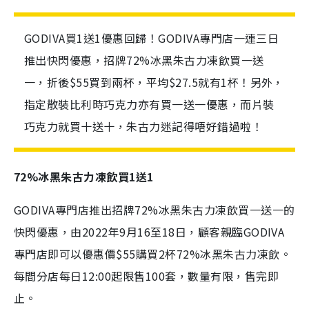
GODIVA買1送1優惠回歸！GODIVA專門店一連三日
推出快閃優惠，招牌72%冰黑朱古力凍飲買一送
一，折後$55買到兩杯，平均$27.5就有1杯！另外，
指定散裝比利時巧克力亦有買一送一優惠，而片裝
巧克力就買十送十，朱古力迷記得唔好錯過啦！
72%冰黑朱古力凍飲買1送1
GODIVA
專門店推出招牌
72%
冰黑朱古力凍飲買一送一的
快閃優惠，由
2022
年
9
月
16
至
18
日，顧客親臨
GODIVA
專門店即可以優惠價
$55
購買
2
杯
72%
冰黑朱古力凍飲。
每間分店每日
12:00
起限售
100
套，數量有限，售完即
止。