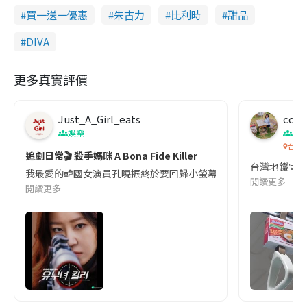
T
買一送一優惠
朱古力
比利時
甜品
i
DIVA
m
e
更多真實評價
Just_A_Girl_eats
co c
娛樂
吹
台灣
追劇日常🎬 殺手媽咪 A Bona Fide Killer
台灣地鐵宣
我最愛的韓國女演員孔曉振終於要回歸小螢幕啦!這次的劇本改編自同名
閱讀更多
閱讀更多