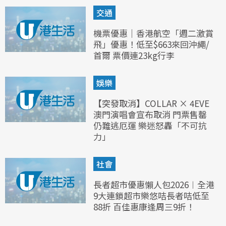
交通
機票優惠｜香港航空「週二激賞
飛」優惠！低至$663來回沖繩/
首爾 票價連23kg行李
娛樂
【突發取消】COLLAR × 4EVE
澳門演唱會宣布取消 門票售罄
仍難逃厄運 樂迷怒轟「不可抗
力」
社會
長者超市優惠懶人包2026︱全港
9大連鎖超市樂悠咭長者咭低至
88折 百佳惠康逢周三9折！