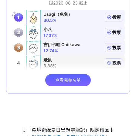
↓「森境奇緣夏日異想尋龍記」限定精品↓