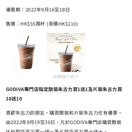
優惠期：
2022
年
9
月
16
至
18
日
售價：
HK$55
兩杯
(
原價
HK$110)
點擊圖片放大
GODIVA
專門店指定散裝朱古力買
1
送
1
及片裝朱古力買
10
送
10
喜歡朱古力的朋友，購買散裝和片裝朱古力也有優惠。
由
2022
年
9
月
19
至
30
日，凡於
GODIVA
專門店購買散裝
比利時巧克力買一送一及片裝巧克力買十送十。