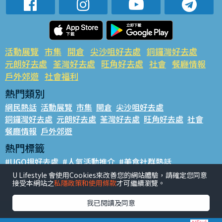
活動展覽
市集
開倉
尖沙咀好去處
銅鑼灣好去處
元朗好去處
荃灣好去處
旺角好去處
社會
餐廳情報
戶外郊遊
社會福利
熱門類別
網民熱話
活動展覽
市集
開倉
尖沙咀好去處
銅鑼灣好去處
元朗好去處
荃灣好去處
旺角好去處
社會
餐廳情報
戶外郊遊
熱門標籤
#UGO搵好去處
#人氣活動推介
#美食社群熱話
#親子玩樂好去處
#ULifestyle應用程式
#限時搶
U Lifestyle 會使用Cookies來改善您的網站體驗，請確定您同意
接受本網站之
私隱政策和使用條款
才可繼續瀏覽。
#UJetso禮物放送
#ULifestyle商戶中心
#著數
#網絡熱話
我已閱讀及同意
香港經濟日報版權所有©2026