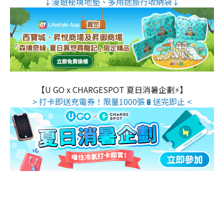
↓漫遊秘境地墊、多用途旅行收納袋↓
【U GO x CHARGESPOT 夏日消暑企劃⚡】
> 打卡即送充電券！限量1000張🔋送完即止 <