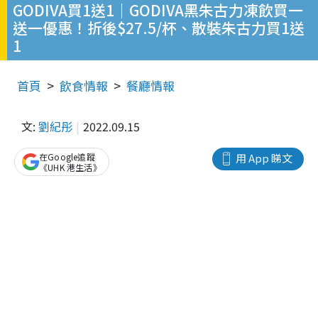
GODIVA買1送1｜GODIVA黑朱古力凍飲買一
送一優惠！折後$27.5/杯、散裝朱古力買1送
1
首頁
飲食情報
餐廳情報
文:
劉紀彤
2022.09.15
在Google追蹤
用 App 睇文
《UHK 港生活》