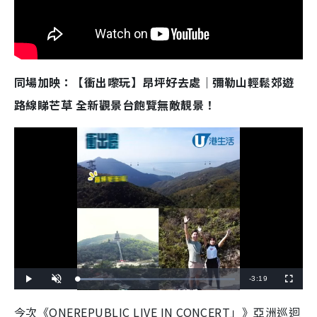
同場加映：【衝出嚟玩】昂坪好去處｜彌勒山輕鬆郊遊
路線睇芒草 全新觀景台飽覽無敵靚景！
R
-
3:19
L
P
U
F
o
l
n
u
a
a
m
l
e
d
y
u
l
今次《ONEREPUBLIC LIVE IN CONCERT」》亞洲巡迴
e
t
s
d