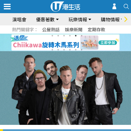
演唱會
優惠著數
玩樂情報
購物情報
熱門關鍵字：
公屋熱話
娛樂新聞
定期存款