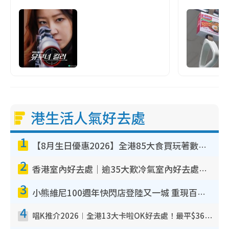
港生活人氣好去處
1
【8月生日優惠2026】全港85大食買玩著數攻略 自助餐/火鍋放題同行免費＋誠品/DONKI送現金券
2
香港室內好去處｜逾35大歎冷氣室內好去處推介 室內活動免費避雨無懼落雨
3
小熊維尼100週年快閃店登陸又一城 重現百畝森林經典場景／獨家限定盲盒登場／專屬DIY香水
4
唱K推介2026︱全港13大卡啦OK好去處！最平$36起 日文K都有！(附地址+收費詳情)