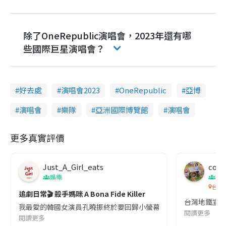
除了OneRepublic演唱會，2023年還有哪
些國際巨星演唱會？
好去處
演唱會2023
OneRepublic
亞博
演唱會
樂隊
亞洲國際博覽館
演唱會
更多真實評價
Just_A_Girl_eats
co c
娛樂
吹
台灣
追劇日常🎬 殺手媽咪 A Bona Fide Killer
台灣地鐵宣
我最愛的韓國女演員孔曉振終於要回歸小螢幕啦!這次的劇本改編自同名
閱讀更多
閱讀更多