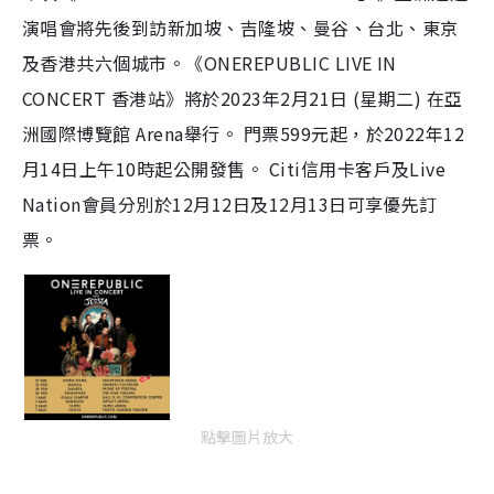
e
c
m
:
r
演唱會將先後到訪新加坡、吉隆坡、曼谷、台北、東京
1
e
6
e
a
.
n
2
及香港共六個城市。《ONEREPUBLIC LIVE IN
8
i
%
CONCERT 香港站》將於2023年2月21日 (星期二) 在亞
n
洲國際博覽館 Arena舉行。 門票599元起，於2022年12
i
月14日上午10時起公開發售。 Citi信用卡客戶及Live
n
Nation會員分別於12月12日及12月13日可享優先訂
g
票。
T
i
m
e
點擊圖片放大