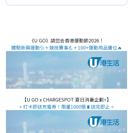
《U GO》請您去香港運動節2026！
體驗新興運動💦＋競技賽事💪＋100+運動用品攤位🔥
【U GO x CHARGESPOT 夏日消暑企劃⚡】
> 打卡即送充電券！限量1000張🔋送完即止 <