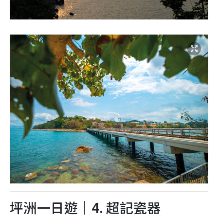
坪洲一日遊｜4. 超記瓷器