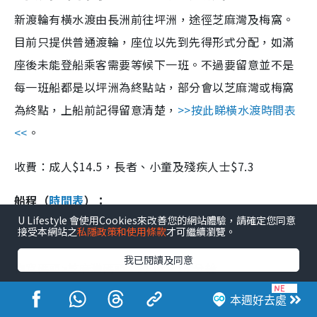
新渡輪有橫水渡由長洲前往坪洲，途徑芝麻灣及梅窩。
目前只提供普通渡輪，座位以先到先得形式分配，如滿
座後未能登船乘客需要等候下一班。不過要留意並不是
每一班船都是以坪洲為終點站，部分會以芝麻灣或梅窩
為終點，上船前記得留意清楚，
>>按此睇橫水渡時間表
<<
。
收費：成人$14.5，長者、小童及殘疾人士$7.3
船程（
時間表
）：
U Lifestyle 會使用Cookies來改善您的網站體驗，請確定您同意
接受本網站之
私隱政策和使用條款
才可繼續瀏覽。
坪洲碼頭>梅窩碼頭：約 18 - 20 分鐘
我已閱讀及同意
梅窩碼頭>芝麻灣碼頭：約 13 - 15 分鐘
芝麻灣碼頭>長洲碼頭：約 18 - 20 分鐘
本週好去處