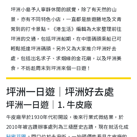
坪洲小島予人寧靜休閒的感覺，除了有天然的山
景，亦有不同特色小店，一直都是旅遊勝地及文青
常到的打卡景點。《港生活》編輯為大家整理前往
坪洲的交通，包括坪洲船期，在中環碼頭乘船已可
輕鬆抵達坪洲碼頭。另外又為大家推介坪洲好去
處，包括出名求子、求姻緣的金花廟，以及坪洲美
食，不妨趁周末到坪洲來個一日遊！
坪洲一日遊｜坪洲好去處
坪洲一日遊｜1. 牛皮廠
牛皮廠早於1930年代初開設，後來行業式微結業，於
2010年被古蹟辦事處列為三級歷史古蹟，現在就活化成
秘密花園
。門口位於永安街，一抬頭便能看見牛皮廠的