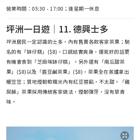
營業時間：05:30 - 17:00；逢星期一休息
坪洲一日遊｜11. 德興士多
坪洲居民一定認識的士多，內有售賣各款客家茶果；馳
名的有「缽仔糕」($8)，口感結實爽身，運氣好的話更
有機會食到「芝麻味缽仔糕」。另外還有「南瓜甜茶
果」($8)以及「眉豆鹹茶果」($8)，茶果全在蒸爐拿出
暖笠笠；質地煙韌軟糯米內有紅豆蓉餡，不太甜。「雞
屎藤」茶果採用傳統客家做法，煙韌彈牙，沒有草青
味。