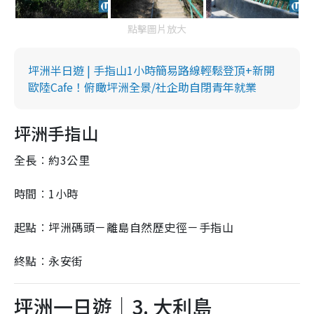
點擊圖片放大
坪洲半日遊 | 手指山1小時簡易路線輕鬆登頂+新開
歐陸Cafe！俯瞰坪洲全景/社企助自閉青年就業
坪洲手指山
全長︰約3公里
時間︰1小時
起點︰坪洲碼頭－離島自然歷史徑－手指山
終點︰永安街
坪洲一日遊｜3. 大利島