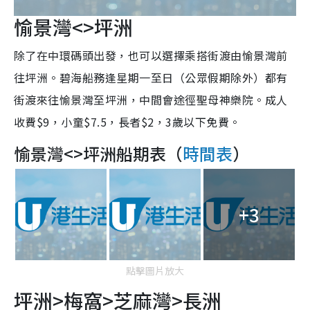
愉景灣<>坪洲
除了在中環碼頭出發，也可以選擇乘搭街渡由愉景灣前
往坪洲。碧海船務逢星期一至日（公眾假期除外）都有
街渡來往愉景灣至坪洲，中間會途徑聖母神樂院。成人
收費$9，小童$7.5，長者$2，3歲以下免費。
愉景灣<>坪洲船期表（
時間表
）
+3
點擊圖片放大
坪洲>梅窩>芝麻灣>長洲