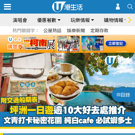
演唱會
優惠著數
玩樂情報
購物情報
熱門關鍵字：
公屋熱話
娛樂新聞
定期存款
目錄