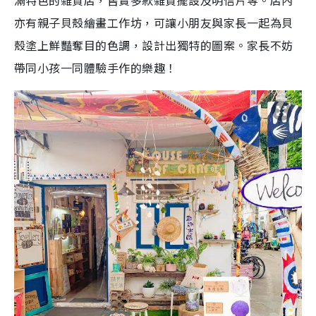
滿特色的雜貨店，售賣多款雜貨擺設及明信片等。店內
亦有親子貝殼繪畫工作坊，可讓小朋友與家長一起為貝
殼塗上鮮豔奪目的色調，設計出獨特的圖案。家長不妨
帶同小孩一同體驗手作的樂趣！