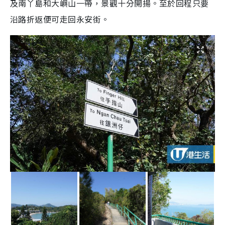
及南丫島和大嶼山一帶，景觀十分開揚。至於回程只要
沿路折返便可走回永安街。