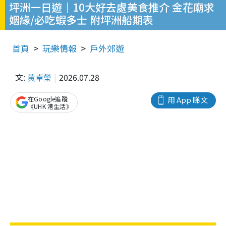
坪洲一日遊｜10大好去處美食推介 金花廟求
姻緣/必吃蝦多士 附坪洲船期表
首頁
玩樂情報
戶外郊遊
文:
黃卓瑩
2026.07.28
在Google追蹤
用 App 睇文
《UHK 港生活》