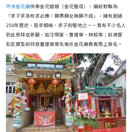
坪洲金花廟
供奉金花娘娘（
金花
聖母），廟前對聯為
「求子求孫有求必應，願男願女無願不成」，擁有超過
250年歷史，是求姻緣、求子的聖地之一。曾有不少名人
到此參拜或參觀，如汪明荃、曹達華、林蛟等；前港督
彭定康及前特首董建華曾先後在金花廟貴賓冊上簽名。