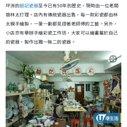
坪洲的
超記瓷器
至今已有50年的歷史，現時由一位老闆
娘林太打理。店內有傳統瓷器出售，每一款彩瓷都由林
太親手繪製，一筆一劃都見證著老師傅的工藝。另外，
小店亦有舉辦手繪彩瓷工作坊，大家可以繪畫屬於自己
的瓷器，製作出獨一無二的瓷器。