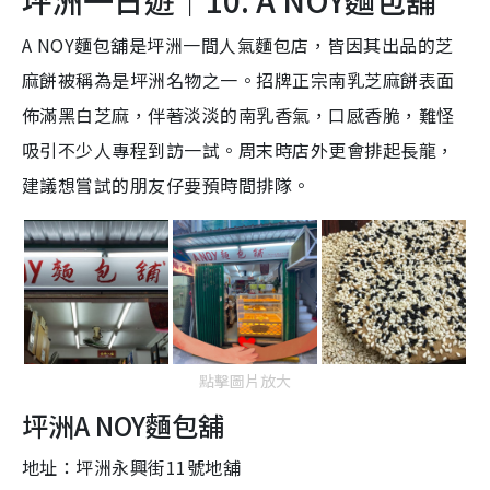
A NOY麵包舖是坪洲一間人氣麵包店，皆因其出品的芝
麻餅被稱為是坪洲名物之一。招牌正宗南乳芝麻餅表面
佈滿黑白芝麻，伴著淡淡的南乳香氣，口感香脆，難怪
吸引不少人專程到訪一試。周末時店外更會排起長龍，
建議想嘗試的朋友仔要預時間排隊。
點擊圖片放大
坪洲A NOY麵包舖
地址：
坪洲永興街11號地舖