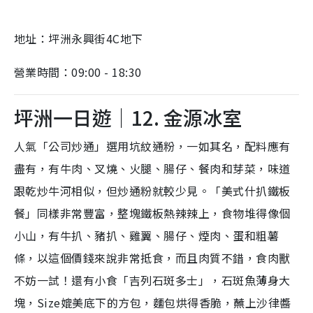
地址：坪洲永興街4C地下
營業時間：09:00 - 18:30
坪洲一日遊｜12. 金源冰室
人氣「公司炒通」選用坑紋通粉，一如其名，配料應有
盡有，有牛肉、叉燒、火腿、腸仔、餐肉和芽菜，味道
跟乾炒牛河相似，但炒通粉就較少見。「美式什扒鐵板
餐」同樣非常豐富，整塊鐵板熱辣辣上，食物堆得像個
小山，有牛扒、豬扒、雞翼、腸仔、煙肉、蛋和粗薯
條，以這個價錢來說非常抵食，而且肉質不錯，食肉獸
不妨一試！還有小食「吉列石斑多士」，石斑魚薄身大
塊，Size媲美底下的方包，麵包烘得香脆，蘸上沙律醬