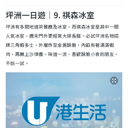
坪洲一日遊｜9. 祺森冰室
坪洲有多間地道茶餐廳及冰室，而祺森冰室是其中一間
人氣冰室，週末門外更經常大排長龍。必試坪洲名物招
牌三角蝦多士，外層炸至金黃酥脆，內餡有著滿滿蝦
肉，再蘸上沙律醬，味道一流，喜歡酥脆小食的朋友，
不妨一試。