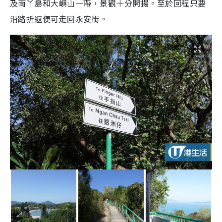
及南丫島和大嶼山一帶，景觀十分開揚。至於回程只要
沿路折返便可走回永安街。