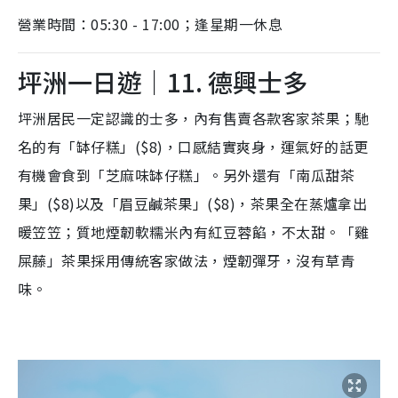
營業時間：05:30 - 17:00；逢星期一休息
坪洲一日遊｜11. 德興士多
坪洲居民一定認識的士多，內有售賣各款客家茶果；馳
名的有「缽仔糕」($8)，口感結實爽身，運氣好的話更
有機會食到「芝麻味缽仔糕」。另外還有「南瓜甜茶
果」($8)以及「眉豆鹹茶果」($8)，茶果全在蒸爐拿出
暖笠笠；質地煙韌軟糯米內有紅豆蓉餡，不太甜。「雞
屎藤」茶果採用傳統客家做法，煙韌彈牙，沒有草青
味。