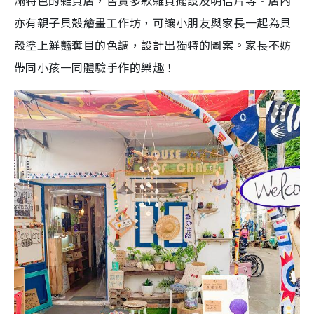
滿特色的雜貨店，售賣多款雜貨擺設及明信片等。店內
亦有親子貝殼繪畫工作坊，可讓小朋友與家長一起為貝
殼塗上鮮豔奪目的色調，設計出獨特的圖案。家長不妨
帶同小孩一同體驗手作的樂趣！