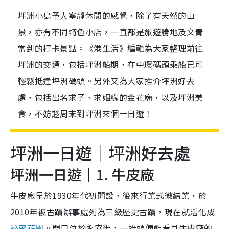
坪洲小島予人寧靜休閒的感覺，除了有天然的山
景，亦有不同特色小店，一直都是旅遊勝地及文青
常到的打卡景點。《港生活》編輯為大家整理前往
坪洲的交通，包括坪洲船期，在中環碼頭乘船已可
輕鬆抵達坪洲碼頭。另外又為大家推介坪洲好去
處，包括出名求子、求姻緣的金花廟，以及坪洲美
食，不妨趁周末到坪洲來個一日遊！
坪洲一日遊｜坪洲好去處
坪洲一日遊｜1. 牛皮廠
牛皮廠早於1930年代初開設，後來行業式微結業，於
2010年被古蹟辦事處列為三級歷史古蹟，現在就活化成
秘密花園
。門口位於永安街，一抬頭便能看見牛皮廠的