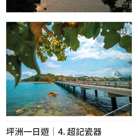
坪洲一日遊｜4. 超記瓷器