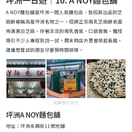
A NOY麵包舖是坪洲一間人氣麵包店，皆因其出品的芝
麻餅被稱為是坪洲名物之一。招牌正宗南乳芝麻餅表面
佈滿黑白芝麻，伴著淡淡的南乳香氣，口感香脆，難怪
吸引不少人專程到訪一試。周末時店外更會排起長龍，
建議想嘗試的朋友仔要預時間排隊。
點擊圖片放大
坪洲A NOY麵包舖
地址：
坪洲永興街11號地舖