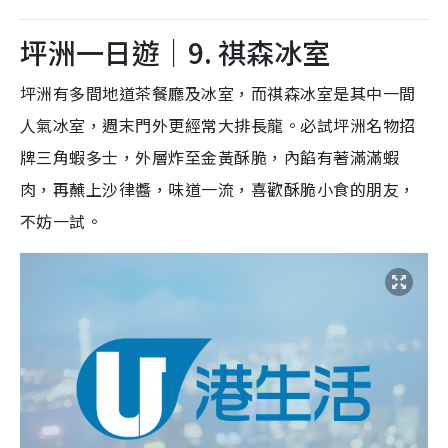
坪洲一日遊｜9. 祺森冰室
坪洲有多間地道茶餐廳及冰室，而祺森冰室是其中一間
人氣冰室，週末門外更經常大排長龍。必試坪洲名物招
牌三角蝦多士，外層炸至金黃酥脆，內餡有著滿滿蝦
肉，再蘸上沙律醬，味道一流，喜歡酥脆小食的朋友，
不妨一試。