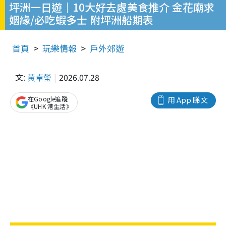
坪洲一日遊｜10大好去處美食推介 金花廟求
姻緣/必吃蝦多士 附坪洲船期表
首頁
玩樂情報
戶外郊遊
文:
黃卓瑩
2026.07.28
在Google追蹤
用 App 睇文
《UHK 港生活》