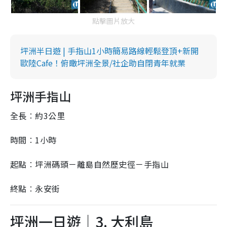
點擊圖片放大
坪洲半日遊 | 手指山1小時簡易路線輕鬆登頂+新開
歐陸Cafe！俯瞰坪洲全景/社企助自閉青年就業
坪洲手指山
全長︰約3公里
時間︰1小時
起點︰坪洲碼頭－離島自然歷史徑－手指山
終點︰永安街
坪洲一日遊｜3. 大利島