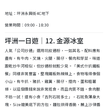
地址：坪洲永興街4C地下
營業時間：09:00 - 18:30
坪洲一日遊｜12. 金源冰室
人氣「公司炒通」選用坑紋通粉，一如其名，配料應有
盡有，有牛肉、叉燒、火腿、腸仔、餐肉和芽菜，味道
跟乾炒牛河相似，但炒通粉就較少見。「美式什扒鐵板
餐」同樣非常豐富，整塊鐵板熱辣辣上，食物堆得像個
小山，有牛扒、豬扒、雞翼、腸仔、煙肉、蛋和粗薯
條，以這個價錢來說非常抵食，而且肉質不錯，食肉獸
不妨一試！還有小食「吉列石斑多士」，石斑魚薄身大
塊，Size媲美底下的方包，麵包烘得香脆，蘸上沙律醬