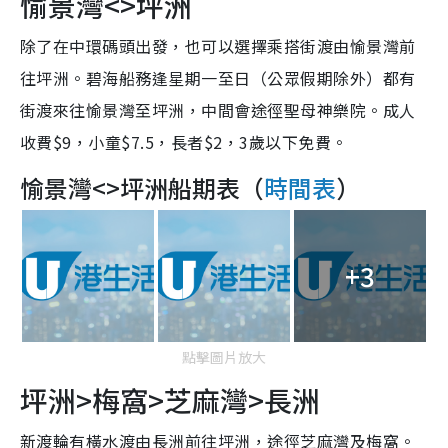
愉景灣<>坪洲
除了在中環碼頭出發，也可以選擇乘搭街渡由愉景灣前
往坪洲。碧海船務逢星期一至日（公眾假期除外）都有
街渡來往愉景灣至坪洲，中間會途徑聖母神樂院。成人
收費$9，小童$7.5，長者$2，3歲以下免費。
愉景灣<>坪洲船期表（
時間表
）
+3
點擊圖片放大
坪洲>梅窩>芝麻灣>長洲
新渡輪有橫水渡由長洲前往坪洲，途徑芝麻灣及梅窩。