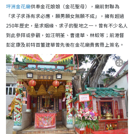
坪洲金花廟
供奉金花娘娘（
金花
聖母），廟前對聯為
「求子求孫有求必應，願男願女無願不成」，擁有超過
250年歷史，是求姻緣、求子的聖地之一。曾有不少名人
到此參拜或參觀，如汪明荃、曹達華、林蛟等；前港督
彭定康及前特首董建華曾先後在金花廟貴賓冊上簽名。