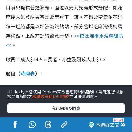
目前只提供普通渡輪，座位以先到先得形式分配，如滿
座後未能登船乘客需要等候下一班。不過要留意並不是
每一班船都是以坪洲為終點站，部分會以芝麻灣或梅窩
為終點，上船前記得留意清楚，
>>按此睇橫水渡時間表
<<
。
收費：成人$14.5，長者、小童及殘疾人士$7.3
船程（
時間表
）：
坪洲碼頭>梅窩碼頭：約 18 - 20 分鐘
U Lifestyle 會使用Cookies來改善您的網站體驗，請確定您同意
接受本網站之
私隱政策和使用條款
才可繼續瀏覽。
梅窩碼頭>芝麻灣碼頭：約 13 - 15 分鐘
我已閱讀及同意
芝麻灣碼頭>長洲碼頭：約 18 - 20 分鐘
本週好去處
長洲碼頭>梅窩碼頭：約 31 - 35 分鐘