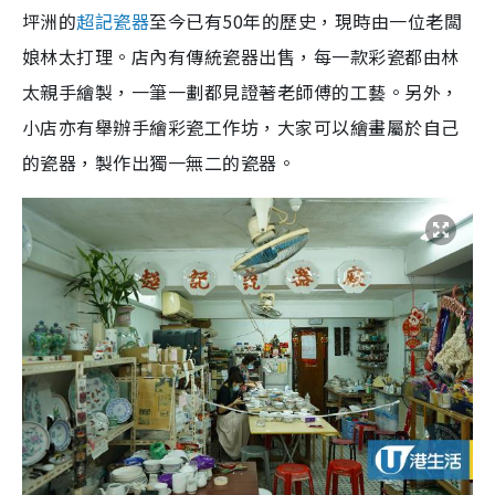
坪洲的
超記瓷器
至今已有50年的歷史，現時由一位老闆
娘林太打理。店內有傳統瓷器出售，每一款彩瓷都由林
太親手繪製，一筆一劃都見證著老師傅的工藝。另外，
小店亦有舉辦手繪彩瓷工作坊，大家可以繪畫屬於自己
的瓷器，製作出獨一無二的瓷器。