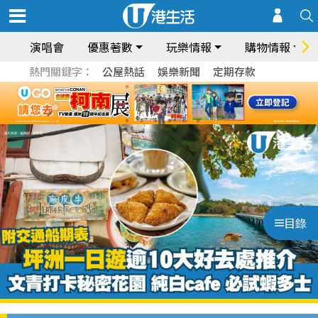
演唱會
優惠著數
玩樂情報
購物情報
熱門關鍵字：
公屋熱話
娛樂新聞
定期存款
目錄