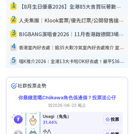
1
【8月生日優惠2026】全港85大食買玩著數攻略 自助餐/火鍋放題同行免費＋誠品/DONKI送現金券
2
人夫集團｜Klook套票/優先訂票/公開發售搶飛攻略！附票價.購票連結.場地座位表
3
BIGBANG演唱會2026｜11月香港啟德開3場！實名制VIP申請、優先購票攻略
4
香港室內好去處｜逾35大歎冷氣室內好去處推介 室內活動免費避雨無懼落雨
5
唱K推介2026︱全港13大卡啦OK好去處！最平$36起 日文K都有！(附地址+收費詳情)