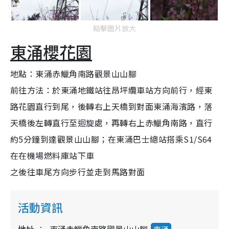
點擊圖片放大
東涌櫻花園
地點：東涌赤鱲角南路觀景山山腳
前往方法：於東涌地鐵站往昂坪纜車站方向前行，經東
路花園直行到尾，後轉右上天橋到對面東涌海濱路，落
天橋後左轉直行至迴旋處，再轉右上赤鱲角南路，直行
約5分鐘到達觀景山山腳；在東涌巴士總站搭乘S1/S64
在在機場燃料庫站下車
之後往車尾方向步行並走到馬路對面
活動資訊
地址
東涌赤鱲角南路觀景山山腳