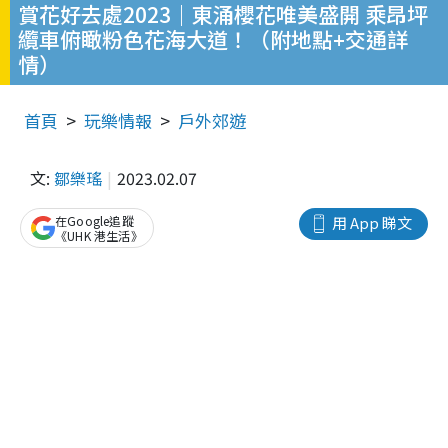
賞花好去處2023｜東涌櫻花唯美盛開 乘昂坪
纜車俯瞰粉色花海大道！（附地點+交通詳
情）
首頁
玩樂情報
戶外郊遊
文:
鄒樂瑤
2023.02.07
在Google追蹤
用 App 睇文
《UHK 港生活》