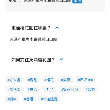
東涌
東涌櫻花園在哪裏？
東涌赤鱲角南路觀景山山腳
如何前往東涌櫻花園？
好去處
賞花
櫻花
東涌
昂坪360
櫻花園
攝影
打卡
賞花2023
公園
纜車
香港
郊遊遠足