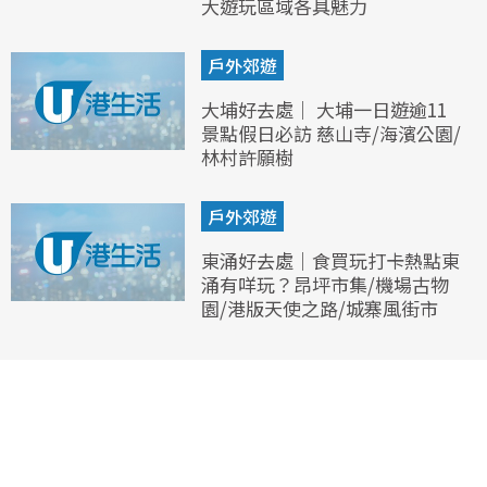
大遊玩區域各具魅力
戶外郊遊
大埔好去處｜ 大埔一日遊逾11
景點假日必訪 慈山寺/海濱公園/
林村許願樹
戶外郊遊
東涌好去處｜食買玩打卡熱點東
涌有咩玩？昂坪市集/機場古物
園/港版天使之路/城寨風街市