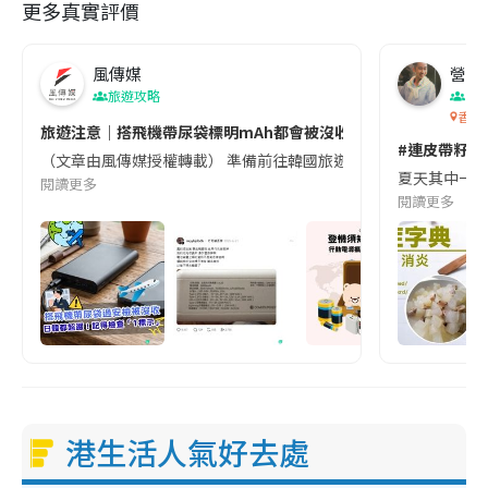
更多真實評價
風傳媒
營養教
旅遊攻略
生
香港
旅遊注意｜搭飛機帶尿袋標明mAh都會被沒收😱出發前切記檢查「1
#連皮帶籽都
（文章由風傳媒授權轉載） 準備前往韓國旅遊的民眾，近期要特別留
夏天其中一種時
閱讀更多
閱讀更多
港生活人氣好去處