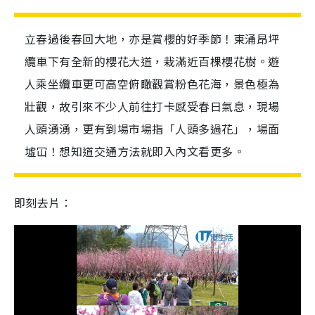
立春過後春回大地，亦是賞櫻的好季節！東涌昂坪
纜車下有全新的櫻花大道，栽滿近百棵櫻花樹。遊
人乘坐纜車更可高空俯瞰觀賞粉色花海，景色極為
壯觀，故引來不少人前往打卡感受春日氣息，現場
人頭湧湧，更有到場市場指「人頭多過花」，場面
墟冚！想知道交通方法就即入內文看更多。
即刻去片：