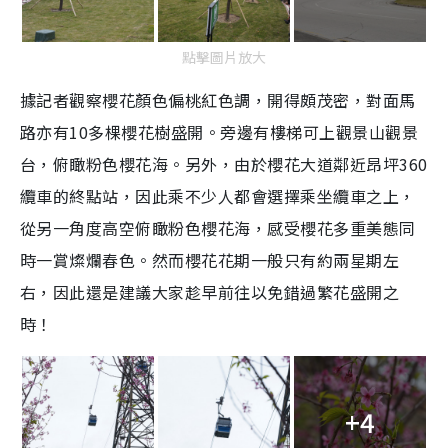
點擊圖片放大
據記者觀察櫻花顏色偏桃紅色調，開得頗茂密，對面馬
路亦有10多棵櫻花樹盛開。旁邊有樓梯可上觀景山觀景
台，俯瞰粉色櫻花海。另外，由於櫻花大道鄰近昂坪360
纜車的終點站，因此乘不少人都會選擇乘坐纜車之上，
從另一角度高空俯瞰粉色櫻花海，感受櫻花多重美態同
時一賞燦爛春色。然而櫻花花期一般只有約兩星期左
右，因此還是建議大家趁早前往以免錯過繁花盛開之
時！
+4