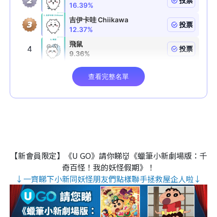
【新會員限定】《U GO》請你睇👹《蠟筆小新劇場版：千
奇百怪！我的妖怪假期》！
↓一齊睇下小新同妖怪朋友們點樣聯手拯救屋企人啦↓