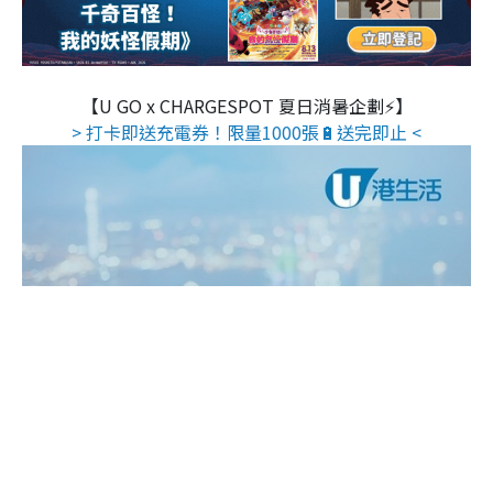
【U GO x CHARGESPOT 夏日消暑企劃⚡】
> 打卡即送充電券！限量1000張🔋送完即止 <