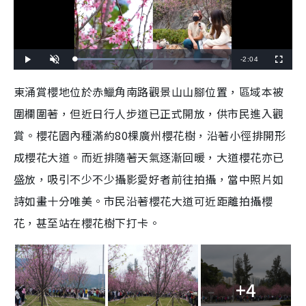
R
-
2:04
L
P
U
F
o
l
n
u
a
a
m
l
e
d
y
u
l
東涌賞櫻地位於赤鱲角南路觀景山山腳位置，區域本被
e
t
s
d
e
c
m
:
r
圍欄圍著，但近日行人步道已正式開放，供市民進入觀
2
e
6
e
a
.
n
1
賞。櫻花園內種滿約80棵廣州櫻花樹，沿著小徑排開形
3
i
%
成櫻花大道。而近排隨著天氣逐漸回暖，大道櫻花亦已
n
盛放，吸引不少不少攝影愛好者前往拍攝，當中照片如
i
詩如畫十分唯美。市民沿著櫻花大道可近距離拍攝櫻
n
花，甚至站在櫻花樹下打卡。
g
T
i
+4
m
e