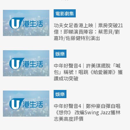
電影劇集
功夫女足香港上映｜票房突破21
億！即睇演員陣容：蔡思貝/劉
嘉玲/佐藤健特別演出
娛樂
中年好聲音4｜許美琪擺脫「喊
包」稱號！唱跳《給愛麗斯》獲
讚成功突破
娛樂
中年好聲音4｜鄭仲豪自彈自唱
《想你》 改編Swing Jazz獲林
志美高度評價