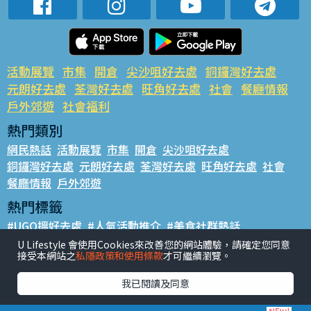
活動展覽
市集
開倉
尖沙咀好去處
銅鑼灣好去處
元朗好去處
荃灣好去處
旺角好去處
社會
餐廳情報
戶外郊遊
社會福利
熱門類別
網民熱話
活動展覽
市集
開倉
尖沙咀好去處
銅鑼灣好去處
元朗好去處
荃灣好去處
旺角好去處
社會
餐廳情報
戶外郊遊
熱門標籤
#UGO搵好去處
#人氣活動推介
#美食社群熱話
#親子玩樂好去處
#ULifestyle應用程式
#限時搶
U Lifestyle 會使用Cookies來改善您的網站體驗，請確定您同意
接受本網站之
私隱政策和使用條款
才可繼續瀏覽。
#UJetso禮物放送
#ULifestyle商戶中心
#著數
#網絡熱話
我已閱讀及同意
香港經濟日報版權所有©2026