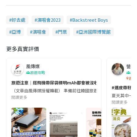
好去處
演唱會2023
Backstreet Boys
亞博
演唱會
門票
亞洲國際博覽館
更多真實評價
風傳媒
營養教
旅遊攻略
生
香港
旅遊注意｜搭飛機帶尿袋標明mAh都會被沒收😱出發前切記檢查「1
#連皮帶籽都
（文章由風傳媒授權轉載） 準備前往韓國旅遊的民眾，近期要特別留
夏天其中一種時
閱讀更多
閱讀更多