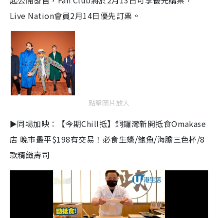
起公開發售，Fan Club將於2月13日可享優先購票，
Live Nation會員2月14日優先訂票。
點擊圖片放大
►同場加映：【今期Chill抵】銅鑼灣新開抵食Omakase
店 晚市最平$198有交易！必食生蠔/鮑魚/海膽三色杯/8
款精緻壽司