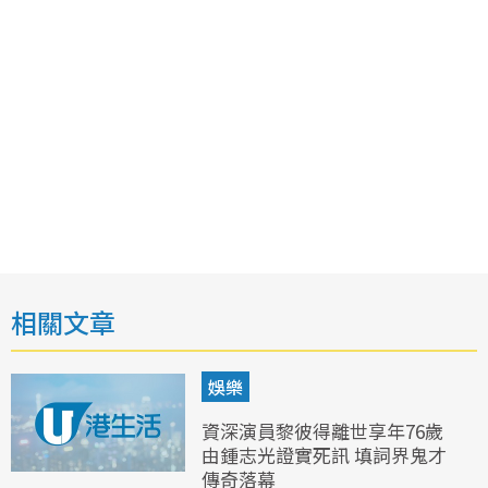
相關文章
娛樂
資深演員黎彼得離世享年76歲
由鍾志光證實死訊 填詞界鬼才
傳奇落幕