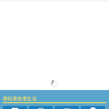
港玩港食港生活