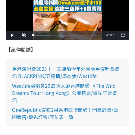
R
-
2:07
L
P
U
F
o
l
n
u
a
a
m
l
e
d
y
u
l
【延伸閱讀】
e
t
s
d
e
c
m
:
r
2
e
5
e
a
.
n
5
香港演唱會2023｜一文睇晒今年外國明星演唱會資
1
i
%
訊 BLACKPINK/五堅情/周杰倫/Westlife
n
Westlife演唱會2023情人節香港開騷 《The Wild
i
Dreams Tour Hong Kong》公開售票/優先訂票資
訊
n
g
OneRepublic宣布2月香港亞博開騷！門票詳情/公
開發售/優先訂票/座位表一覽
T
i
m