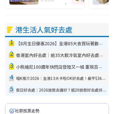
港生活人氣好去處
1
【8月生日優惠2026】全港85大食買玩著數攻略 自助餐/火鍋放題同行免費＋誠品/DONKI送現金券
2
香港室內好去處｜逾35大歎冷氣室內好去處推介 室內活動免費避雨無懼落雨
3
小熊維尼100週年快閃店登陸又一城 重現百畝森林經典場景／獨家限定盲盒登場／專屬DIY香水
4
唱K推介2026︱全港13大卡啦OK好去處！最平$36起 日文K都有！(附地址+收費詳情)
5
假日好去處｜2026放假去邊好？逾20放假好去處郊外/秘景 休閒半日或一日遊