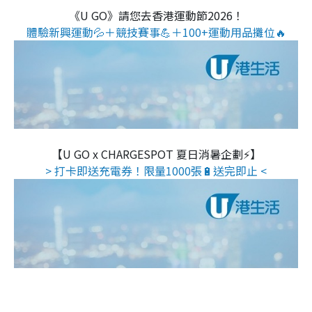
《U GO》請您去香港運動節2026！
體驗新興運動💦＋競技賽事💪＋100+運動用品攤位🔥
【U GO x CHARGESPOT 夏日消暑企劃⚡】
> 打卡即送充電券！限量1000張🔋送完即止 <