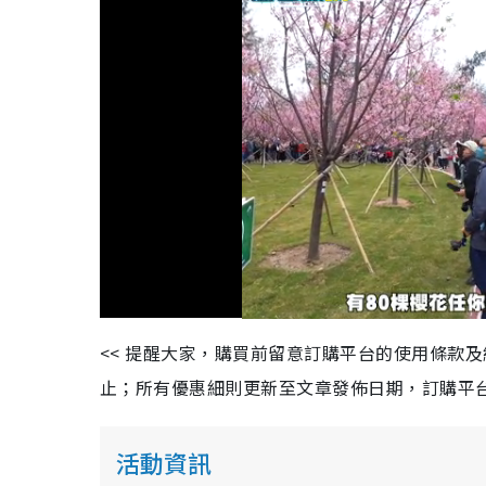
L
U
o
n
a
m
d
u
<< 提醒大家，購買前留意訂購平台的使用條款
e
t
d
e
:
止；所有優惠細則更新至文章發佈日期，訂購平台及餐廳
4
3
.
5
5
%
活動資訊