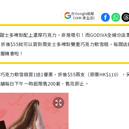
在Google追蹤
《UHK 港生活》
酸甜士多啤梨配上濃厚巧克力，非常吸引！而GODIVA全線分店
，折後$55就可以買到兩支士多啤梨雙重巧克力軟雪糕，每間店
把握機會啦！
巧克力軟雪糕買1送1優惠，折後$55兩支（原價HK$110），
店舖每日下午一時起限售200套，售完即止。