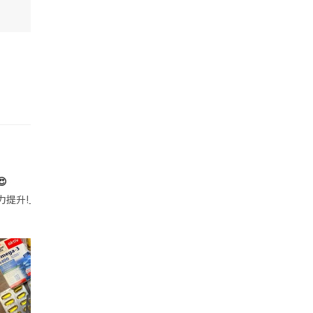

帶的行動電源機身已標示「10000mAh」，卻仍被要求當場丟棄，讓他
注力提升!｣ 長時間對住電腦､剪片寫稿,成日覺得眼睛乾澀､腦袋好似｢斷線｣｡試咗
好多鮮為人知嘅好處：減肥、消水腫、降血脂、美白養顏👇 冬瓜5大功效✨ 1️⃣ 利尿