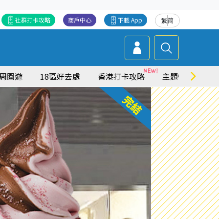
社群打卡攻略
商戶中心
下載 App
繁
简
周圍遊
18區好去處
香港打卡攻略
主題特集