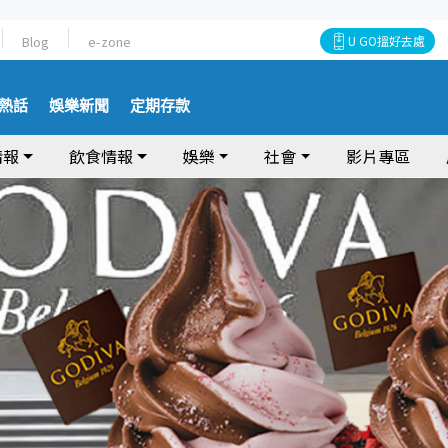
Blog
e-zone
U GO搵好去處
熱話
娛樂新聞
定期存款
情報
飲食情報
娛樂
社會
影片專區