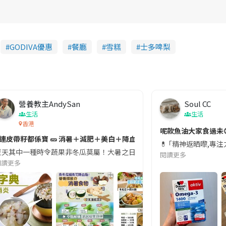
GODIVA優惠
餐廳
雪糕
士多啤梨
營養教主AndySan
Soul CC
生活
生活
香港
切記檢查「1標示」🚨
呢款魚油大家食過未
#連皮帶籽都係寶 🥒 消暑＋減肥＋美白＋降血脂
近期要特別留意隨身行李中的行動電源。一名旅客日前在機場安檢時，明明攜
💊 ｢精神返晒嚟,專
天其中一種時令蔬果非冬瓜莫屬！大暑之日，點都要飲碗冬瓜湯消暑解渴！除了解暑，冬瓜仲有
閱讀更多
閱讀更多