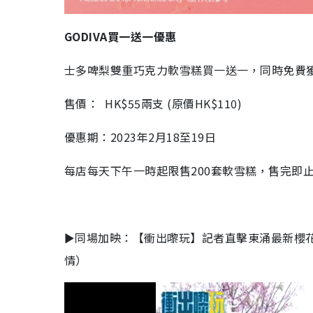
GODIVA買一送一優惠
士多啤梨雙重巧克力軟雪糕買一送一，同時免費獲贈
售價： HK$55兩支 (原價HK$110)
優惠期：2023年2月18至19日
每店每天下午一時起限售200套軟雪糕，售完即
►同場加映：【衝出嚟玩】記者直擊東涌最新櫻花
情）