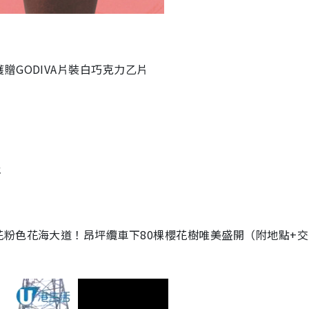
GODIVA片裝白巧克力乙片
止
粉色花海大道！昂坪纜車下80棵櫻花樹唯美盛開（附地點+交