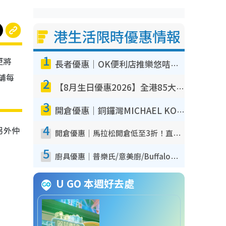
港生活限時優惠情報
1
更將
長者優惠｜OK便利店推樂悠咭優惠！買麵包/牛奶/保健品拍卡即減
舖每
2
【8月生日優惠2026】全港85大食買玩著數攻略 自助餐/火鍋放題同行免費＋誠品/DONKI送現金券
3
開倉優惠｜銅鑼灣MICHAEL KORS開倉低至17折！直擊$500起買手袋/銀包/鞋款 必買經典Jet Set系列
4
另外仲
開倉優惠｜馬拉松開倉低至3折！直擊$99起買adidas／New Balance／Puma鞋款 STANLEY保溫杯劈價至$119起
5
廚具優惠｜普樂氏/意美廚/Buffalo廚具低至3折！$89起買煎鍋／炒鑊／個人鍋 同場小家電激減至$99起
U GO 本週好去處