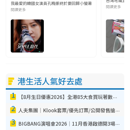
台灣地鐵宣
我最愛的韓國女演員孔曉振終於要回歸小螢幕啦!這次的劇本改編自同名
閱讀更多
閱讀更多
港生活人氣好去處
1
【8月生日優惠2026】全港85大食買玩著數攻略 自助餐/火鍋放題同行免費＋誠品/DONKI送現金券
2
人夫集團｜Klook套票/優先訂票/公開發售搶飛攻略！附票價.購票連結.場地座位表
3
BIGBANG演唱會2026｜11月香港啟德開3場！實名制VIP申請、優先購票攻略