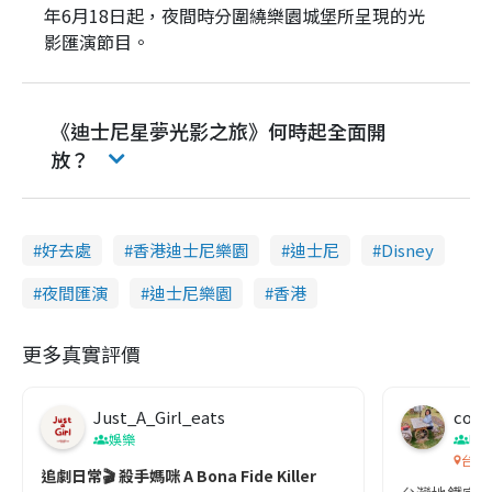
年6月18日起，夜間時分圍繞樂園城堡所呈現的光
影匯演節目。
《迪士尼星夢光影之旅》何時起全面開
放？
好去處
香港迪士尼樂園
迪士尼
Disney
夜間匯演
迪士尼樂園
香港
更多真實評價
Just_A_Girl_eats
co c
娛樂
吹
台灣
追劇日常🎬 殺手媽咪 A Bona Fide Killer