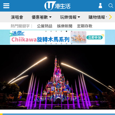
演唱會
優惠著數
玩樂情報
購物情報
熱門關鍵字：
公屋熱話
娛樂新聞
定期存款