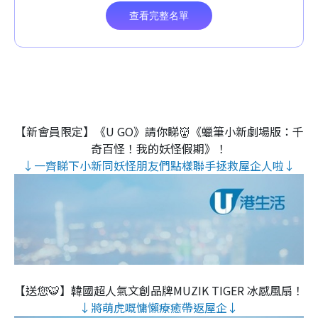
【新會員限定】《U GO》請你睇👹《蠟筆小新劇場版：千
奇百怪！我的妖怪假期》！
↓一齊睇下小新同妖怪朋友們點樣聯手拯救屋企人啦↓
【送您🐯】韓國超人氣文創品牌MUZIK TIGER 冰感風扇！
↓將萌虎嘅慵懶療癒帶返屋企↓