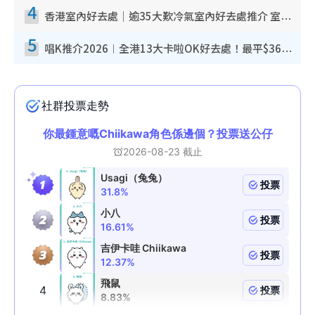
4
香港室內好去處｜逾35大歎冷氣室內好去處推介 室內活動免費避雨無懼落雨
5
唱K推介2026︱全港13大卡啦OK好去處！最平$36起 日文K都有！(附地址+收費詳情)