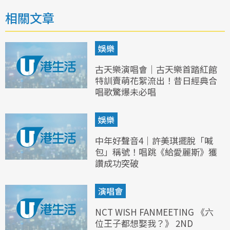
相關文章
娛樂
古天樂演唱會｜古天樂首踏紅館
特訓賣萌花絮流出！昔日經典合
唱歌驚爆未必唱
娛樂
中年好聲音4｜許美琪擺脫「喊
包」稱號！唱跳《給愛麗斯》獲
讚成功突破
演唱會
NCT WISH FANMEETING 《六
位王子都想娶我？》 2ND