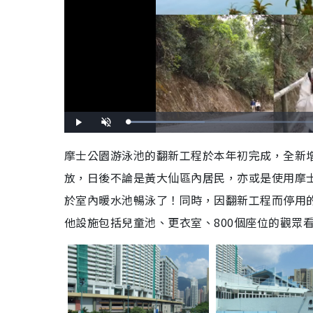
L
P
U
o
l
n
a
a
m
d
y
u
摩士公園游泳池的翻新工程於本年初完成，全新增
e
t
d
e
:
放，日後不論是黃大仙區內居民，亦或是使用摩
2
6
.
7
於室內暖水池暢泳了！同時，因翻新工程而停用的
8
%
他設施包括
兒童池、更衣室、800個座位的觀眾