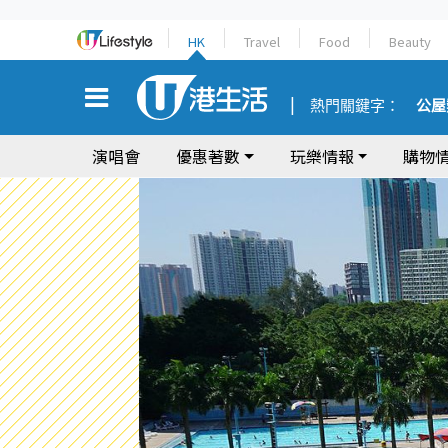
HK
Travel
Food
Beauty
熱門關鍵字：
公屋
演唱會
優惠著數
玩樂情報
購物