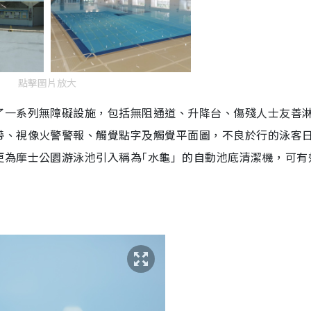
i
m
e
點擊圖片放大
了一系列無障礙設施，包括無阻通道、升降台、傷殘人士友善
帶、視像火警警報、觸覺點字及觸覺平面圖，不良於行的泳客
更為摩士公園游泳池引入稱為｢水龜」的自動池底清潔機，可有