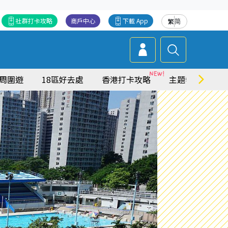
社群打卡攻略
商戶中心
下載 App
繁
简
周圍遊
18區好去處
香港打卡攻略
主題特集