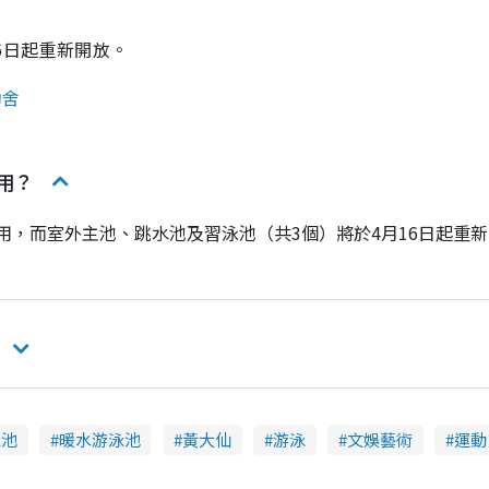
6日起重新開放。
助舍
用？
用，而室外主池、跳水池及習泳池（共3個）將於4月16日起重新
泳池
暖水游泳池
黃大仙
游泳
文娛藝術
運動