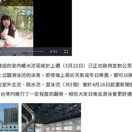
R
-
2:01
F
u
l
e
l
設的室內暖水池區域於上週（3月22日）己正式啟用並對公眾
s
c
m
r
士公園游泳池的泳客，即使碰上惡劣天氣或冬日寒風，都可以
e
e
a
n
室外主池、跳水池、習泳池（共3個）會於4月16日起重新開
i
看台等均進行了一定程度的翻新，相信大家日後去游泳會更舒適
n
i
n
g
T