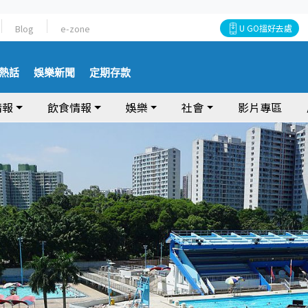
Blog
e-zone
U GO搵好去處
熱話
娛樂新聞
定期存款
情報
飲食情報
娛樂
社會
影片專區