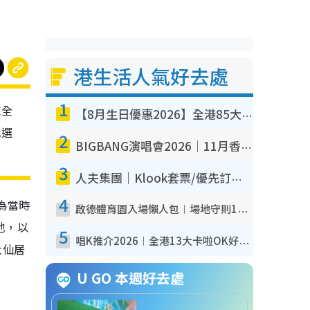
港生活人氣好去處
1
來全
【8月生日優惠2026】全港85大食買玩著數攻略 自助餐/火鍋放題同行免費＋誠品/DONKI送現金券
池選
2
BIGBANG演唱會2026｜11月香港啟德開3場！實名制VIP申請、優先購票攻略
3
人夫集團｜Klook套票/優先訂票/公開發售搶飛攻略！附票價.購票連結.場地座位表
4
為當時
啟德體育園入場懶人包︱場地守則12違禁品不可進場准帶細水樽但全場禁樽蓋！應援牌有限制！
池，以
5
唱K推介2026︱全港13大卡啦OK好去處！最平$36起 日文K都有！(附地址+收費詳情)
大仙居
U GO 本週好去處