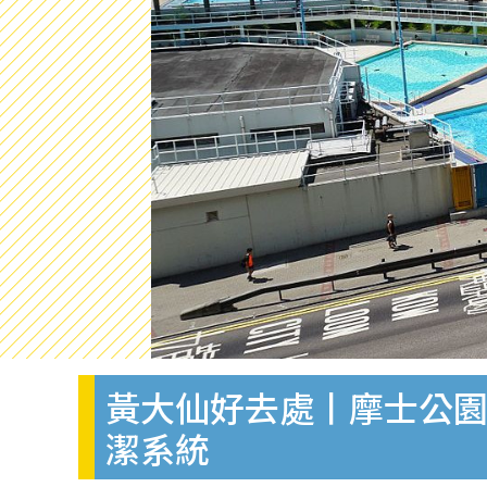
黃大仙好去處丨摩士公園
潔系統