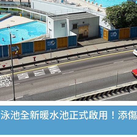
泳池全新暖水池正式啟用！添傷