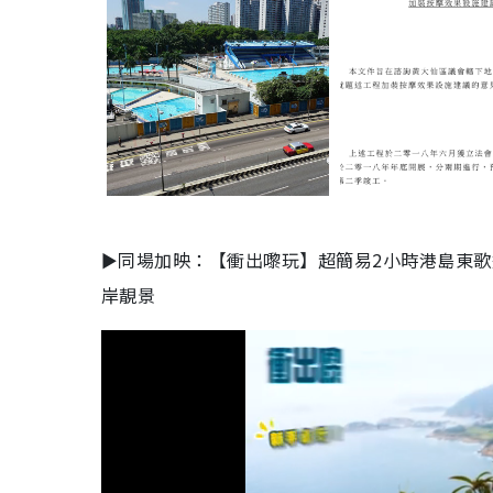
►同場加映：【衝出嚟玩】超簡易2小時港島東
岸靚景