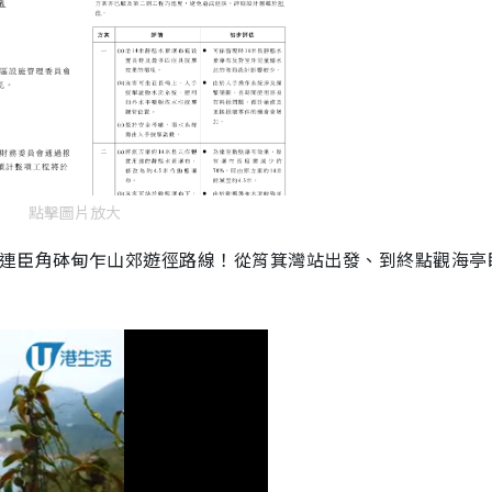
點擊圖片放大
歌連臣角砵甸乍山郊遊徑路線！從筲箕灣站出發、到終點觀海亭