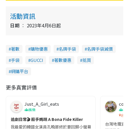
y
活動資訊
V
日期
2023年4月6日起
i
著數
購物優惠
名牌手袋
名牌手袋減價
d
手袋
GUCCI
著數優惠
抵買
e
網購平台
o
更多真實評價
Just_A_Girl_eats
co c
娛樂
吹
台灣
追劇日常🎬 殺手媽咪 A Bona Fide Killer
台灣地鐵宣
我最愛的韓國女演員孔曉振終於要回歸小螢幕啦!這次的劇本改編自同名