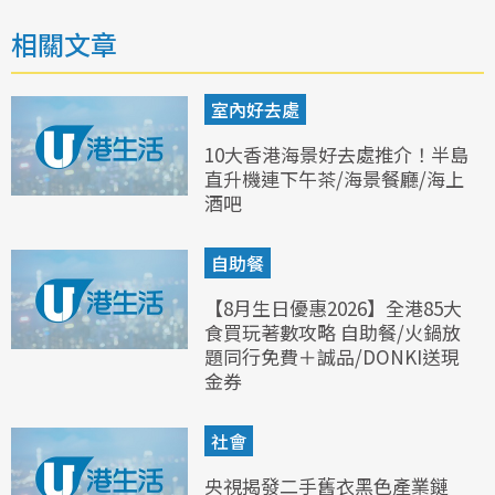
相關文章
室內好去處
10大香港海景好去處推介！半島
直升機連下午茶/海景餐廳/海上
酒吧
自助餐
【8月生日優惠2026】全港85大
食買玩著數攻略 自助餐/火鍋放
題同行免費＋誠品/DONKI送現
金券
社會
央視揭發二手舊衣黑色產業鏈