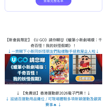
【新會員限定】《U GO》請你睇👹《蠟筆小新劇場版：千
奇百怪！我的妖怪假期》！
↓一齊睇下小新同妖怪朋友們點樣聯手拯救屋企人啦↓
↓ 【免費送】香港運動節2026電子門票！↓
↓ 設過百運動用品攤位 / 可現場體驗多項新穎運動及觀賞
賽事🔥 ↓