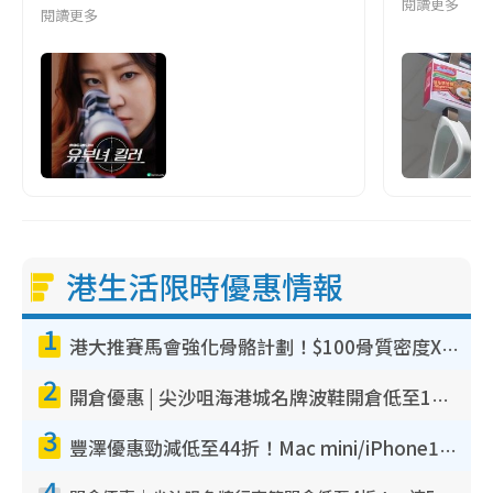
閱讀更多
閱讀更多
港生活限時優惠情報
1
港大推賽馬會強化骨骼計劃！$100骨質密度X光檢查 完成免費運動訓練送超市禮券！附參加資格
2
開倉優惠 | 尖沙咀海港城名牌波鞋開倉低至1折！On鞋$899起／Joy&Peace鞋履$98起
3
豐澤優惠勁減低至44折！Mac mini/iPhone17Pro大減價！廚房家電$220起
4