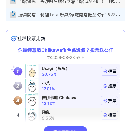
開倉優惠｜尖沙咀名牌行李箱開倉低至4折！一連5日 American Tourister/ace./Hallmark $200起！
5
廚具開倉｜特福Tefal廚具/家電開倉低至3折！$220起買平底鍋/炒鑊/湯煲！電飯煲/吸塵機/燙斗$418起