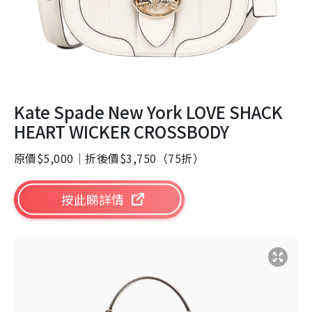
Kate Spade New York LOVE SHACK
HEART WICKER CROSSBODY
原價$5,000｜折後價$3,750（75折）
按此睇詳情