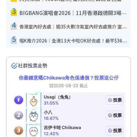
3
BIGBANG演唱會2026｜11月香港啟德開3場！實名制VIP申請、優先購票攻略
4
香港室內好去處｜逾35大歎冷氣室內好去處推介 室內活動免費避雨無懼落雨
5
唱K推介2026︱全港13大卡啦OK好去處！最平$36起 日文K都有！(附地址+收費詳情)