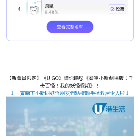
【新會員限定】《U GO》請你睇👹《蠟筆小新劇場版：千
奇百怪！我的妖怪假期》！
↓一齊睇下小新同妖怪朋友們點樣聯手拯救屋企人啦↓