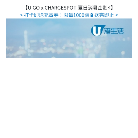
【U GO x CHARGESPOT 夏日消暑企劃⚡】
> 打卡即送充電券！限量1000張🔋送完即止 <