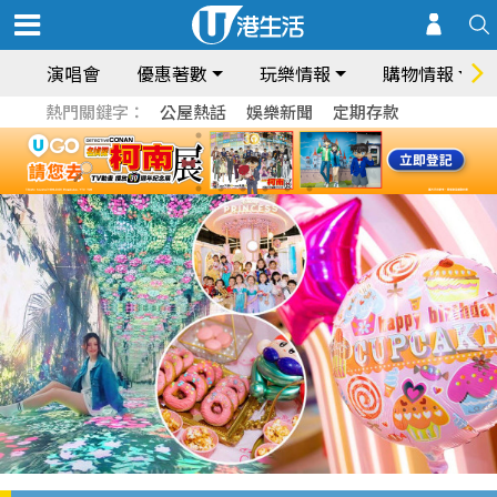
演唱會
優惠著數
玩樂情報
購物情報
熱門關鍵字：
公屋熱話
娛樂新聞
定期存款