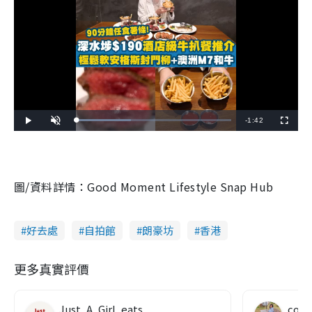
R
-
1:42
L
P
U
F
o
l
n
u
a
a
m
l
e
d
y
u
l
e
t
s
d
e
c
m
:
r
3
e
5
e
圖/資料詳情：Good Moment Lifestyle Snap Hub
a
.
n
3
3
i
%
n
好去處
自拍館
朗豪坊
香港
i
更多真實評價
n
g
Just_A_Girl_eats
co c
T