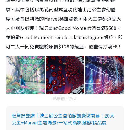
鏡子和全景互動投影技術，創造出儼如親歷其境的體
驗，其中包括以萬花茼型式呈現的迪士尼公主夢幻國
度，及冒險刺激的Marvel英雄場景，兩大主題都深受大
人小朋友歡迎！現只需於Good Moment消費滿$500，
並追蹤Good Moment Facebook或Instagram帳戶，即
可二人一同免費體驗原價$128的鏡屋，並盡情打靚卡！
點擊圖片放大
旺角好去處｜迪士尼公主自拍館朗豪坊開幕！20大
公主+Marvel主題場景/一站式攝影服務/精品店