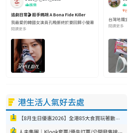
娛樂
吹
i
台灣
追劇日常🎬 殺手媽咪 A Bona Fide Killer
m
台灣地鐵宣
我最愛的韓國女演員孔曉振終於要回歸小螢幕啦!這次的劇本改編自同名
閱讀更多
e
閱讀更多
港生活人氣好去處
1
【8月生日優惠2026】全港85大食買玩著數攻略 自助餐/火鍋放題同行免費＋誠品/DONKI送現金券
2
人夫集團｜Klook套票/優先訂票/公開發售搶飛攻略！附票價.購票連結.場地座位表