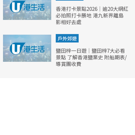
香港打卡景點2026｜逾20大網紅
必拍照打卡勝地 港九新界離島
影相好去處
戶外郊遊
鹽田梓一日遊｜鹽田梓7大必看
景點 了解香港鹽業史 附船期表/
導賞團收費