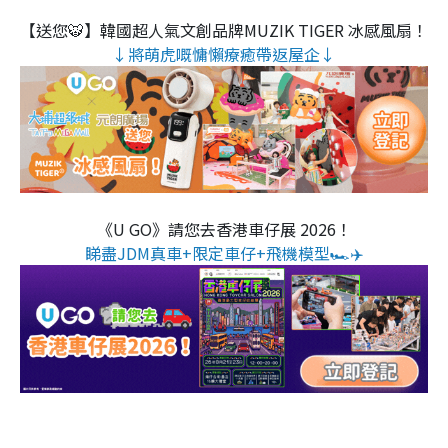
【送您🐯】韓國超人氣文創品牌MUZIK TIGER 冰感風扇！
↓將萌虎嘅慵懶療癒帶返屋企↓
《U GO》請您去香港車仔展 2026！
睇盡JDM真車+限定車仔+飛機模型🏎️✈️