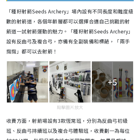
a
「種籽射箭Seeds Archery」場內設有不同長度和難度級
y
數的射箭道，各個年齡層都可以選擇合適自己挑戰的射
V
箭道一試射箭運動的魅力。「種籽射箭Seeds Archery」
設有反曲弓及複合弓，亦備有全副裝備和標葩，「兩手
i
揈揈」都可以去射箭！
d
e
+5
o
點擊圖片放大
收費方面，射箭場設有3款恆常班，分別為反曲弓初級
班、反曲弓持續班以及複合弓體驗班，收費劃一為每位