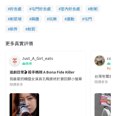
好去處
屯門好去處
室內好去處
射躬
射箭場
興趣
玩樂
運動
屯門
新界
射箭
更多真實評價
Just_A_Girl_eats
co c
娛樂
吹
台灣
追劇日常🎬 殺手媽咪 A Bona Fide Killer
台灣地鐵宣
我最愛的韓國女演員孔曉振終於要回歸小螢幕啦!這次的劇本改編自同名
閱讀更多
閱讀更多