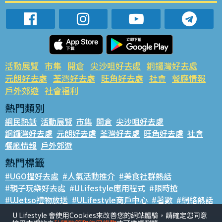
活動展覽
市集
開倉
尖沙咀好去處
銅鑼灣好去處
元朗好去處
荃灣好去處
旺角好去處
社會
餐廳情報
戶外郊遊
社會福利
熱門類別
網民熱話
活動展覽
市集
開倉
尖沙咀好去處
銅鑼灣好去處
元朗好去處
荃灣好去處
旺角好去處
社會
餐廳情報
戶外郊遊
熱門標籤
#UGO搵好去處
#人氣活動推介
#美食社群熱話
#親子玩樂好去處
#ULifestyle應用程式
#限時搶
#UJetso禮物放送
#ULifestyle商戶中心
#著數
#網絡熱話
U Lifestyle 會使用Cookies來改善您的網站體驗，請確定您同意
香港經濟日報版權所有©2026