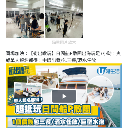
點擊圖片放大
同場加映：【衝出嚟玩】日間船P散團出海玩足7小時！夾
船單人報名都得！中環出發/包三餐/酒水任飲
P
l