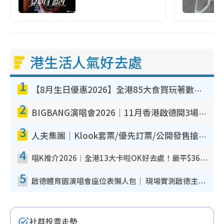
港生活人氣好去處
1
【8月生日優惠2026】全港85大食買玩著數攻略 自助餐/火鍋放題同行免費＋誠品/DONKI送現金券
2
BIGBANG演唱會2026｜11月香港啟德開3場！實名制VIP申請、優先購票攻略
3
人夫集團｜Klook套票/優先訂票/公開發售搶飛攻略！附票價.購票連結.場地座位表
4
唱K推介2026︱全港13大卡啦OK好去處！最平$36起 日文K都有！(附地址+收費詳情)
5
啟德體育園演唱會座位表懶人包｜ 現場實測啟德主場館行數/段數/視角位置全攻略