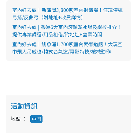
室內好去處丨新蒲崗3,800呎室內射箭場！任玩傳統
弓箭/反曲弓（附地址+收費詳情）
室內好去處 | 香港6大室內滾軸溜冰場及學校推介！
提供專業課程/用品租借/附地址+營業時間
室內好去處丨鰂魚涌1,700呎室內武術道館！大玩空
中飛人吊威也/韓式合氣道/電影特技/槍械動作
活動資訊
地點
屯門