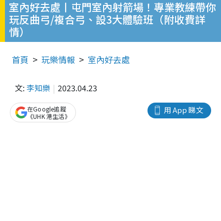
室內好去處丨屯門室內射箭場！專業教練帶你
玩反曲弓/複合弓、設3大體驗班（附收費詳
情）
首頁
玩樂情報
室內好去處
文:
李知樂
2023.04.23
在Google追蹤
用 App 睇文
《UHK 港生活》