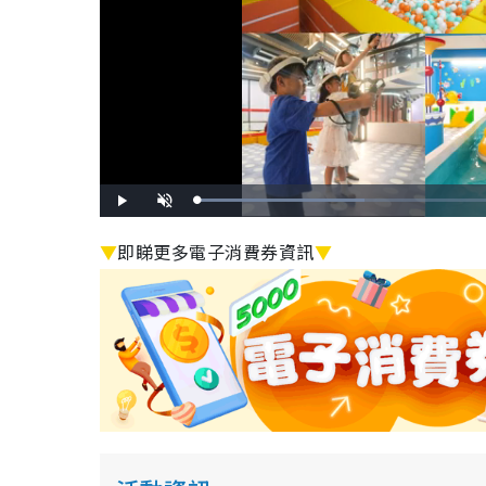
L
P
U
o
l
n
a
a
m
d
y
u
▼
即睇更多電子消費券資訊
▼
e
t
d
e
:
3
7
.
2
4
%