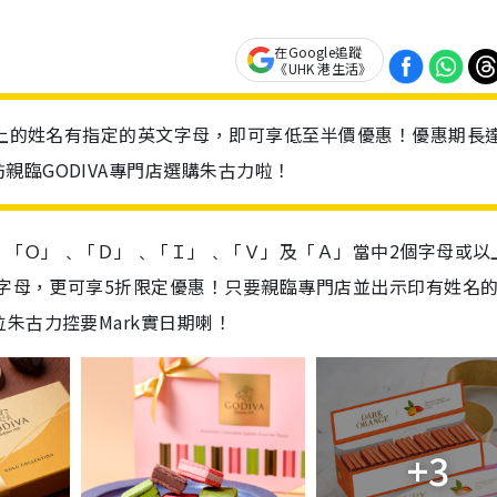
在Google追蹤
《UHK 港生活》
證上的姓名有指定的英文字母，即可享低至半價優惠！優惠期長達
臨GODIVA專門店選購朱古力啦！
」﹑「Ｏ」﹑「Ｄ」﹑「Ｉ」﹑「Ｖ」及「Ａ」當中2個字母或以
個字母，更可享5折限定優惠！只要親臨專門店並出示印有姓名
朱古力控要Mark實日期喇！
+3