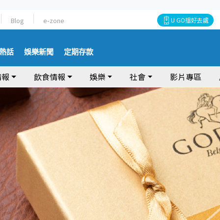
Blog
e-zone
U GO搵好去處
熱話
娛樂新聞
定期存款
情報
飲食情報
娛樂
社會
影片專區