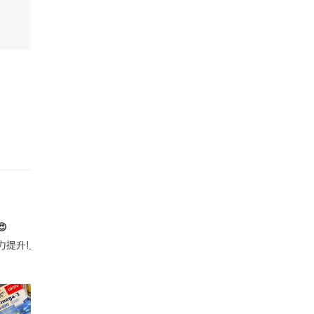

帶的行動電源機身已標示「10000mAh」，卻仍被要求當場丟棄，讓他
注力提升!｣ 長時間對住電腦､剪片寫稿,成日覺得眼睛乾澀､腦袋好似｢斷線｣｡試咗
好多鮮為人知嘅好處：減肥、消水腫、降血脂、美白養顏👇 冬瓜5大功效✨ 1️⃣ 利尿