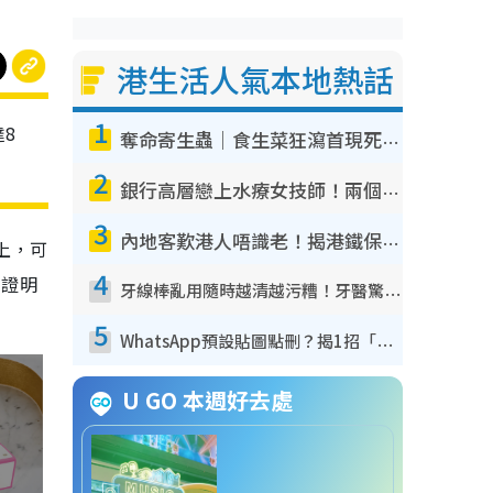
港生活人氣本地熱話
1
8
奪命寄生蟲｜食生菜狂瀉首現死者！疫潮惡化錄1.8萬宗病例 揭洗菜3大謬誤
2
銀行高層戀上水療女技師！兩個月借128萬驚覺「沉船」沉落火海 揭背後疑似邪教操控賣淫
3
內地客歎港人唔識老！揭港鐵保鮮級冷氣 港人求放過：咪投訴
上，可
4
的證明
牙線棒亂用隨時越清越污糟！牙醫驚揭盲目過戶細菌恐致蛀牙：呢種先係日常真保養
5
WhatsApp預設貼圖點刪？揭1招「反向操作」還原簡潔介面 附3步實測教學
U GO 本週好去處