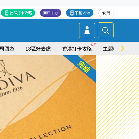
社群打卡攻略
商戶中心
下載 App
繁
简
周圍遊
18區好去處
香港打卡攻略
主題特集