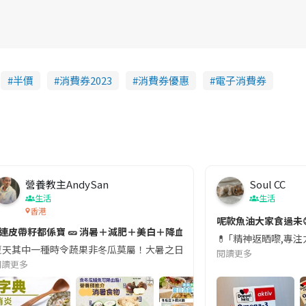
T
i
m
e
半價
消費券2023
消費券優惠
電子消費券
營養教主AndySan
Soul CC
生活
生活
香港
切記檢查「1標示」🚨
呢款魚油大家食過未
#連皮帶籽都係寶 🥒 消暑＋減肥＋美白＋降血脂
近期要特別留意隨身行李中的行動電源。一名旅客日前在機場安檢時，明明攜
💊 ｢精神返晒嚟,專
天其中一種時令蔬果非冬瓜莫屬！大暑之日，點都要飲碗冬瓜湯消暑解渴！除了解暑，冬瓜仲有
閱讀更多
閱讀更多