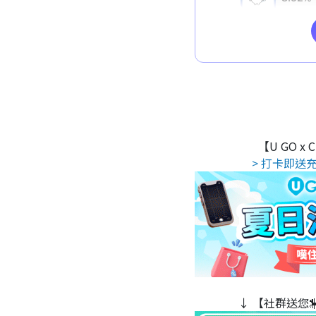
【U GO x
> 打卡即送充
↓ 【社群送您