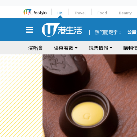
HK
Travel
Food
Beauty
熱門關鍵字：
公屋
演唱會
優惠著數
玩樂情報
購物