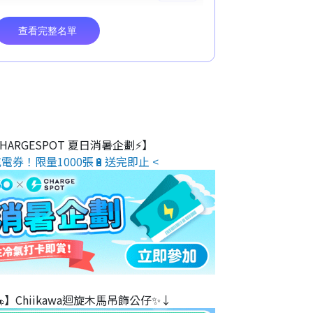
 CHARGESPOT 夏日消暑企劃⚡】
電券！限量1000張🔋送完即止 <
】Chiikawa迴旋木⾺吊飾公仔✨↓