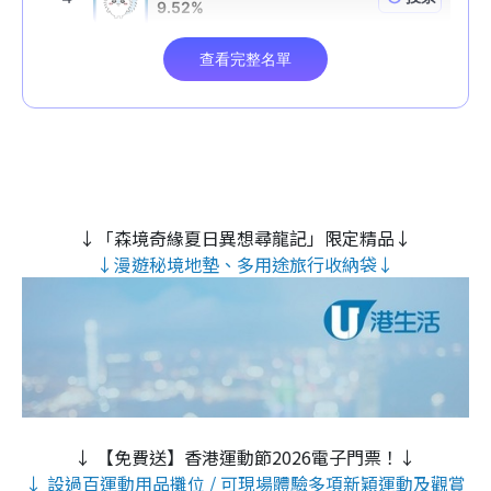
↓「森境奇緣夏日異想尋龍記」限定精品↓
↓漫遊秘境地墊、多用途旅行收納袋↓
↓ 【免費送】香港運動節2026電子門票！↓
↓ 設過百運動用品攤位 / 可現場體驗多項新穎運動及觀賞