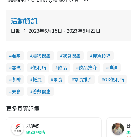
活動資訊
日期
2023年6月15日 - 2023年6月21日
著數
購物優惠
飲食優惠
掃貨特攻
雪糕
便利店
飲品
飲品推介
啤酒
咖啡
抵買
零食
零食推介
OK便利店
美食
著數優惠
更多真實評價
風傳媒
營養教
旅遊攻略
生