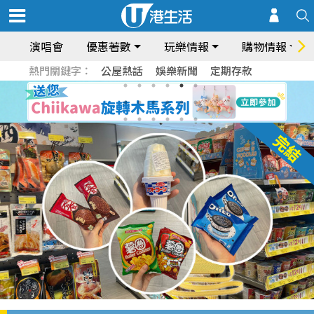
演唱會
優惠著數
玩樂情報
購物情報
熱門關鍵字：
公屋熱話
娛樂新聞
定期存款