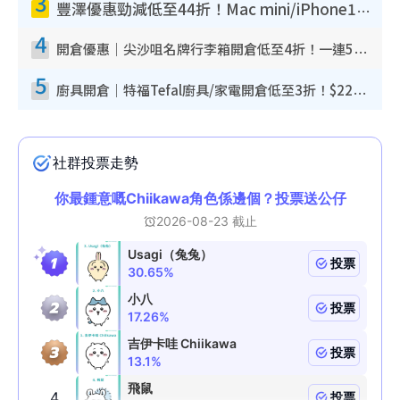
3
豐澤優惠勁減低至44折！Mac mini/iPhone17Pro大減價！廚房家電$220起
4
開倉優惠｜尖沙咀名牌行李箱開倉低至4折！一連5日 American Tourister/ace./Hallmark $200起！
5
廚具開倉｜特福Tefal廚具/家電開倉低至3折！$220起買平底鍋/炒鑊/湯煲！電飯煲/吸塵機/燙斗$418起