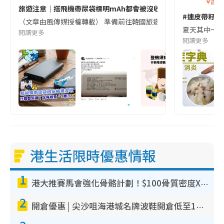
香港
旅遊注意｜搭飛機帶尿袋標明mAh都會被沒收😱出發前切記檢查「1
#連皮帶籽都
（文章由風傳媒授權轉載） 準備前往韓國旅遊的民眾，近期要特別留
夏天其中一種時
閱讀更多
閱讀更多
港生活限時優惠情報
1
港大推賽馬會強化骨骼計劃！$100骨質密度X光檢查 完成免費運動訓練送超市禮券！附參加資格
2
開倉優惠 | 尖沙咀海港城名牌波鞋開倉低至1折！On鞋$899起／Joy&Peace鞋履$98起