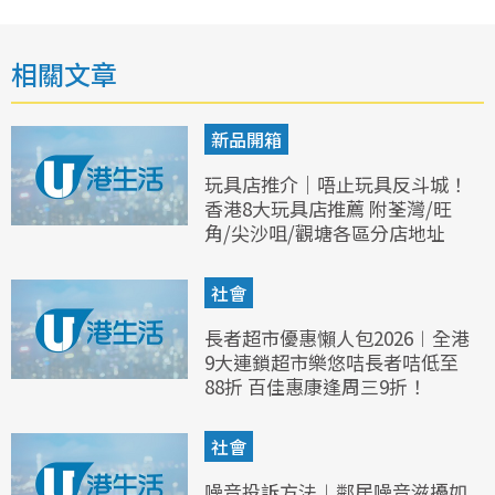
相關文章
新品開箱
玩具店推介｜唔止玩具反斗城！
香港8大玩具店推薦 附荃灣/旺
角/尖沙咀/觀塘各區分店地址
社會
長者超市優惠懶人包2026︱全港
9大連鎖超市樂悠咭長者咭低至
88折 百佳惠康逢周三9折！
社會
噪音投訴方法︱鄰居噪音滋擾如