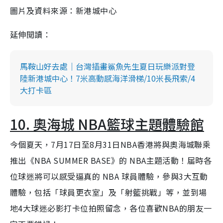
圖片及資料來源：新港城中心
延伸閲讀：
馬鞍山好去處｜台灣插畫鯊魚先生夏日玩樂派對登
陸新港城中心！7米高動感海洋滑梯/10米長飛索/4
大打卡區
10. 奧海城 NBA籃球主題體驗館
今個夏天，7月17日至8月31日NBA香港將與奧海城聯乘
推出《NBA SUMMER BASE》的 NBA主題活動！届時各
位球迷將可以感受逼真的 NBA 球員體驗，參與3大互動
體驗，包括「球員更衣室」及「射籃挑戰」等，並到場
地4大球迷必影打卡位拍照留念，各位喜歡NBA的朋友一