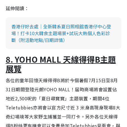
延伸閲讀：
香港仔好去處｜全新韓系夏日照相館香港仔中心登
場！打卡10大韓食主題場景+試玩大熱個人色彩診
斷（附活動地點/日期詳情）
8. YOHO MALL 天線得得B主題
展覽
各位的童年回憶天線得得B將於今個暑假7月15日至8月
31日期間登陸元朗YOHO MALL！届時商場將會設置佔
地近2,500呎的「夏日尋寶寶」主題裝置，期間4位
Teletubbies亦將會以官方尺寸近 3 米身高現身現場8大
奇幻場境等大家野生捕獲並一同打卡。另外各位天線得
得B粉絲更有機會可以免費參加Teletubbies見面會，與