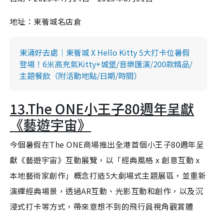
地址：東薈城名店倉
東涌好去處｜東薈城 X Hello Kitty 5大打卡位暑假
登場！6米高充氣Kitty+城堡/音樂匯演/200款精品/
主題餐飲（附活動地點/日期/時間）
13.The ONE小王子80週年呈獻
《藝遊宇宙》
今個暑假在The ONE商場推出全港首個小王子80週年呈
獻《藝遊宇宙》互動展覽，以「經典風格 x 創意互動 x
本地藝術家創作」概念打造5大劇場式主題展區，並重新
演繹經典場景，透過AR互動、光影互動和創作，以及沉
浸式打卡等方式，帶來意想不到的飛行員視角觀賞體