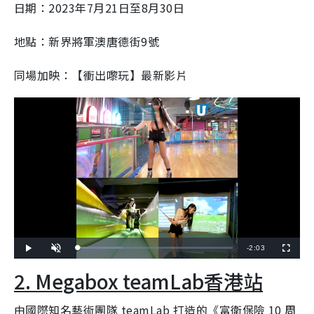
日期：2023年7月21日至8月30日
地點：新界將軍澳唐德街9號
同場加映：【衝出嚟玩】最新影片
R
-
2:03
L
P
U
F
o
l
n
u
a
a
m
l
e
2. Megabox teamLab香港站
d
y
u
l
e
t
s
d
e
c
m
:
r
2
e
由國際知名藝術團隊 teamLab 打造的《富衛保險 10 周
9
e
a
.