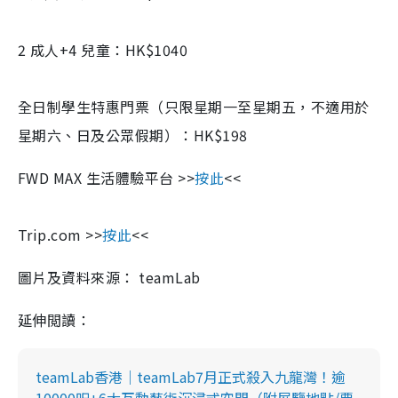
2 成人+4 兒童：HK$1040
全日制學生特惠門票（只限星期一至星期五，不適用於
星期六、日及公眾假期）：HK$198
FWD MAX 生活體驗平台 >>
按此
<<
Trip.com >>
按此
<<
圖片及資料來源： teamLab
延伸閲讀：
teamLab香港｜teamLab7月正式殺入九龍灣！逾
10000呎+6大互動藝術沉浸式空間（附展覽地點/票