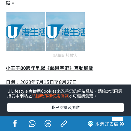
驗。
點擊圖片放大
小王子80週年呈獻《藝遊宇宙》互動展覽
日期：2023年7月15日至8月27日
U Lifestyle 會使用Cookies來改善您的網站體驗，請確定您同意
時間：11:00–20:00
接受本網站之
私隱政策和使用條款
才可繼續瀏覽。
我已閱讀及同意
地點：The ONE, L9
本週好去處
尖沙咀好去處｜全港首個小王子互動展覽7月登陸