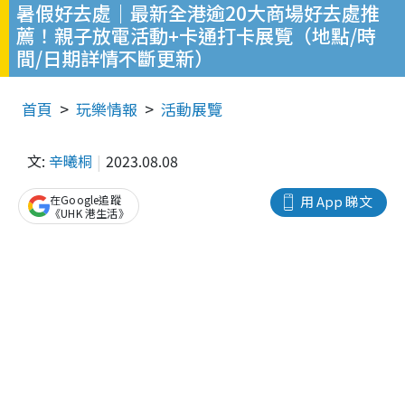
暑假好去處｜最新全港逾20大商場好去處推
薦！親子放電活動+卡通打卡展覽（地點/時
間/日期詳情不斷更新）
首頁
玩樂情報
活動展覽
文:
辛曦桐
2023.08.08
在Google追蹤
用 App 睇文
《UHK 港生活》