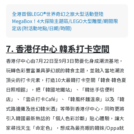
全港首個LEGO®世界奇幻之旅大型活動登陸
MegaBox！4大探險主題區/LEGO大型雕塑/期間限
定店(附活動地點/日期/時間)
7. 香港仔中心 韓系打卡空間
香港仔中心由7月22日至9月3日勢要化身成潮流基地，
玩轉色彩豐富兼具夢幻感的韓食主題，並融入當地潮流
頂尖的打卡元素，打造10大最韓打卡空間「韓食∙韓色夏
日照相館」，把「韓國地鐵站」、「韓迷手信便利
店」、「雲朵打卡Café」、「韓風杯麵溫泉」以及「韓
式路邊攤及迷幻韓米酒」等帶到香港仔中心，同時更將
引入韓國最新熱話的「個人色彩診斷」貼心體驗，讓大
家尋找天生「命定色」，想成為最亮眼的韓妹/Oppa就