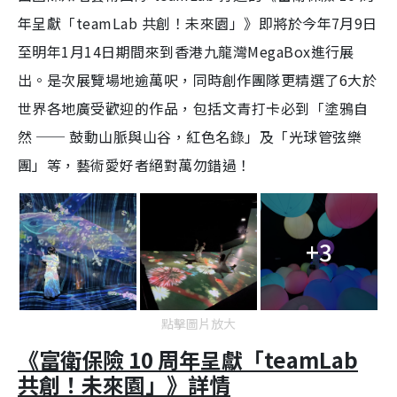
n
3
0
年呈獻「teamLab 共創！未來園」》即將於今年7月9日
i
%
至明年1月14日期間來到香港九龍灣MegaBox進行展
n
出。是次展覽場地逾萬呎，同時創作團隊更精選了6大於
i
世界各地廣受歡迎的作品，包括文青打卡必到「塗鴉自
n
g
然 ── 鼓動山脈與山谷，紅色名錄」及「光球管弦樂
T
團」等，藝術愛好者絕對萬勿錯過！
i
m
e
+3
點擊圖片放大
《富衛保險 10 周年呈獻「teamLab
共創！未來園」》詳情