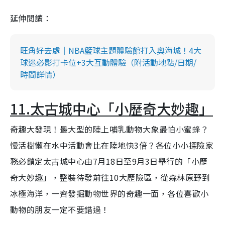
延伸閲讀：
旺角好去處｜NBA籃球主題體驗館打入奧海城！4大
球迷必影打卡位+3大互動體驗（附活動地點/日期/
時間詳情）
11.太古城中心「小歷奇大妙趣」
奇趣大發現！最大型的陸上哺乳動物大象最怕小蜜蜂？
慢活樹懶在水中活動會比在陸地快3倍？各位小小探險家
務必鎖定太古城中心由7月18日至9月3日舉行的「小歷
奇大妙趣」，整裝待發前往10大歷險區，從森林原野到
冰極海洋，一齊發掘動物世界的奇趣一面，各位喜歡小
動物的朋友一定不要錯過！