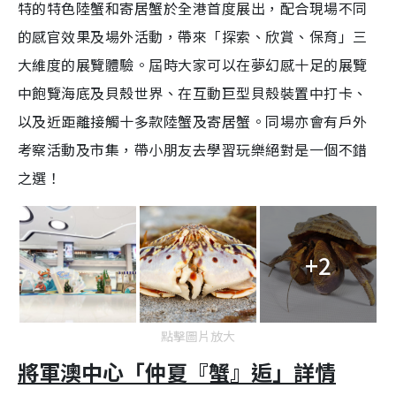
特的特色陸蟹和寄居蟹於全港首度展出，配合現場不同
的感官效果及場外活動，帶來「探索、欣賞、保育」三
大維度的展覽體驗。屆時大家可以在夢幻感十足的展覽
中飽覽海底及貝殼世界、在互動巨型貝殼裝置中打卡、
以及近距離接觸十多款陸蟹及寄居蟹。同場亦會有戶外
考察活動及市集，帶小朋友去學習玩樂絕對是一個不錯
之選！
+2
點擊圖片放大
將軍澳中心「仲夏『蟹』逅」詳情