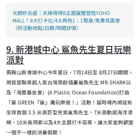
元朗好去處｜天線得得B主題展覽登陸YOHO
MALL！8大打卡位/4大角色1：1現身/免費見面會
（附活動地點/日期/時間詳情）
9. 新港城中心 鯊魚先生夏日玩樂
派對
馬鞍山新港城中心今年夏日，7月14日至 8月27日期間，
將首度聯乘超人氣台灣原創插畫鯊魚先生 MR.SHARK以
及「海塑基金會」(A Plastic Ocean Foundation)打造
「最 GREEN『鯊』灘玩樂營！」活動！届時場內將設有
全球首個 3.5 米高巨型充氣鯊魚先生、7米高動感海洋滑
梯、10米長飛索以及4大主題打卡區等，讓大家能夠歡度
一個不一樣的消暑假期！