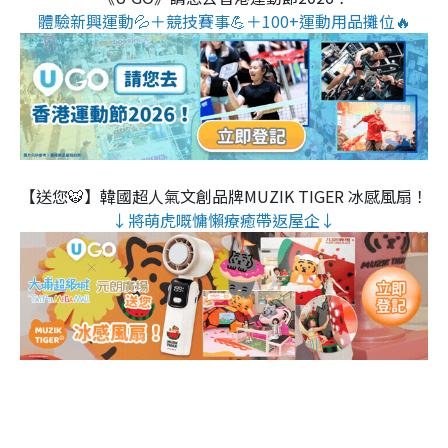
體驗新興運動💦＋競技賽事💪＋100+運動用品攤位🔥
【送您🐯】韓國超人氣文創品牌MUZIK TIGER 冰感風扇！
↓將萌虎嘅慵懶療癒帶返屋企↓