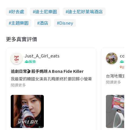
好去處
迪士尼樂園
迪士尼好萊塢酒店
主題樂園
酒店
Disney
更多真實評價
Just_A_Girl_eats
co c
娛樂
吹
台灣
追劇日常🎬 殺手媽咪 A Bona Fide Killer
台灣地鐵宣
我最愛的韓國女演員孔曉振終於要回歸小螢幕啦!這次的劇本改編自同名
閱讀更多
閱讀更多