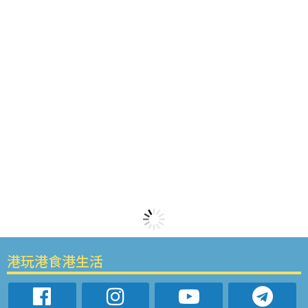
港玩港食港生活