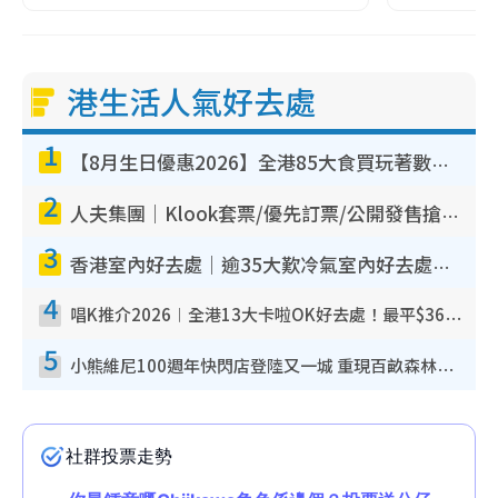
港生活人氣好去處
1
【8月生日優惠2026】全港85大食買玩著數攻略 自助餐/火鍋放題同行免費＋誠品/DONKI送現金券
2
人夫集團｜Klook套票/優先訂票/公開發售搶飛攻略！附票價.購票連結.場地座位表
3
香港室內好去處｜逾35大歎冷氣室內好去處推介 室內活動免費避雨無懼落雨
4
唱K推介2026︱全港13大卡啦OK好去處！最平$36起 日文K都有！(附地址+收費詳情)
5
小熊維尼100週年快閃店登陸又一城 重現百畝森林經典場景／獨家限定盲盒登場／專屬DIY香水