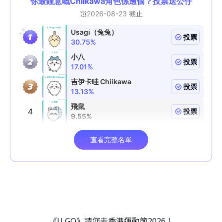
《U GO》請您去香港運動節2026！