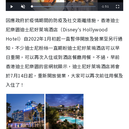
R
-
1:51
L
P
U
F
o
l
n
u
a
a
m
l
e
d
y
u
l
因應政府於疫情期間的防疫及社交距離措施，香港迪士
e
t
s
d
e
c
m
:
r
尼樂園迪士尼好萊塢酒店（Disney's Hollywood
3
e
2
e
a
.
n
4
Hotel）自2022年1月初起一直暫停開放及營業至另行通
6
i
%
知，不少迪士尼粉絲一直期盼迪士尼好萊塢酒店可以早
n
日重開，可以再次入住或到酒店餐廳用餐。不過，早前
i
香港迪士尼樂園的官網就顯示，迪士尼好萊塢酒店將會
n
於7月14日起，重新開放營業，大家可以再次前往用餐及
g
入住了！
T
i
m
e