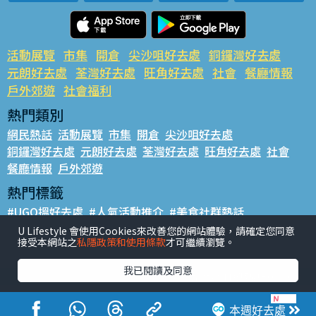
活動展覽
市集
開倉
尖沙咀好去處
銅鑼灣好去處
元朗好去處
荃灣好去處
旺角好去處
社會
餐廳情報
戶外郊遊
社會福利
熱門類別
網民熱話
活動展覽
市集
開倉
尖沙咀好去處
銅鑼灣好去處
元朗好去處
荃灣好去處
旺角好去處
社會
餐廳情報
戶外郊遊
熱門標籤
#UGO搵好去處
#人氣活動推介
#美食社群熱話
#親子玩樂好去處
#ULifestyle應用程式
#限時搶
U Lifestyle 會使用Cookies來改善您的網站體驗，請確定您同意
接受本網站之
私隱政策和使用條款
才可繼續瀏覽。
#UJetso禮物放送
#ULifestyle商戶中心
#著數
#網絡熱話
我已閱讀及同意
香港經濟日報版權所有©2026
本週好去處