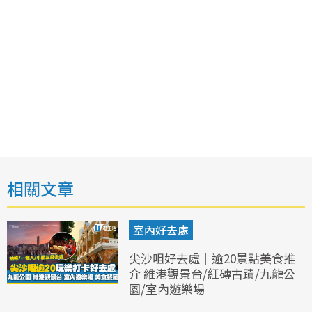
相關文章
室內好去處
尖沙咀好去處｜逾20景點美食推
介 維港觀景台/紅磚古蹟/九龍公
園/室內遊樂場