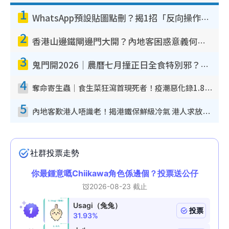
1
T
WhatsApp預設貼圖點刪？揭1招「反向操作」還原簡潔介面 附3步實測教學
i
2
香港山邊鐵閘邊門大開？內地客困惑意義何在！網民神回覆：呢種叫法理性防禦
m
3
e
鬼門開2026｜農曆七月撞正日全食特別邪？專家警告切忌做一事！揭4大禁忌+2招保平安
4
奪命寄生蟲｜食生菜狂瀉首現死者！疫潮惡化錄1.8萬宗病例 揭洗菜3大謬誤
5
內地客歎港人唔識老！揭港鐵保鮮級冷氣 港人求放過：咪投訴