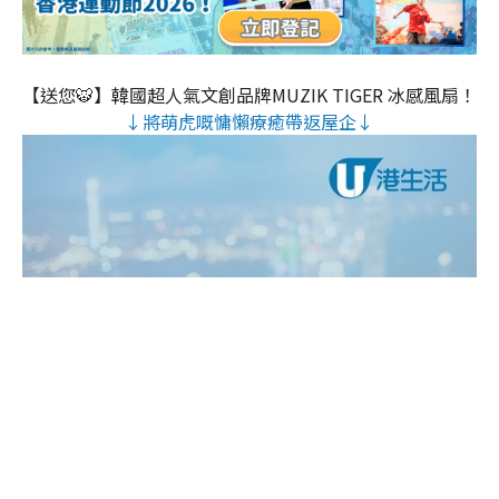
【送您🐯】韓國超人氣文創品牌MUZIK TIGER 冰感風扇！
↓將萌虎嘅慵懶療癒帶返屋企↓