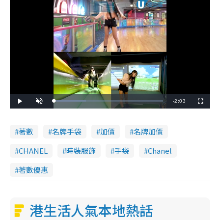
R
-
2:03
L
P
U
F
o
l
n
u
a
a
m
l
e
d
y
u
l
e
t
s
d
e
c
著數
名牌手袋
加價
名牌加價
m
:
r
2
e
9
e
a
.
n
CHANEL
時裝服飾
手袋
Chanel
3
0
i
%
著數優惠
n
i
港生活人氣本地熱話
n
g