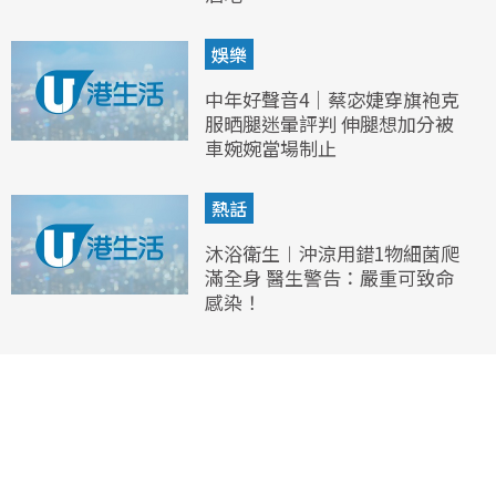
娛樂
中年好聲音4｜蔡宓婕穿旗袍克
服晒腿迷暈評判 伸腿想加分被
車婉婉當場制止
熱話
沐浴衛生︱沖涼用錯1物細菌爬
滿全身 醫生警告：嚴重可致命
感染！