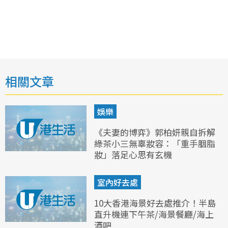
相關文章
娛樂
《夫妻的博弈》郭柏妍親自拆解
綠茶小三無辜妝容：「重手胭脂
妝」落足心思有玄機
室內好去處
10大香港海景好去處推介！半島
直升機連下午茶/海景餐廳/海上
酒吧