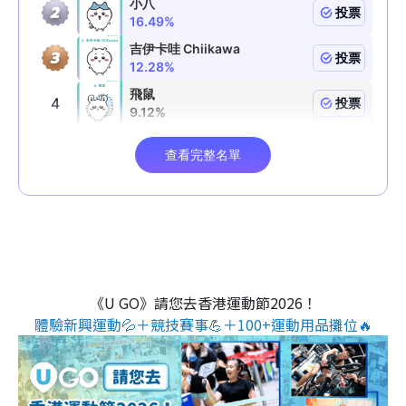
《U GO》請您去香港運動節2026！
體驗新興運動💦＋競技賽事💪＋100+運動用品攤位🔥