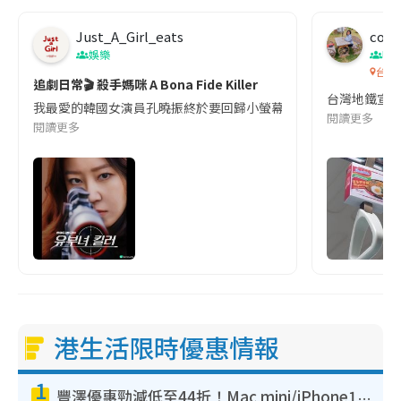
Just_A_Girl_eats
co c
娛樂
吹
台灣
追劇日常🎬 殺手媽咪 A Bona Fide Killer
台灣地鐵宣
我最愛的韓國女演員孔曉振終於要回歸小螢幕啦!這次的劇本改編自同名
閱讀更多
閱讀更多
港生活限時優惠情報
1
豐澤優惠勁減低至44折！Mac mini/iPhone17Pro大減價！廚房家電$220起