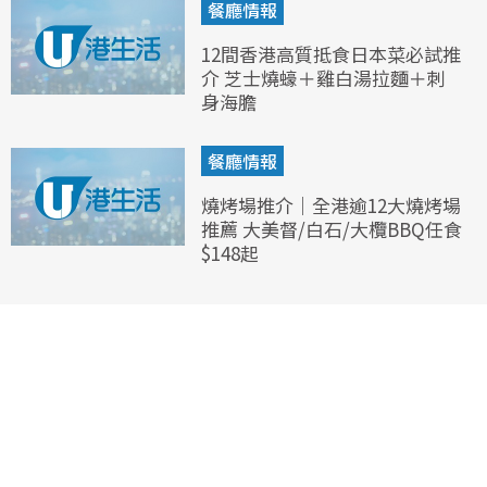
餐廳情報
12間香港高質抵食日本菜必試推
介 芝士燒蠔＋雞白湯拉麵＋刺
身海膽
餐廳情報
燒烤場推介｜全港逾12大燒烤場
推薦 大美督/白石/大欖BBQ任食
$148起