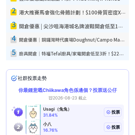
2
港大推賽馬會強化骨骼計劃！$100骨質密度X光檢查 完成免費運動訓練送超市禮券！附參加資格
3
開倉優惠 | 尖沙咀海港城名牌波鞋開倉低至1折！On鞋$899起／Joy&Peace鞋履$98起
4
開倉優惠｜銅鑼灣時代廣場Doughnut/Campo Marzio開倉低至1折！背囊、書包、手袋劈價$200起
5
廚具開倉｜特福Tefal廚具/家電開倉低至3折！$220起買平底鍋/炒鑊/湯煲！電飯煲/吸塵機/燙斗$418起