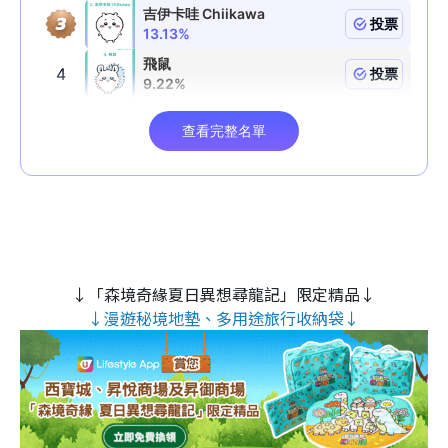
↓「森境奇緣夏日異想尋龍記」限定精品↓
↓漫遊秘境地墊、多用途旅行收納袋↓