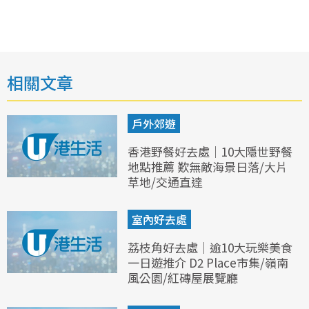
相關文章
戶外郊遊
香港野餐好去處｜10大隱世野餐
地點推薦 歎無敵海景日落/大片
草地/交通直達
室內好去處
荔枝角好去處｜逾10大玩樂美食
一日遊推介 D2 Place市集/嶺南
風公園/紅磚屋展覽廳