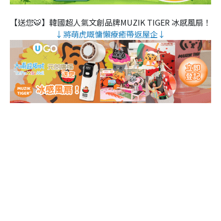
【送您🐯】韓國超人氣文創品牌MUZIK TIGER 冰感風扇！
↓將萌虎嘅慵懶療癒帶返屋企↓