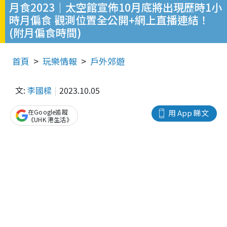
月食2023｜太空館宣佈10月底將出現歷時1小
時月偏食 觀測位置全公開+網上直播連結！
(附月偏食時間)
首頁
玩樂情報
戶外郊遊
文:
李國樑
2023.10.05
在Google追蹤
用 App 睇文
《UHK 港生活》