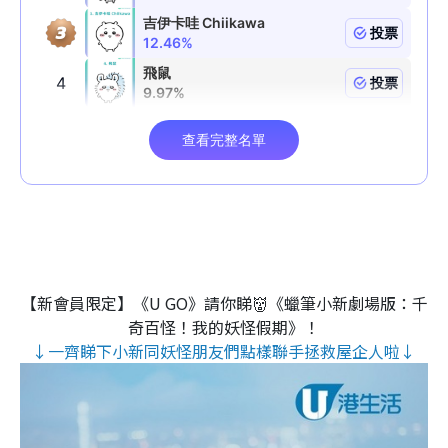
【新會員限定】《U GO》請你睇👹《蠟筆小新劇場版：千
奇百怪！我的妖怪假期》！
↓一齊睇下小新同妖怪朋友們點樣聯手拯救屋企人啦↓