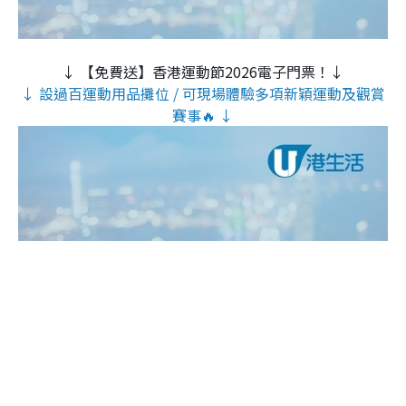
↓ 【免費送】香港運動節2026電子門票！↓
↓ 設過百運動用品攤位 / 可現場體驗多項新穎運動及觀賞
賽事🔥 ↓