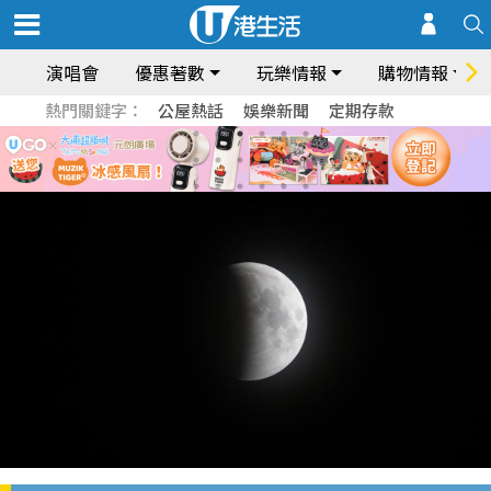
演唱會
優惠著數
玩樂情報
購物情報
熱門關鍵字：
公屋熱話
娛樂新聞
定期存款