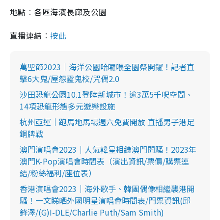
地點︰各區海濱長廊及公園
直播連結︰
按此
萬聖節2023｜海洋公園哈囉喂全園祭開鑼！記者直
擊6大鬼/屋怨靈鬼校/咒偶2.0
沙田恐龍公園10.1登陸新城市！逾3萬5千呎空間、
14項恐龍形態多元遊樂設施
杭州亞運｜跑馬地馬場週六免費開放 直播男子港足
銅牌戰
澳門演唱會2023｜人氣韓星相繼澳門開騷！2023年
澳門K-Pop演唱會時間表（演出資訊/票價/購票連
結/粉絲福利/座位表）
香港演唱會2023｜海外歌手、韓團偶像相繼襲港開
騷！一文睇晒外國明星演唱會時間表/門票資訊(邱
鋒澤/(G)I-DLE/Charlie Puth/Sam Smith)