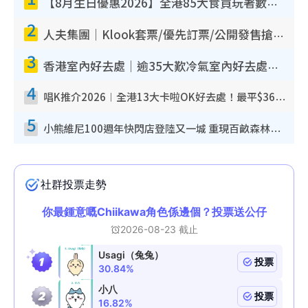
【8月生日優惠2026】全港85大食買玩著數攻略 自助餐/火鍋放題同行免費＋誠品/DONKI送現金券
2
人夫集團｜Klook套票/優先訂票/公開發售搶飛攻略！附票價.購票連結.場地座位表
3
香港室內好去處｜逾35大歎冷氣室內好去處推介 室內活動免費避雨無懼落雨
4
唱K推介2026︱全港13大卡啦OK好去處！最平$36起 日文K都有！(附地址+收費詳情)
5
小熊維尼100週年快閃店登陸又一城 重現百畝森林經典場景／獨家限定盲盒登場／專屬DIY香水