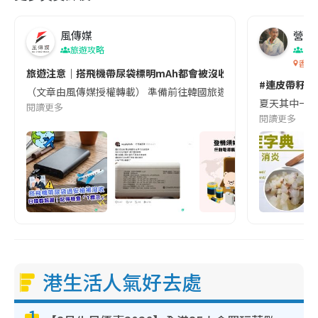
風傳媒
營養教
旅遊攻略
生
香港
旅遊注意｜搭飛機帶尿袋標明mAh都會被沒收😱出發前切記檢查「1
#連皮帶籽都
（文章由風傳媒授權轉載） 準備前往韓國旅遊的民眾，近期要特別留
夏天其中一種時
閱讀更多
閱讀更多
港生活人氣好去處
1