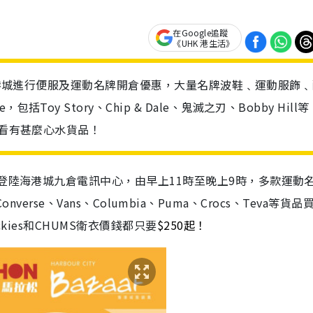
在Google追蹤
《UHK 港生活》
咀海港城進行便服及運動名牌開倉優惠，大量名牌波鞋﹑運動服飾
oy Story、Chip & Dale、鬼滅之刃、Bobby Hill
下看有甚麼心水貨品！
日登陸海港城九倉電訊中心，由早上11時至晚上9時，多款運動
、Converse、Vans、Columbia、Puma、Crocs、Teva等貨品
kies和CHUMS衛衣價錢都只要
$250起！