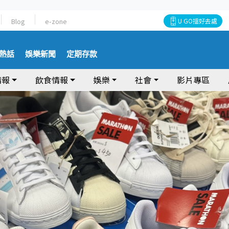
Blog
e-zone
U GO搵好去處
熱話
娛樂新聞
定期存款
情報
飲食情報
娛樂
社會
影片專區