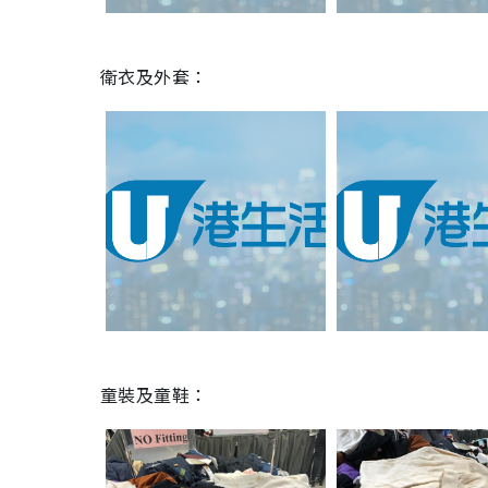
衛衣及外套：
童裝及童鞋：