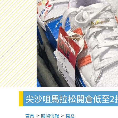
尖沙咀馬拉松開倉低至2折
首頁
購物情報
開倉