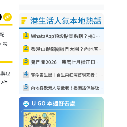
港生活人氣本地熱話
1
﹑配
WhatsApp預設貼圖點刪？揭1招「反向操作」還原簡潔介面 附3步實測教學
等，精
2
香港山邊鐵閘邊門大開？內地客困惑意義何在！網民神回覆：呢種叫法理性防禦
3
鬼門開2026｜農曆七月撞正日全食特別邪？專家警告切忌做一事！揭4大禁忌+2招保平安
4
名牌包
奪命寄生蟲｜食生菜狂瀉首現死者！疫潮惡化錄1.8萬宗病例 揭洗菜3大謬誤
買2件
5
內地客歎港人唔識老！揭港鐵保鮮級冷氣 港人求放過：咪投訴
U GO 本週好去處