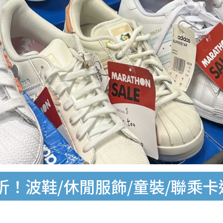
！波鞋/休閒服飾/童裝/聯乘卡通t