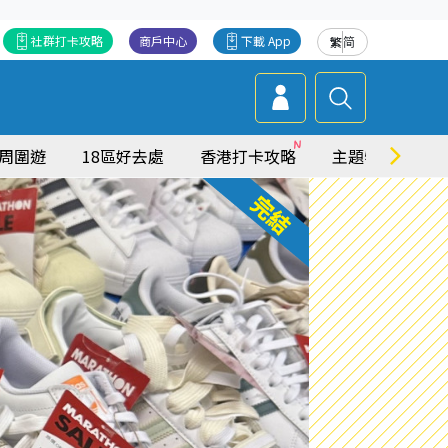
社群打卡攻略
商戶中心
下載 App
繁
简
周圍遊
18區好去處
香港打卡攻略
主題特集