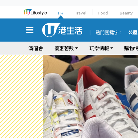
HK
Travel
Food
Beauty
熱門關鍵字：
公屋
演唱會
優惠著數
玩樂情報
購物