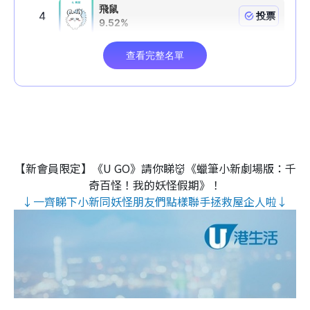
【新會員限定】《U GO》請你睇👹《蠟筆小新劇場版：千
奇百怪！我的妖怪假期》！
↓一齊睇下小新同妖怪朋友們點樣聯手拯救屋企人啦↓