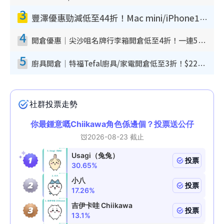
3
豐澤優惠勁減低至44折！Mac mini/iPhone17Pro大減價！廚房家電$220起
4
開倉優惠｜尖沙咀名牌行李箱開倉低至4折！一連5日 American Tourister/ace./Hallmark $200起！
5
廚具開倉｜特福Tefal廚具/家電開倉低至3折！$220起買平底鍋/炒鑊/湯煲！電飯煲/吸塵機/燙斗$418起