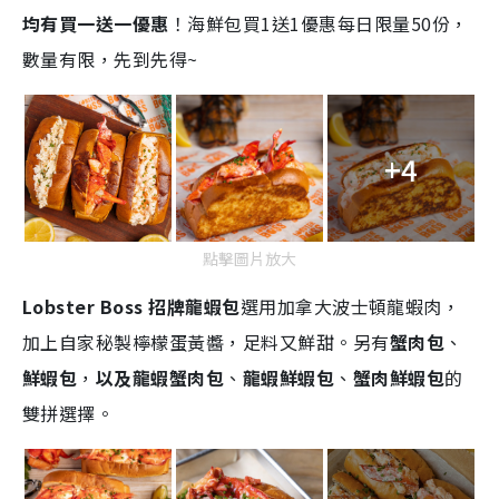
均有買一送一優惠
！海鮮包買1送1優惠每日限量50份，
數量有限，先到先得~
+4
點擊圖片放大
Lobster Boss 招牌龍蝦包
選用加拿大波士頓龍蝦肉，
加上自家秘製檸檬蛋黃醬，足料又鮮甜。另有
蟹肉包
、
鮮蝦包
，
以及
龍蝦蟹肉包
、
龍蝦鮮蝦包
、
蟹肉鮮蝦包
的
雙拼選擇。