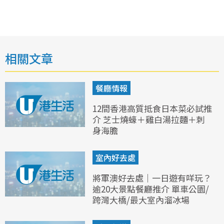
相關文章
餐廳情報
12間香港高質抵食日本菜必試推
介 芝士燒蠔＋雞白湯拉麵＋刺
身海膽
室內好去處
將軍澳好去處｜一日遊有咩玩？
逾20大景點餐廳推介 單車公園/
跨灣大橋/最大室內溜冰場