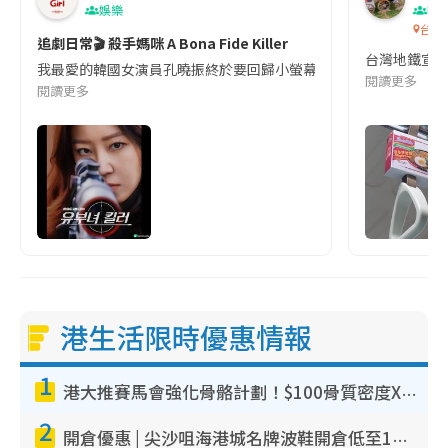
娛樂
吹
台灣
追劇日常🎬 殺手媽咪 A Bona Fide Killer
台灣地鐵宣
我最愛的韓國女演員孔曉振終於要回歸小螢幕啦!這次的劇本改編自同名
閱讀更多
閱讀更多
港生活限時優惠情報
1
港大推賽馬會強化骨骼計劃！$100骨質密度X光檢查 完成免費運動訓練送超市禮券！附參加資格
2
開倉優惠 | 尖沙咀海港城名牌波鞋開倉低至1折！On鞋$899起／Joy&Peace鞋履$98起