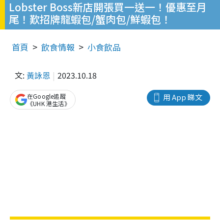
Lobster Boss新店開張買一送一！優惠至月
尾！歎招牌龍蝦包/蟹肉包/鮮蝦包！
首頁
飲食情報
小食飲品
文:
黃詠恩
2023.10.18
在Google追蹤
用 App 睇文
《UHK 港生活》