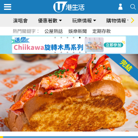
演唱會
優惠著數
玩樂情報
購物情報
熱門關鍵字：
公屋熱話
娛樂新聞
定期存款