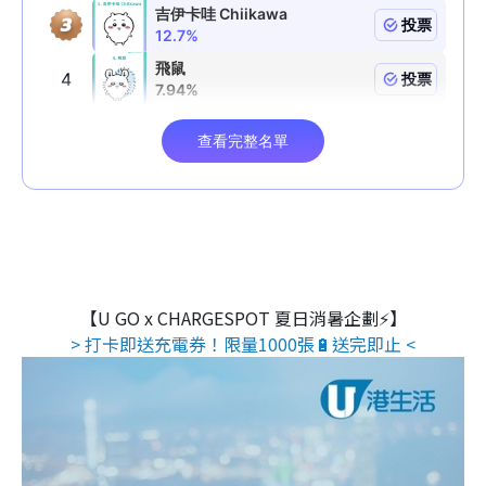
【U GO x CHARGESPOT 夏日消暑企劃⚡】
> 打卡即送充電券！限量1000張🔋送完即止 <