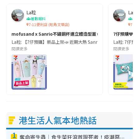
La粒
La粒
著數報料
著
7-11便利店 (旺角文華店)
7 Ele
mofusand x Sanrio不鏽鋼杯連立體造型蓋🥤
7仔預購🩵水
La粒: 【7仔預購】新品上架📣 近期大熱 Sanrio 不鏽鋼杯連立體造型蓋🥤 依家
La粒: 7仔預
閱讀更多
閱讀更多
港生活人氣本地熱話
1
奪命寄生蟲｜食生菜狂瀉首現死者！疫潮惡化錄1.8萬宗病例 揭洗菜3大謬誤