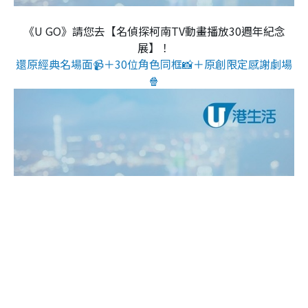
《U GO》請您去【名偵探柯南TV動畫播放30週年紀念
展】！
還原經典名場面📹＋30位角色同框📸＋原創限定感謝劇場
🍿