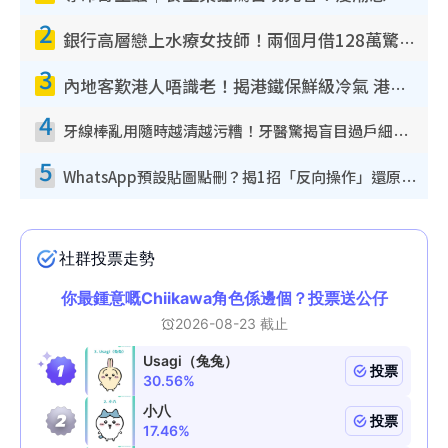
2
銀行高層戀上水療女技師！兩個月借128萬驚覺「沉船」沉落火海 揭背後疑似邪教操控賣淫
3
內地客歎港人唔識老！揭港鐵保鮮級冷氣 港人求放過：咪投訴
4
牙線棒亂用隨時越清越污糟！牙醫驚揭盲目過戶細菌恐致蛀牙：呢種先係日常真保養
5
WhatsApp預設貼圖點刪？揭1招「反向操作」還原簡潔介面 附3步實測教學