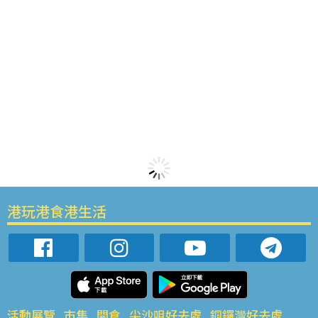
港玩港食港生活
活動展覽
市集
開倉
尖沙咀好去處
銅鑼灣好去處