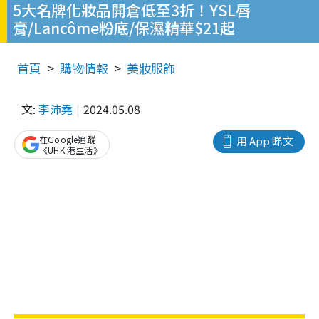
5大名牌化妝品開倉低至3折！YSL唇
膏/Lancôme粉底/保濕精華$21起
首頁
購物情報
美妝服飾
文:
李沛堯
2024.05.08
在Google追蹤
用 App 睇文
《UHK 港生活》