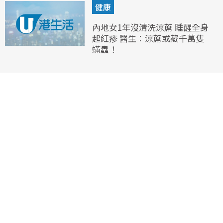
健康
內地女1年沒清洗涼蓆 睡醒全身
起紅疹 醫生︰涼蓆或藏千萬隻
蟎蟲！