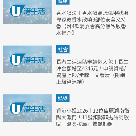
健康
香水噴法︱香水噴頸恐傷甲狀腺
專家教香水改噴3部位安全又持
香【附4款消委會高分無致敏香
水推介】
社會
長者生活津貼申請懶人包︱長生
津金額增至4345元！申請資格/
資產上限/步驟一文看清（附網
上驗算連結）
娛樂
香港小姐2026｜12位佳麗湖南衡
陽大激鬥！11號顏懿菲拋詩詞歌
賦「溫柔拉扇」驚艷師姐