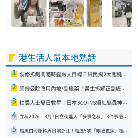
港生活人氣本地熱話
1
裝修拆鐵閘隨時變賊人目標？網民揭2大關鍵用途：裝新式等於白裝？附新舊鐵閘分別
2
網傳公院改用內地/副廠藥？醫生拆解正副廠分別 揭4類人換藥隨時出事
3
怕蟲人士夏日救星！日本3COINS爆紅驅蟲神器$45起 1招「全程免觸碰」輕鬆搞定小強
4
立秋2026｜8月7日立秋進入「多事之秋」 3件事唔做得！專家教6招開運 清枱頭／銀包納氣接好運
5
颱風白海豚料周日襲浙江！經歷5次「眼牆置換」極罕見 成登陸內地最長途颱風