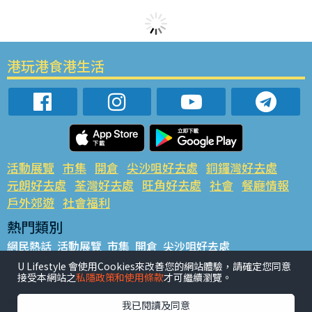
港玩港食港生活
活動展覽
市集
開倉
尖沙咀好去處
銅鑼灣好去處
元朗好去處
荃灣好去處
旺角好去處
社會
餐廳情報
戶外郊遊
社會福利
熱門類別
網民熱話
活動展覽
市集
開倉
尖沙咀好去處
銅鑼灣好去處
元朗好去處
荃灣好去處
旺角好去處
社會
U Lifestyle 會使用Cookies來改善您的網站體驗，請確定您同意
接受本網站之
私隱政策和使用條款
才可繼續瀏覽。
餐廳情報
戶外郊遊
熱門標籤
我已閱讀及同意