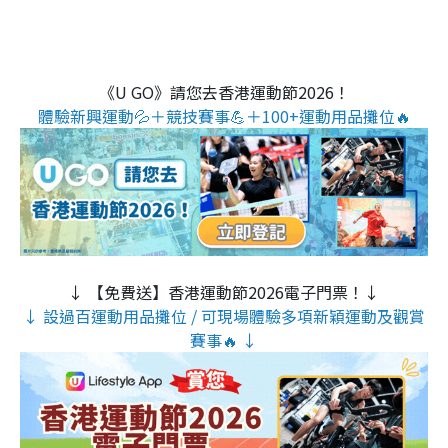
《U GO》請您去香港運動節2026！
體驗新興運動💦＋競技賽事💪＋100+運動用品攤位🔥
↓ 【免費送】香港運動節2026電子門票！↓
↓ 設過百運動用品攤位 / 可現場體驗多項新穎運動及觀賞
賽事🔥 ↓