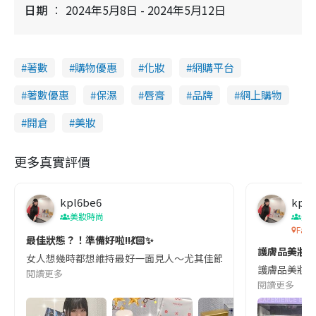
日期
2024年5月8日 - 2024年5月12日
著數
購物優惠
化妝
網購平台
著數優惠
保濕
唇膏
品牌
網上購物
開倉
美妝
更多真實評價
kpl6be6
kpl6
美妝時尚
美
Face
最佳狀態？！準備好啦!!💃🏻✨
護膚品美妝品齊
女人想幾時都想維持最好一面見人～尤其佳節逼到埋身😌更係求靚心切！！#TONY
護膚品美妝品齊
閱讀更多
閱讀更多