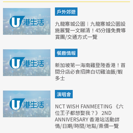
戶外郊遊
九龍寨城公園︱九龍寨城公園設
施展覽一文睇清！45分鐘免費導
賞團/交通方式一覽
餐廳情報
新加坡第一海南雞登陸香港！首
間分店必食招牌白切雞油飯/蝦
多士
演唱會
NCT WISH FANMEETING 《六
位王子都想娶我？》 2ND
ANNIVERSARY 香港站活動詳
情/日期/時間/地點/票價一覽