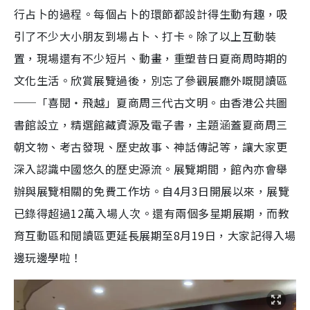
行占卜的過程。每個占卜的環節都設計得生動有趣，吸
引了不少大小朋友到場占卜、打卡。除了以上互動裝
置，現場還有不少短片、動畫，重塑昔日夏商周時期的
文化生活。欣賞展覽過後，別忘了參觀展廳外嘅閱讀區
──「喜閱‧飛越」夏商周三代古文明。由香港公共圖
書館設立，精選館藏資源及電子書，主題涵蓋夏商周三
朝文物、考古發現、歷史故事、神話傳記等，讓大家更
深入認識中國悠久的歷史源流。展覽期間，館內亦會舉
辦與展覽相關的免費工作坊。自4月3日開展以來，展覽
已錄得超過12萬入場人次。還有兩個多星期展期，而教
育互動區和閲讀區更延長展期至8月19日，大家記得入場
邊玩邊學啦！