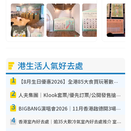
港生活人氣好去處
1
【8月生日優惠2026】全港85大食買玩著數攻略 自助餐/火鍋放題同行免費＋誠品/DONKI送現金券
2
人夫集團｜Klook套票/優先訂票/公開發售搶飛攻略！附票價.購票連結.場地座位表
3
BIGBANG演唱會2026｜11月香港啟德開3場！實名制VIP申請、優先購票攻略
4
香港室內好去處｜逾35大歎冷氣室內好去處推介 室內活動免費避雨無懼落雨