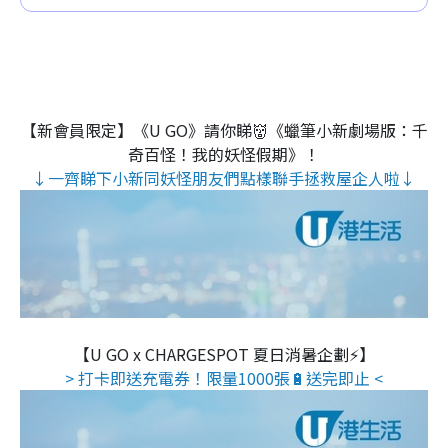
【新會員限定】《U GO》請你睇👹《蠟筆小新劇場版：千
奇百怪！我的妖怪假期》！
↓一齊睇下小新同妖怪朋友們點樣聯手拯救屋企人啦↓
【U GO x CHARGESPOT 夏日消暑企劃⚡】
> 打卡即送充電券！限量1000張🔋送完即止 <