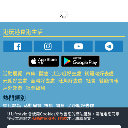
港玩港食港生活
活動展覽
市集
開倉
尖沙咀好去處
銅鑼灣好去處
元朗好去處
荃灣好去處
旺角好去處
社會
餐廳情報
戶外郊遊
社會福利
熱門類別
網民熱話
活動展覽
市集
開倉
尖沙咀好去處
銅鑼灣好去處
元朗好去處
荃灣好去處
旺角好去處
社會
U Lifestyle 會使用Cookies來改善您的網站體驗，請確定您同意
接受本網站之
私隱政策和使用條款
才可繼續瀏覽。
餐廳情報
戶外郊遊