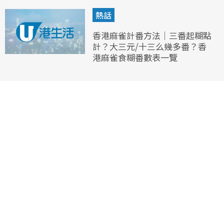
熱話
香港麻雀計番方法｜三番起糊點
計？大三元/十三么幾多番？香
港麻雀食糊番數表一覽