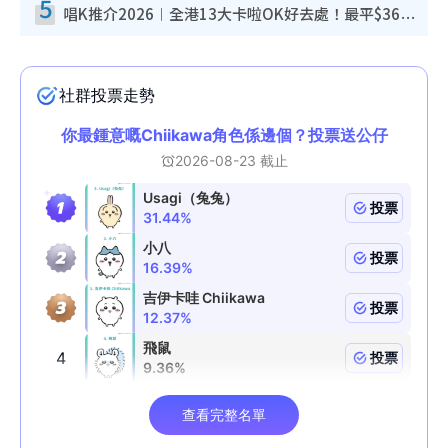
5
唱K推介2026︱全港13大卡啦OK好去處！最平$36起 日文K都有！(附地址+收費詳情)