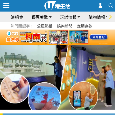
演唱會
優惠著數
玩樂情報
購物情報
熱門關鍵字：
公屋熱話
娛樂新聞
定期存款