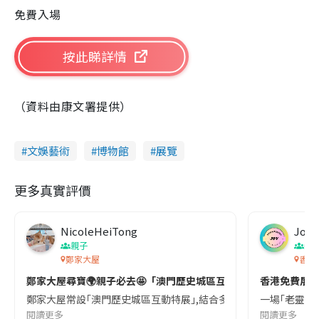
免費入場
按此睇詳情
（資料由康文署提供）
文娛藝術
博物館
展覽
更多真實評價
NicoleHeiTong
Joyf
親子
親
鄭家大屋
香港
鄭家大屋尋寶🌍親子必去🤩「澳門歷史城區互動特展」
香港免費展覽
鄭家大屋常設｢澳門歷史城區互動特展｣,結合多媒體體感遊戲､擴增實境
一場｢老靈魂｣
閱讀更多
閱讀更多