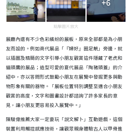
+6
點擊圖片放大
展廳內還有不少色彩繽紛的展板，原來全部都是為小朋
友而設的。例如商代展品「『婦好』圈足觥」旁邊，就
以插圖及精簡的文字引導小朋友觀賞這件隱藏了老虎和
貓頭鷹的展品；造型可愛的夏代展品「陶豬頭蓋」的介
紹中，亦以答問形式鼓勵小朋友在展覽中發掘更多與動
物形象有關的器物。「展板位置特別調整至適合小朋友
觀賞的高度，文字和圖畫設計都諮詢了許多家長的意
見，讓小朋友更容易投入展覽中。」
陳駿偉推薦大家一定要玩「説文解卜」互動遊戲，這個
裝置利用觸控感應技術，讓觀眾親身體驗古人以甲骨進