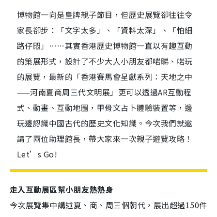
博物館一向是皇牌親子節目，但歷史展覽卻往往令
家長卻步：「文字太多」、「資料太深」、「怕細
路仔悶」……其實香港歷史博物館一直以有趣互動
的策展形式，設計了不少大人小朋友都啱睇、啱玩
的展覽，最新的「香港賽馬會呈獻系列：天地之中
——河南夏商周三代文明展」更可以透過AR互動程
式、動畫、互動地圖，甲骨文占卜體驗裝置等，邊
玩邊認識中國古代的歷史文化知識。今次我們就邀
請了兩位助理館長，帶大家來一次親子遊覽攻略！
Let’s Go!
走入互動展區幫小朋友熱熱身
今次展覽集中講述夏、商、周三個朝代，展出超過150件