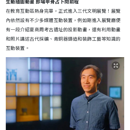
生動插圖動畫 即場甲骨占卜問前程
在教育互動區熱身完畢，正式進入三代文明展覽！展覽
內依然設有不少多媒體互動裝置，例如剛進入展覽廳便
有一段介紹夏商周考古遺址的投影動畫，還有利用動畫
和照片講述古代採礦、青銅器鑄造和裝飾工藝等知識的
互動裝置。