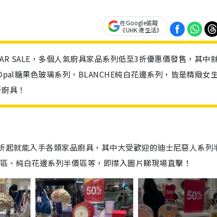
在Google追蹤
《UHK 港生活》
BAZAR SALE，多個人氣廚具家品系列低至3折優惠價發售，其中
Opal糖果色玻璃系列、BLANCHE純白花邊系列，皆是精緻女
新廚具！
優惠，3折起就能入手各類家品廚具，其中大受歡迎的迪士尼惡人系列
折區、純白花邊系列半價區等，即㩒入圖片睇現場直擊！