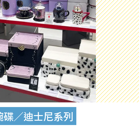
具碗碟／迪士尼系列