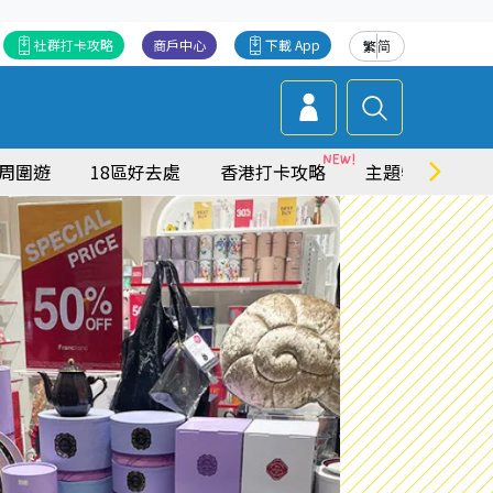
社群打卡攻略
商戶中心
下載 App
繁
简
周圍遊
18區好去處
香港打卡攻略
主題特集