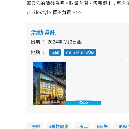
廳公佈的價錢為準。數量有限，售完即止；所有
U Lifestyle 概不負責。>>
活動資訊
日期
2024年7月2日起
地點
元朗
Yoho Mall 形點
著數
購物優惠
家品
商場
形點 