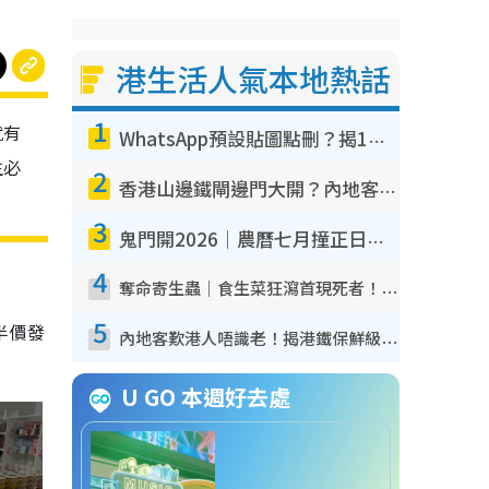
港生活人氣本地熱話
1
就有
WhatsApp預設貼圖點刪？揭1招「反向操作」還原簡潔介面 附3步實測教學
生必
2
香港山邊鐵閘邊門大開？內地客困惑意義何在！網民神回覆：呢種叫法理性防禦
3
鬼門開2026｜農曆七月撞正日全食特別邪？專家警告切忌做一事！揭4大禁忌+2招保平安
4
奪命寄生蟲｜食生菜狂瀉首現死者！疫潮惡化錄1.8萬宗病例 揭洗菜3大謬誤
5
半價發
內地客歎港人唔識老！揭港鐵保鮮級冷氣 港人求放過：咪投訴
U GO 本週好去處