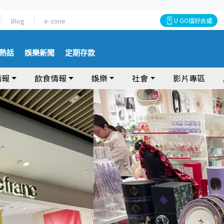
Blog
e-zone
U GO搵好去處
熱話
娛樂新聞
定期存款
情報
飲食情報
娛樂
社會
影片專區