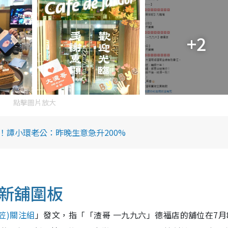
+2
點擊圖片放大
！譚小環老公：昨晚生意急升200%
新舖圍板
笠)關注組
」發文，指「「渣哥 一九九六」德福店的舖位在7月