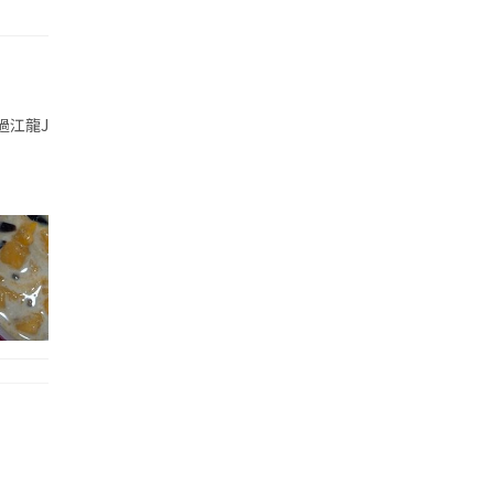
江龍Jollibean 石磨樂豆了～每日石磨鮮製嘅豆類製品，成日都會有
養顏，現在天氣咁乾燥，真係需要滋補下。 📌金秋冰糖燉雪梨 $42 入口清甜
口感，夏日飲冰涼透心好岩，成杯綠色好吸睛。 三色芋圓布甸 ：呢度既芋圓比