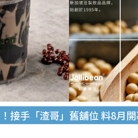
！接手「渣哥」舊舖位 料8月開