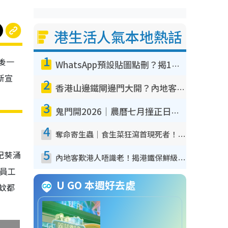
港生活人氣本地熱話
1
後一
WhatsApp預設貼圖點刪？揭1招「反向操作」還原簡潔介面 附3步實測教學
新宣
2
香港山邊鐵閘邊門大開？內地客困惑意義何在！網民神回覆：呢種叫法理性防禦
3
鬼門開2026｜農曆七月撞正日全食特別邪？專家警告切忌做一事！揭4大禁忌+2招保平安
4
奪命寄生蟲｜食生菜狂瀉首現死者！疫潮惡化錄1.8萬宗病例 揭洗菜3大謬誤
5
記葵涌
內地客歎港人唔識老！揭港鐵保鮮級冷氣 港人求放過：咪投訴
員工
U GO 本週好去處
蚊都