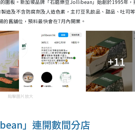
」的圍板。新加坡品牌「石磨樂豆Jollibean」始創於1995年
香港製造及不含防腐劑及人造色素，主打豆乳飲品、甜品、吐司
場的舊舖位，預料最快會在7月內開業。
+11
點擊圖片放大
ibean」連開數間分店