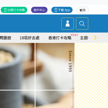
社群打卡攻略
商戶中心
下載 App
繁
简
周圍遊
18區好去處
香港打卡攻略
主題特集