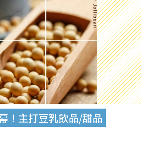
幕！主打豆乳飲品/甜品