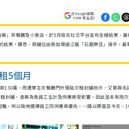
在Google追蹤
《UHK 港生活》
渣哥」茶餐廳及小食店，於5月底在社交平台宣布全線結業，最
正式結業。據悉，原舖位由新加坡過江龍「石磨樂豆」接手，最
租5個月
款130萬，而遭業主在餐廳門外張貼欠租封舖告示，又曾與毛
欠租封舖，渣哥為免員工生計及供應商受影響，因此並未有拖欠
困難，所以我哋選擇員工同供應商優先，一路以嚟直至今天，1