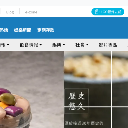
Blog
e-zone
U GO搵好去處
熱話
娛樂新聞
定期存款
情報
飲食情報
娛樂
社會
影片專區