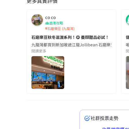
更多真實評價
co co
香港攻略
石磨樂豆 (九龍灣)
石磨樂豆秋冬滋潤系列！😋 養顏甜品必試！
九龍灣都買到新加坡過江龍Jollibean 石磨樂豆了～
閱讀更多