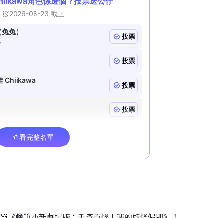
睇👹《蠟筆小新劇場版：千奇百怪！我的妖怪假期》！