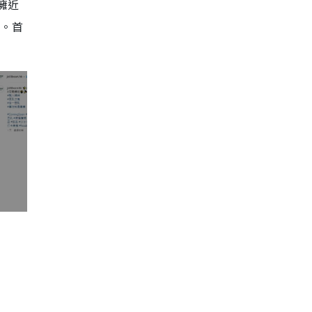
，擁近
等。首