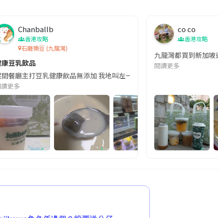
Chanballb
co co
香港攻略
香港攻略
石磨樂豆 (九龍灣)
九龍灣都買到新加坡過
健康豆乳飲品
閱讀更多
每日石磨鮮製嘅豆類製品，成日都會有創意配搭推出，這次新出的秋冬系列主打清潤
呢間餐廳主打豆乳健康飲品無添加 我地叫左一杯蜜瓜豆乳雪葩：蜜瓜味濃郁，沙冰
閱讀更多