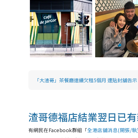
「大渣哥」茶餐廳連續欠租5個月 遭貼封舖告示
渣哥德福店結業翌日已有
有網民在Facebook群組「
全港店舖消息(開張/執