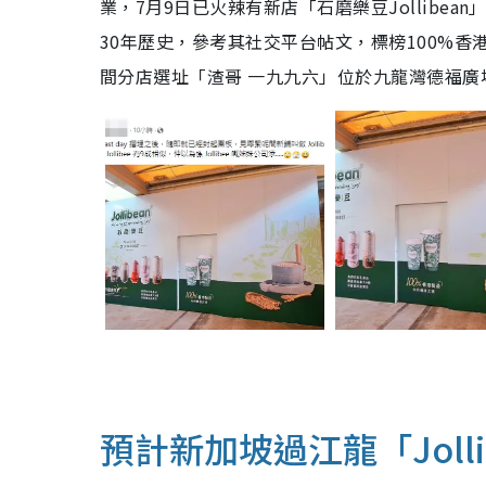
業，7月9日已火辣有新店「石磨樂豆Jollibean
30年歷史，參考其社交平台帖文，標榜100%
間分店選址「渣哥 一九九六」位於九龍灣德福廣
預計新加坡過江龍「Joll