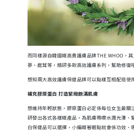
而同樣源自韓國嘅高貴護膚品牌THE WHOO
蔘、鹿茸等，精研多款高效護膚系列，幫助修復
想知兩大高效護膚保健品牌可以點樣互相配搭使
補充膠原蛋白 打造緊緻飽滿肌膚
想維持年輕狀態，膠原蛋白必定係每位女生最關
研發出各式各樣嘅產品，為肌膚帶嚟水潤光澤、
白保健品可以選擇，小編嘅著眼點就會係功效、