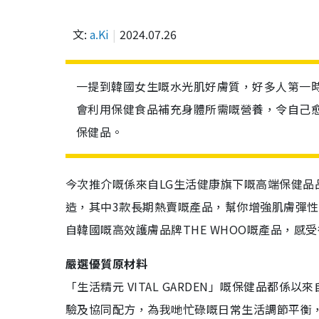
文:
a.Ki
2024.07.26
一提到韓國女生嘅水光肌好膚質，好多人第一
會利用保健食品補充身體所需嘅營養，令自己
保健品。
今次推介嘅係來自LG生活健康旗下嘅高端保健品品牌
造，其中3款長期熱賣嘅產品，幫你增強肌膚彈
自韓國嘅高效護膚品牌THE WHOO嘅產品，
嚴選優質原材料
「生活精元 VITAL GARDEN」嘅保健品都
驗及協同配方，為我哋忙碌嘅日常生活調節平衡