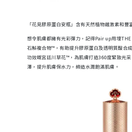
「花見膠原蛋白安瓶」含有天然植物雌激素和豐富
想令肌膚都擁有光彩彈力，記得Pair up用埋T
石斛複合物™，有助提升膠原蛋白及透明質酸合成率，
功效嘅宮廷川草花™，為肌膚打造360度緊致光
澤，提升肌膚保水力，締造水潤飽滿肌膚。