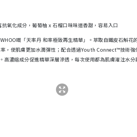
抗氧化成分，葡萄柚 x 石榴口味味道香甜，容易入口
HE WHOO嘅「天率丹 和率極致再生精華」。萃取自鐵皮石斛花
使肌膚更加水潤彈性；配合透過Youth Connect™技術強
采。高濃縮成分促進精華深層滲透，每次使用都為肌膚灌注水分