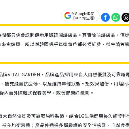
在Google追蹤
《UHK 港生活》
時間都只係會諗起佢哋用嘅韓國護膚品。其實除咗護膚品，佢
愈來愈健康，所以喺韓國幾乎每家每戶都必備紅參、益生菌等
VITAL GARDEN，品牌產品採用來自大自然優質及可靠嘅
性、補充能量抗疲倦、以及維持年輕狀態。想效果加倍，用埋同
感受從內而外嘅韓式保養美學，散發健康好氣息。
係以來自大自然優質及可靠嘅原料製造，結合LG生活健康長久研發科
，補充均衡營養；產品仲通過多層嚴謹的安全性檢測，自然食