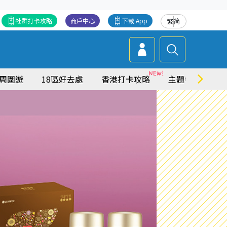
社群打卡攻略
商戶中心
下載 App
繁
简
周圍遊
18區好去處
香港打卡攻略
主題特集