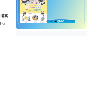
可嘅高
膚狀