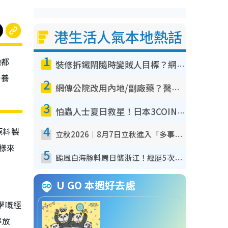
港生活人氣本地熱話
1
哋都
裝修拆鐵閘隨時變賊人目標？網民揭2大關鍵用途：裝新式等於白裝？附新舊鐵閘分別
營養
2
網傳公院改用內地/副廠藥？醫生拆解正副廠分別 揭4類人換藥隨時出事
3
怕蟲人士夏日救星！日本3COINS爆紅驅蟲神器$45起 1招「全程免觸碰」輕鬆搞定小強
4
原料製
立秋2026｜8月7日立秋進入「多事之秋」 3件事唔做得！專家教6招開運 清枱頭／銀包納氣接好運
樣來
5
颱風白海豚料周日襲浙江！經歷5次「眼牆置換」極罕見 成登陸內地最長途颱風
U GO 本週好去處
學嘅經
得放