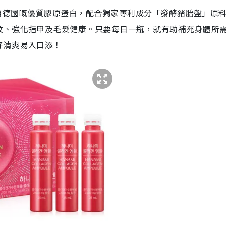
嚴選來自德國嘅優質膠原蛋白，配合獨家專利成分「發酵豬胎盤」原
紋、強化指甲及毛髮健康。只要每日一瓶，就有助補充身體所
好清爽易入口添！