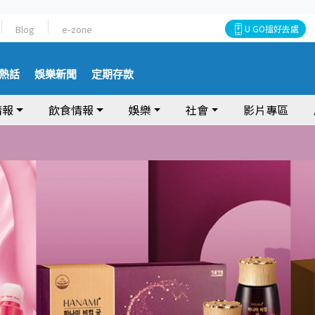
Blog
e-zone
U GO搵好去處
熱話
娛樂新聞
定期存款
情報
飲食情報
娛樂
社會
影片專區