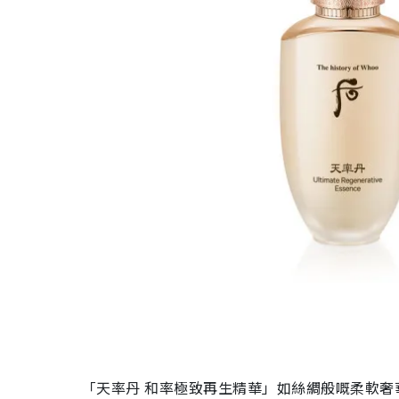
「天率丹 和率極致再生精華」如絲綢般嘅柔軟奢