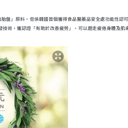
「發酵豬胎盤」原料，佢係韓國首個獲得食品醫藥品安全處功能性認
研發技術，獲認證「有助於改善疲勞」，可以趕走疲倦身體及肌