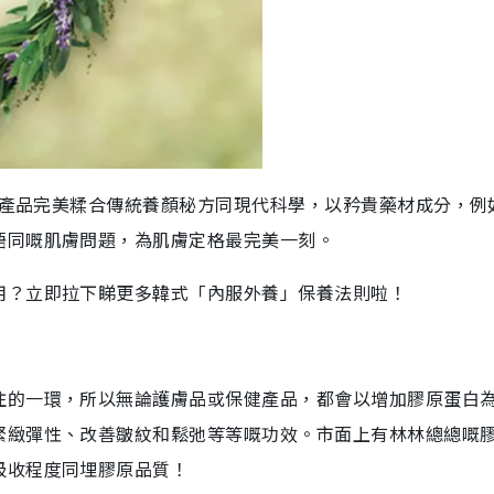
，其產品完美糅合傳統養顏秘方同現代科學，以矜貴藥材成分，例
唔同嘅肌膚問題，為肌膚定格最完美一刻。
用？立即拉下睇更多韓式「內服外養」保養法則啦！
注的一環，所以無論護膚品或保健產品，都會以增加膠原蛋白
緊緻彈性、改善皺紋和鬆弛等等嘅功效。市面上有林林總總嘅
吸收程度同埋膠原品質！