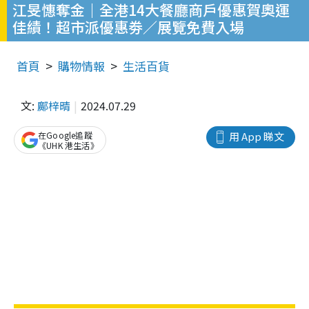
江旻憓奪金｜全港14大餐廳商戶優惠賀奧運
佳績！超市派優惠劵／展覽免費入場
首頁
購物情報
生活百貨
文:
鄺梓晴
2024.07.29
在Google追蹤
用 App 睇文
《UHK 港生活》