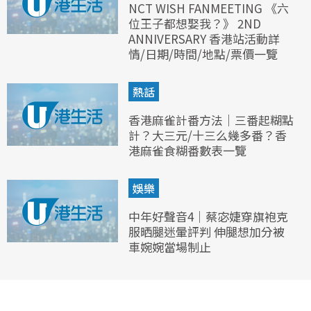
NCT WISH FANMEETING 《六
位王子都想娶我？》 2ND
ANNIVERSARY 香港站活動詳
情/日期/時間/地點/票價一覽
熱話
香港麻雀計番方法｜三番起糊點
計？大三元/十三么幾多番？香
港麻雀食糊番數表一覽
娛樂
中年好聲音4｜蔡宓婕穿旗袍克
服晒腿迷暈評判 伸腿想加分被
車婉婉當場制止