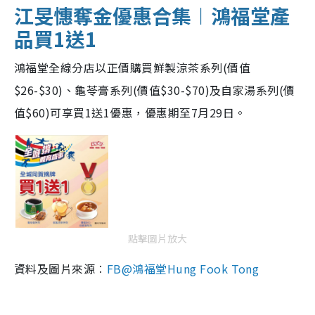
江旻憓奪金優惠合集︱鴻福堂產
品買1送1
鴻福堂全線分店以正價購買鮮製涼茶系列(價值
$26-$30)、龜苓膏系列(價值$30-$70)及自家湯系列(價
值$60)可享買1送1優惠，優惠期至7月29日。
點擊圖片放大
資料及圖片來源︰
FB@鴻福堂Hung Fook Tong