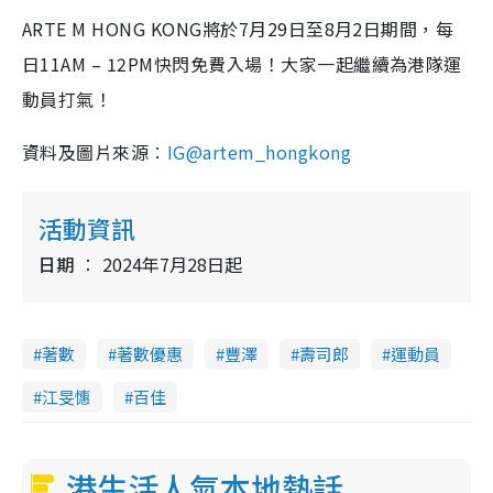
ARTE M HONG KONG將於7月29日至8月2日期間，每
日11AM – 12PM快閃免費入場！大家一起繼續為港隊運
動員打氣！
資料及圖片來源︰
IG@
artem_hongkong
活動資訊
日期
2024年7月28日起
著數
著數優惠
豐澤
壽司郎
運動員
江旻憓
百佳
港生活人氣本地熱話