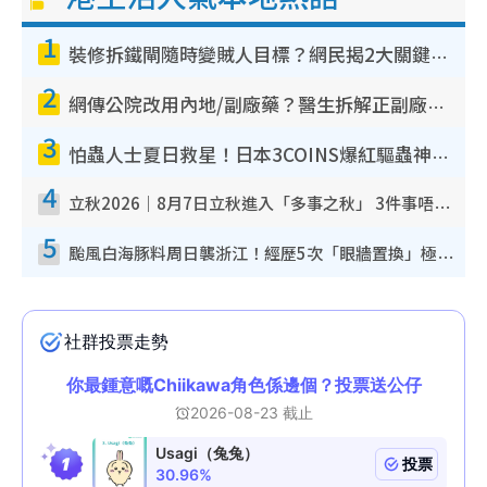
1
裝修拆鐵閘隨時變賊人目標？網民揭2大關鍵用途：裝新式等於白裝？附新舊鐵閘分別
2
網傳公院改用內地/副廠藥？醫生拆解正副廠分別 揭4類人換藥隨時出事
3
怕蟲人士夏日救星！日本3COINS爆紅驅蟲神器$45起 1招「全程免觸碰」輕鬆搞定小強
4
立秋2026｜8月7日立秋進入「多事之秋」 3件事唔做得！專家教6招開運 清枱頭／銀包納氣接好運
5
颱風白海豚料周日襲浙江！經歷5次「眼牆置換」極罕見 成登陸內地最長途颱風