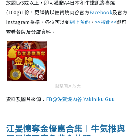
放題Lv3或以上，即可獲贈A4日本和牛嫩肌壽喜燒
(100g)1份！更詳情以佐賀燒肉谷官方
Facebook
及官方
Instagram為準，各位可以到
網上預約
，
>>按此<<
即可
查看餐牌及分店資料。
點擊圖片放大
資料及圖片來源︰
FB@佐賀燒肉谷 Yakiniku Guu
江旻憓奪金優惠合集︱牛気推與