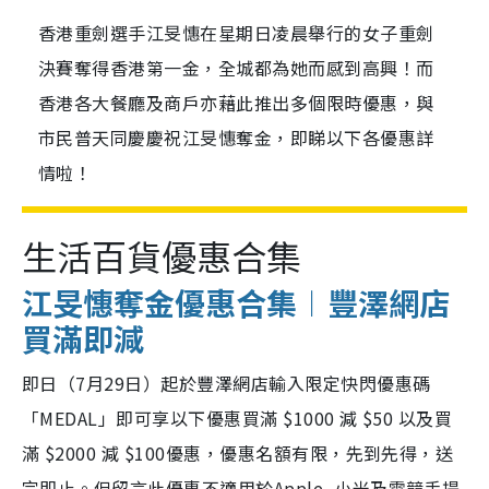
香港重劍選手江旻憓在星期日凌晨舉行的女子重劍
決賽奪得香港第一金，全城都為她而感到高興！而
香港各大餐廳及商戶亦藉此推出多個限時優惠，與
市民普天同慶慶祝江旻憓奪金，即睇以下各優惠詳
情啦！
生活百貨優惠合集
江旻憓奪金優惠合集︱豐澤網店
買滿即減
即日（7月29日）起於豐澤網店輸入限定快閃優惠碼
「MEDAL」即可享以下優惠買滿 $1000 減 $50 以及買
滿 $2000 減 $100優惠，優惠名額有限，先到先得，送
完即止。但留言此優惠不適用於Apple, 小米及電競手提