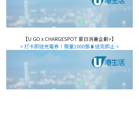
【U GO x CHARGESPOT 夏日消暑企劃⚡】
> 打卡即送充電券！限量1000張🔋送完即止 <