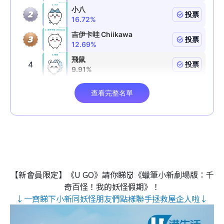
【新會員限定】《U GO》請你睇👹《蠟筆小新劇場版：千
奇百怪！我的妖怪假期》！
↓一齊睇下小新同妖怪朋友們點樣聯手拯救屋企人啦↓