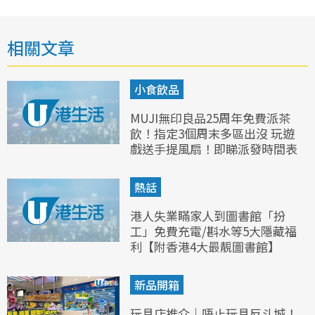
相關文章
小食飲品
MUJI無印良品25周年免費派茶
飲！指定3個周末多區出沒 玩遊
戲送手提風扇！即睇派發時間表
熱話
港人失業瞞家人到圖書館「扮
工」免費充電/斟水等5大隱藏福
利【附香港4大最靚圖書館】
新品開箱
玩具店推介｜唔止玩具反斗城！