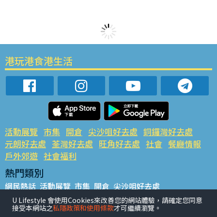
港玩港食港生活
活動展覽
市集
開倉
尖沙咀好去處
銅鑼灣好去處
元朗好去處
荃灣好去處
旺角好去處
社會
餐廳情報
戶外郊遊
社會福利
熱門類別
網民熱話
活動展覽
市集
開倉
尖沙咀好去處
銅鑼灣好去處
元朗好去處
荃灣好去處
旺角好去處
社會
U Lifestyle 會使用Cookies來改善您的網站體驗，請確定您同意
接受本網站之
私隱政策和使用條款
才可繼續瀏覽。
餐廳情報
戶外郊遊