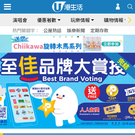
演唱會
優惠著數
玩樂情報
購物情報
熱門關鍵字：
公屋熱話
娛樂新聞
定期存款