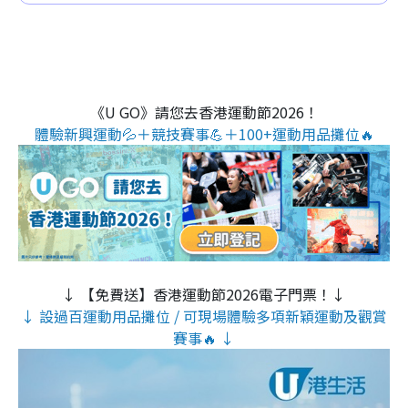
《U GO》請您去香港運動節2026！
體驗新興運動💦＋競技賽事💪＋100+運動用品攤位🔥
↓ 【免費送】香港運動節2026電子門票！↓
↓ 設過百運動用品攤位 / 可現場體驗多項新穎運動及觀賞
賽事🔥 ↓