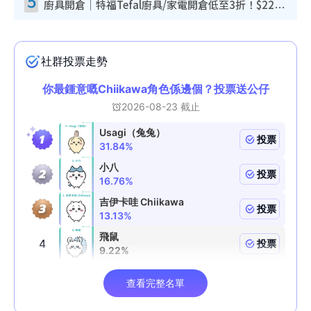
5
廚具開倉｜特福Tefal廚具/家電開倉低至3折！$220起買平底鍋/炒鑊/湯煲！電飯煲/吸塵機/燙斗$418起