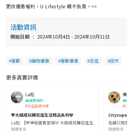
更改優惠權利，U Lifestyle 概不負責。>>
活動資訊
開始日期
2024年10月4日 - 2024年10月31日
著數
購物優惠
著數優惠
百佳
超市
更多真實評價
La粒
美食
著數報料
著
百佳超級市場
C!T
💙大麻成玩轉百佳生活精品系列🩵
Citysupe
La粒: 【💙神秘嘉賓登場🩵 大麻成玩轉百佳生活精品系列】 易賞錢App會員限
名額只限首50
閱讀更多
閱讀更多