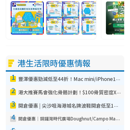
港生活限時優惠情報
1
豐澤優惠勁減低至44折！Mac mini/iPhone17Pro大減價！廚房家電$220起
2
港大推賽馬會強化骨骼計劃！$100骨質密度X光檢查 完成免費運動訓練送超市禮券！附參加資格
3
開倉優惠 | 尖沙咀海港城名牌波鞋開倉低至1折！On鞋$899起／Joy&Peace鞋履$98起
4
開倉優惠｜銅鑼灣時代廣場Doughnut/Campo Marzio開倉低至1折！背囊、書包、手袋劈價$200起