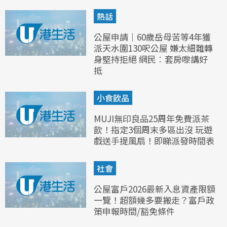
熱話
公屋申請｜60歲岳母苦等4年獲
派天水圍130呎公屋 嫌太細難轉
身堅持拒絕 網民︰套房嚟講好
抵
小食飲品
MUJI無印良品25周年免費派茶
飲！指定3個周末多區出沒 玩遊
戲送手提風扇！即睇派發時間表
社會
公屋富戶2026最新入息資產限額
一覽！超額幾多要搬走？富戶政
策申報時間/豁免條件