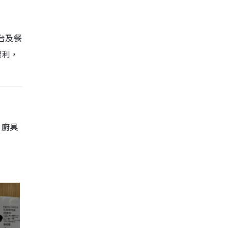
台及餐
權利，
、廚具