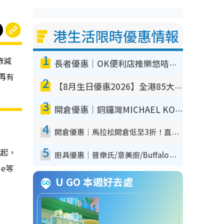
港生活限時優惠情報
1
飾減
長者優惠｜OK便利店推樂悠咭優惠！買麵包/牛奶/保健品拍卡即減
量再有
2
【8月生日優惠2026】全港85大食買玩著數攻略 自助餐/火鍋放題同行免費＋誠品/DONKI送現金券
3
開倉優惠｜銅鑼灣MICHAEL KORS開倉低至17折！直擊$500起買手袋/銀包/鞋款 必買經典Jet Set系列
4
開倉優惠｜馬拉松開倉低至3折！直擊$99起買adidas／New Balance／Puma鞋款 STANLEY保溫杯劈價至$119起
5
0起，
廚具優惠｜普樂氏/意美廚/Buffalo廚具低至3折！$89起買煎鍋／炒鑊／個人鍋 同場小家電激減至$99起
ce等
U GO 本週好去處