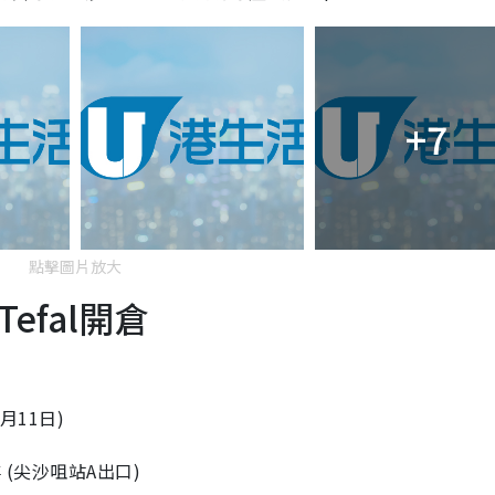
+7
點擊圖片放大
efal開倉
1月11日)
(尖沙咀站A出口)