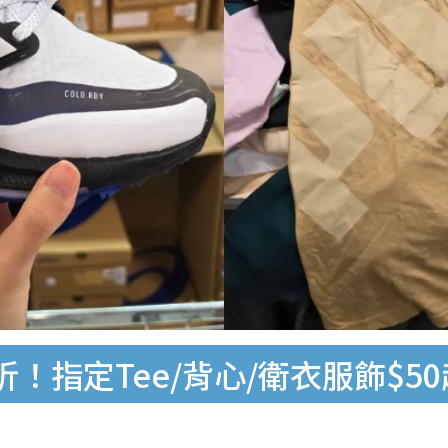
！指定Tee/背心/衛衣服飾$50