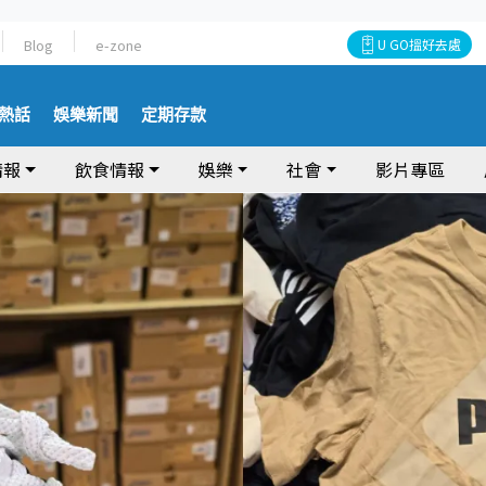
Blog
e-zone
U GO搵好去處
熱話
娛樂新聞
定期存款
情報
飲食情報
娛樂
社會
影片專區