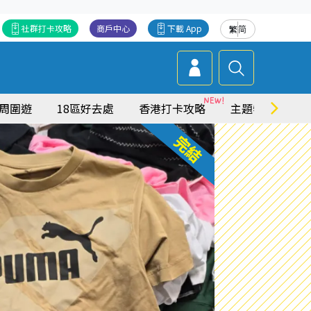
社群打卡攻略
商戶中心
下載 App
繁
简
周圍遊
18區好去處
香港打卡攻略
主題特集