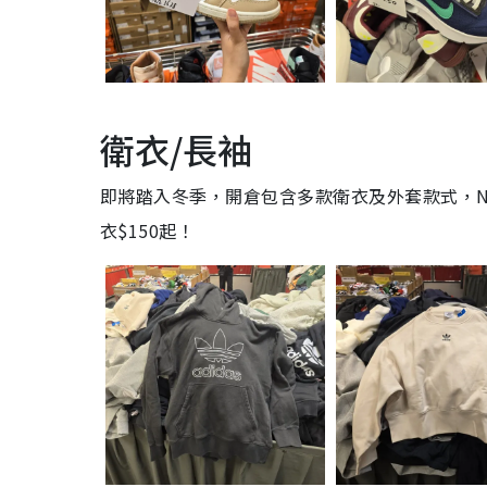
衛衣/長袖
即將踏入冬季，開倉包含多款衛衣及外套款式，Nike、adi
衣$150起！