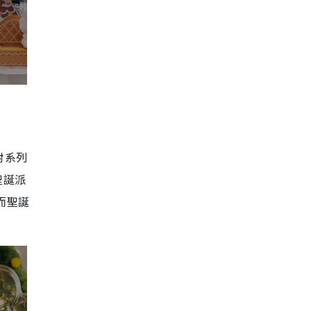
對系列
聖誕派
；而聖誕