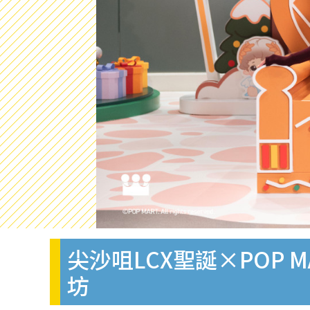
尖沙咀LCX聖誕×POP MA
坊