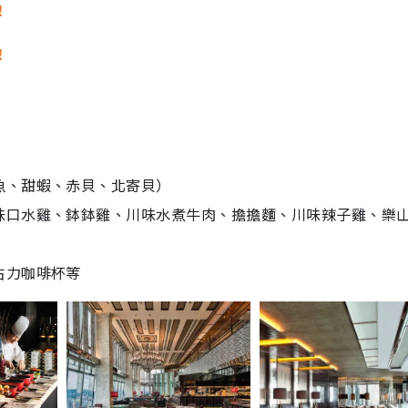
！
！
魚、甜蝦、赤貝、北寄貝）
味口水雞、鉢鉢雞、川味水煮牛肉、擔擔麵、川味辣子雞、樂
古力咖啡杯等