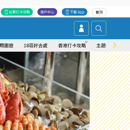
社群打卡攻略
商戶中心
下載 App
繁
简
周圍遊
18區好去處
香港打卡攻略
主題特集