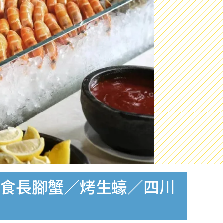
4起任食長腳蟹／烤生蠔／四川