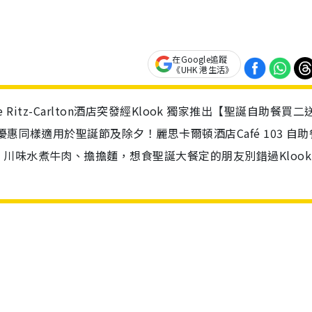
在Google追蹤
《UHK 港生活》
e Ritz-Carlton酒店突發經Klook 獨家推出【聖誕自助餐買二
惠同樣適用於聖誕節及除夕！麗思卡爾頓酒店Café 103 自助
川味水煮牛肉、擔擔麵，想食聖誕大餐定的朋友別錯過Klook