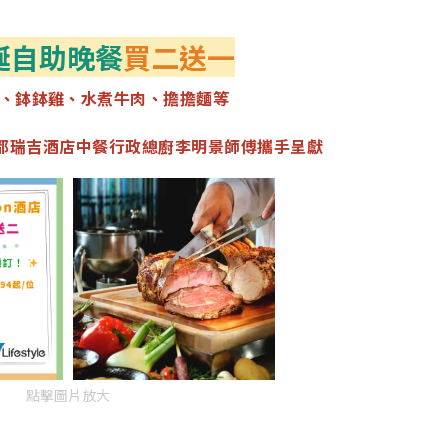
誕自助晚餐
買二送一
、鉢鉢雞、水煮牛肉、擔擔麵等
3 與成都瑞吉酒店中餐行政總廚李明景師傅攜手呈獻
點擊圖片放大