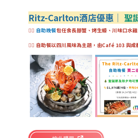
Ritz-Carlton酒店優惠｜
聖
👉🏻
自助晚餐
包
任食長腳蟹、烤生蠔、川味口水雞
👉🏻 自助餐以四川風味為主題，由Café 10