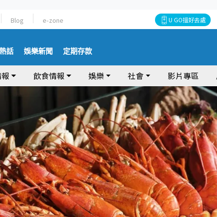
Blog
e-zone
U GO搵好去處
熱話
娛樂新聞
定期存款
情報
飲食情報
娛樂
社會
影片專區