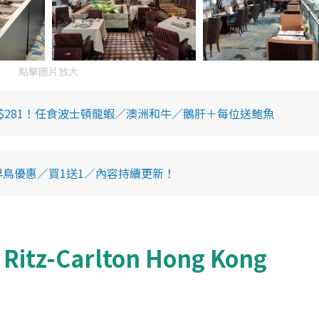
點擊圖片放大
最平$281！任食波士頓龍蝦／澳洲和牛／鵝肝＋每位送鮑魚
早鳥優惠／買1送1／內容持續更新！
z-Carlton Hong Kong