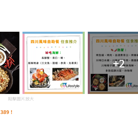
+2
點擊圖片放大
$389！