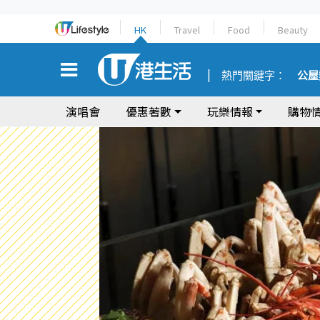
HK
Travel
Food
Beauty
熱門關鍵字：
公屋
演唱會
優惠著數
玩樂情報
購物