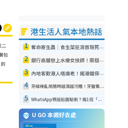
港生活人氣本地熱話
1
送二
奪命寄生蟲｜食生菜狂瀉首現死者！疫潮惡化錄1.8萬宗病例 揭洗菜3大謬誤
餐包
2
銀行高層戀上水療女技師！兩個月借128萬驚覺「沉船」沉落火海 揭背後疑似邪教操控賣淫
 的
3
內地客歎港人唔識老！揭港鐵保鮮級冷氣 港人求放過：咪投訴
4
牙線棒亂用隨時越清越污糟！牙醫驚揭盲目過戶細菌恐致蛀牙：呢種先係日常真保養
5
WhatsApp預設貼圖點刪？揭1招「反向操作」還原簡潔介面 附3步實測教學
U GO 本週好去處