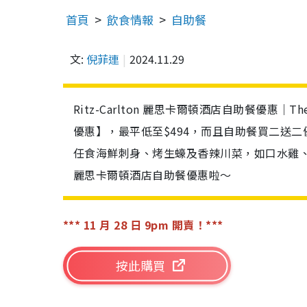
首頁
飲食情報
自助餐
文:
倪菲連
2024.11.29
Ritz-Carlton 麗思卡爾頓酒店自助餐優惠｜Th
優惠】，最平低至$494，而且自助餐買二送二優
任食海鮮刺身、烤生蠔及香辣川菜，如口水雞、
麗思卡爾頓酒店自助餐優惠啦～
*** 11 月 28 日 9pm 開賣！***
按此購買