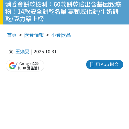
消委會餅乾檢測：60款餅乾驗出含基因致癌
物！14款安全餅乾名單 嘉頓威化餅/牛奶餅
乾/克力架上榜
首頁
飲食情報
小食飲品
文:
王煥雯
2025.10.31
在Google追蹤
用 App 睇文
《UHK 港生活》