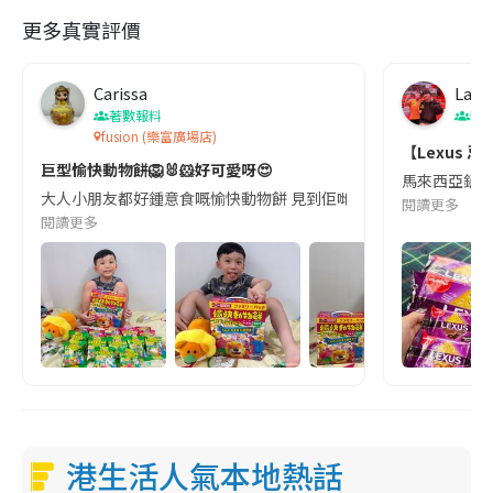
更多真實評價
Carissa
Laz
著數報料
吹
fusion (樂富廣場店)
【Lexus 忌
巨型愉快動物餅🦁🐰🐹好可愛呀😍
馬來西亞銷量
大人小朋友都好鍾意食嘅愉快動物餅 見到佢哋都會有好心情🥰 細個嘅時候
閱讀更多
閱讀更多
港生活人氣本地熱話