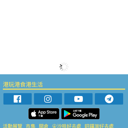
港玩港食港生活
活動展覽
市集
開倉
尖沙咀好去處
銅鑼灣好去處