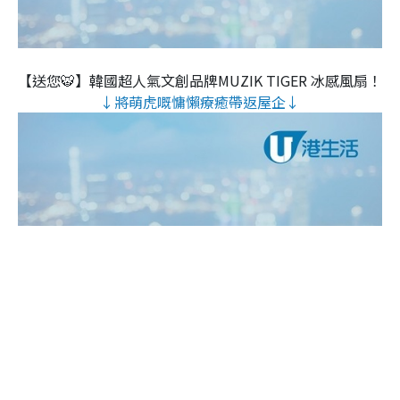
【送您🐯】韓國超人氣文創品牌MUZIK TIGER 冰感風扇！
↓將萌虎嘅慵懶療癒帶返屋企↓