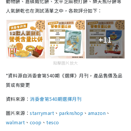
動物餅、嘉頓威化餅、太平芝麻梳打餅、樂天熊仔餅等
人氣餅乾也在測試清單之中，各款評分如下：
+11
點擊圖片放大
*資料源自消委會第540期《選擇》月刊，產品售價及品
質或有變更
資料來源：
消委會第540期選擇月刊
圖片來源：
starrymart
、
parknshop
、
amazon
、
walmart
、
coop
、
tesco