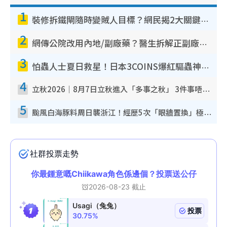
1
裝修拆鐵閘隨時變賊人目標？網民揭2大關鍵用途：裝新式等於白裝？附新舊鐵閘分別
2
網傳公院改用內地/副廠藥？醫生拆解正副廠分別 揭4類人換藥隨時出事
3
怕蟲人士夏日救星！日本3COINS爆紅驅蟲神器$45起 1招「全程免觸碰」輕鬆搞定小強
4
立秋2026｜8月7日立秋進入「多事之秋」 3件事唔做得！專家教6招開運 清枱頭／銀包納氣接好運
5
颱風白海豚料周日襲浙江！經歷5次「眼牆置換」極罕見 成登陸內地最長途颱風