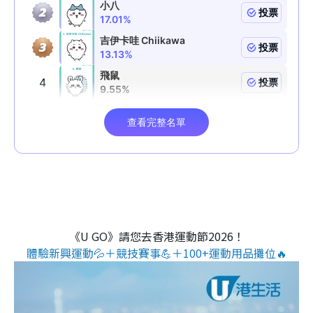
《U GO》請您去香港運動節2026！
體驗新興運動💦＋競技賽事💪＋100+運動用品攤位🔥