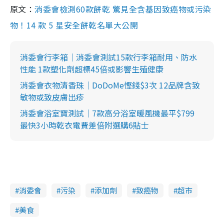
原文：
消委會檢測60款餅乾 驚見全含基因致癌物或污染
物！14 款 5 星安全餅乾名單大公開
消委會行李箱｜消委會測試15款行李箱耐用、防水
性能 1款塑化劑超標45倍或影響生殖健康
消委會衣物清香珠｜DoDoMe慳錢$3次 12品牌含致
敏物或致皮膚出疹
消委會浴室寶測試｜7款高分浴室暖風機最平$799
最快3小時乾衣電費差倍附選購6貼士
消委會
污染
添加劑
致癌物
超市
美食