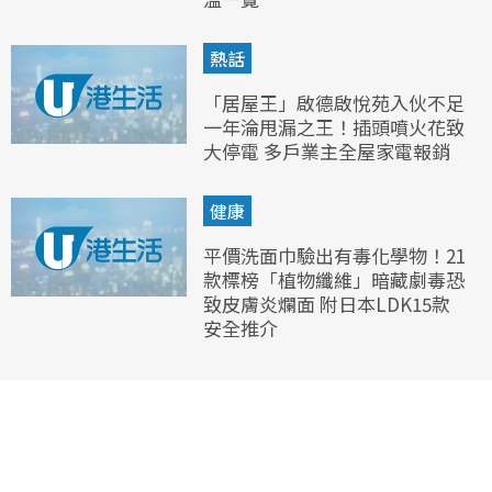
熱話
「居屋王」啟德啟悅苑入伙不足
一年淪甩漏之王！插頭噴火花致
大停電 多戶業主全屋家電報銷
健康
平價洗面巾驗出有毒化學物！21
款標榜「植物纖維」暗藏劇毒恐
致皮膚炎爛面 附日本LDK15款
安全推介