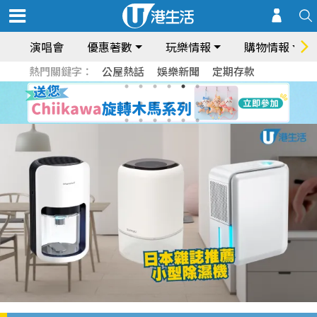
演唱會
優惠著數
玩樂情報
購物情報
熱門關鍵字：
公屋熱話
娛樂新聞
定期存款