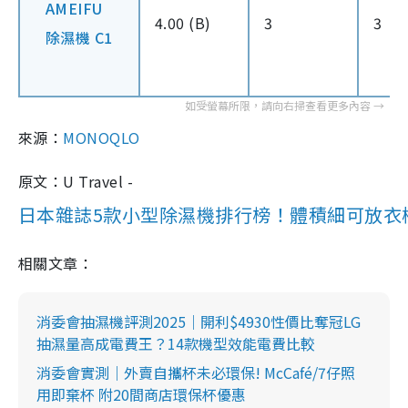
AMEIFU
4.00 (B)
3
3
除濕機 C1
來源：
MONOQLO
原文：U Travel -
日本雜誌5款小型除濕機排行榜！體積細可放衣
相關文章：
消委會抽濕機評測2025｜開利$4930性價比奪冠LG
抽濕量高成電費王？14款機型效能電費比較
消委會實測｜外賣自攜杯未必環保! McCafé/7仔照
用即棄杯 附20間商店環保杯優惠