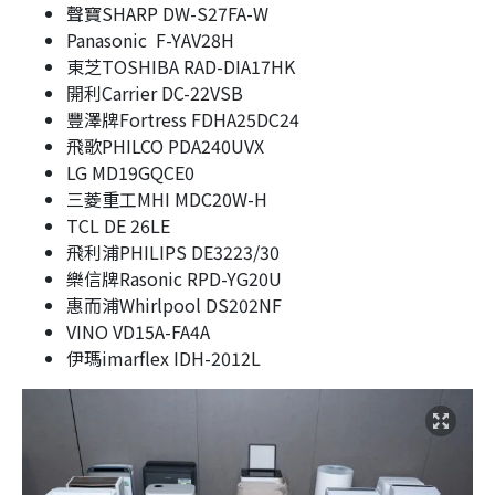
聲寶SHARP DW-S27FA-W
Panasonic F-YAV28H
東芝TOSHIBA RAD-DIA17HK
開利Carrier DC-22VSB
豐澤牌Fortress FDHA25DC24
飛歌PHILCO PDA240UVX
LG MD19GQCE0
三菱重工MHI MDC20W-H
TCL DE 26LE
飛利浦PHILIPS DE3223/30
樂信牌Rasonic RPD-YG20U
惠而浦Whirlpool DS202NF
VINO VD15A-FA4A
伊瑪imarflex IDH-2012L