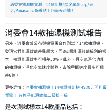
消委會抽濕機實測︱14款比拼4星名單Sharp/東
芝/Panasonic 保養貼士回南天必讀！
消委會14款抽濕機測試報告
另外，消委會曾公布與機電署合作測試了14款抽濕機，
發現它們能源效益差異頗大，同為1級能源效益級別的樣
本，抽濕能源效率可相差50%。此外，具空氣淨化功能
的抽濕機，淨化空氣速度懸殊，去除甲醛速度最多可相
差6倍。
更多詳情︰
消委會抽濕機︱14抽濕機比拼 4930元開利最
慳電！ 有牌子能源效益二級扮一級
是次測試樣本14款產品包括：