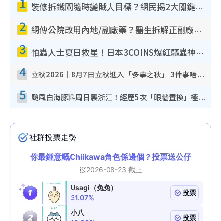
1
裝修拆鐵閘隨時變賊人目標？網民揭2大關鍵用途：裝新式等於白裝？附新舊鐵閘分別
2
網傳公院改用內地/副廠藥？醫生拆解正副廠分別 揭4類人換藥隨時出事
3
怕蟲人士夏日救星！日本3COINS爆紅驅蟲神器$45起 1招「全程免觸碰」輕鬆搞定小強
4
立秋2026｜8月7日立秋進入「多事之秋」 3件事唔做得！專家教6招開運 清枱頭／銀包納氣接好運
5
颱風白海豚料周日襲浙江！經歷5次「眼牆置換」極罕見 成登陸內地最長途颱風