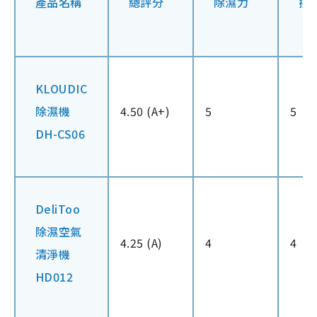
產品名稱
總評分
除濕力
操
KLOUDIC
除濕機
4.50 (A+)
5
5
DH-CS06
DeliToo
除濕空氣
4.25 (A)
4
4
清淨機
HD012