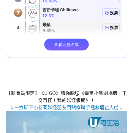
【新會員限定】《U GO》請你睇👹《蠟筆小新劇場版：千
奇百怪！我的妖怪假期》！
↓一齊睇下小新同妖怪朋友們點樣聯手拯救屋企人啦↓