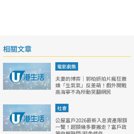
相關文章
電影劇集
夫妻的博弈｜郭柏妍拍片瘋狂撒
嬌「生氣氣」反差萌！戲外開戰
高海寧不為所動笑翻網民
社會
公屋富戶2026最新入息資產限額
一覽！超額幾多要搬走？富戶政
策申報時間/豁免條件