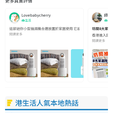
更多真實評價
Lovebabycherry
師奶
生活
生
這部迷你小型抽濕機合適放置於家居使用 它設計輕巧細小 可以放在家
坊間8大家居
閱讀更多
香港進入回南
閱讀更多
港生活人氣本地熱話