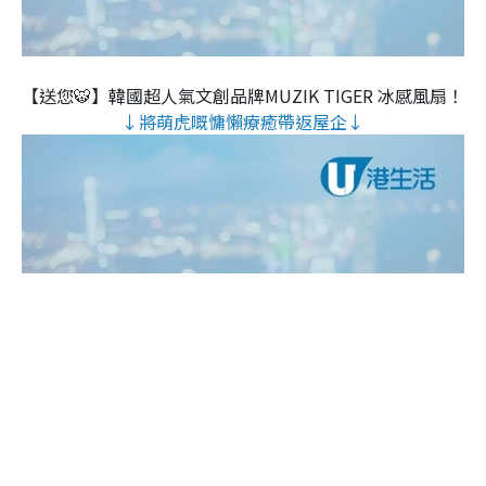
【送您🐯】韓國超人氣文創品牌MUZIK TIGER 冰感風扇！
↓將萌虎嘅慵懶療癒帶返屋企↓