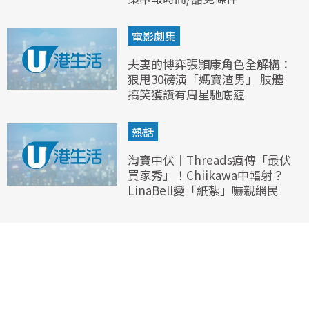
電影劇集
夫妻的博弈張頴康角色全解構：
狠甩30磅演「媽寶渣男」 肢體
搞笑獲讚有周星馳底蘊
熱話
淘寶中伏｜Threads瘋傳「最伏
買家秀」！Chiikawa中輻射？
LinaBell變「紙紮」嚇親網民