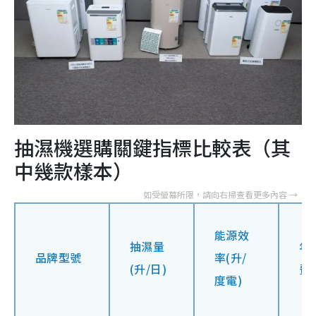
抽濕機選購關鍵指標比較表（其
中幾款樣本）
能源效
抽濕量
年
品牌型號
率(升/
(升/日)
費
度電)