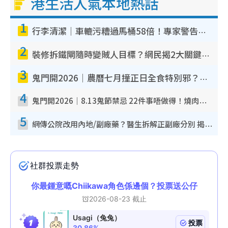
港生活人氣本地熱話
1
行李清潔｜車轆污糟過馬桶58倍！專家警告忌用酒精抹 教1招免污手除菌
2
裝修拆鐵閘隨時變賊人目標？網民揭2大關鍵用途：裝新式等於白裝？附新舊鐵閘分別
3
鬼門開2026｜農曆七月撞正日全食特別邪？專家警告切忌做一事！揭4大禁忌+2招保平安
4
鬼門開2026｜8.13鬼節禁忌 22件事唔做得！燒肉、刺身要少食？半夜勿吹口哨/打呢個電話
5
網傳公院改用內地/副廠藥？醫生拆解正副廠分別 揭4類人換藥隨時出事