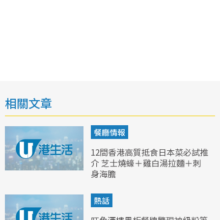
相關文章
餐廳情報
12間香港高質抵食日本菜必試推
介 芝士燒蠔＋雞白湯拉麵＋刺
身海膽
熱話