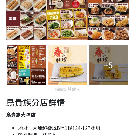
+5
點擊圖片放大
鳥貴族分店詳情
鳥貴族大埔店
地址︰大埔超級城B區1樓124-127號舖
營業時間︰待公布