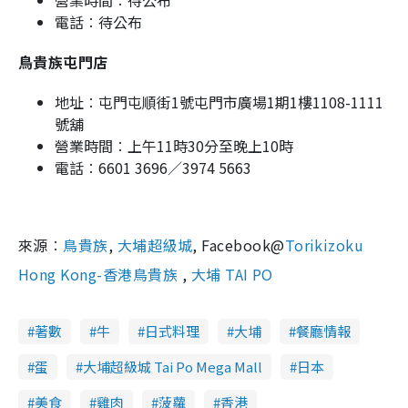
電話︰待公布
鳥貴族屯門店
地址︰屯門屯順街1號屯門市廣場1期1樓1108-1111
號舖
營業時間︰上午11時30分至晚上10時
電話︰6601 3696／3974 5663
來源︰
鳥貴族
,
大埔超級城
, Facebook@
Torikizoku
Hong Kong-香港鳥貴族
,
大埔 TAI PO
著數
牛
日式料理
大埔
餐廳情報
蛋
大埔超級城 Tai Po Mega Mall
日本
美食
雞肉
菠蘿
香港