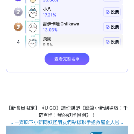
【新會員限定】《U GO》請你睇👹《蠟筆小新劇場版：千
奇百怪！我的妖怪假期》！
↓一齊睇下小新同妖怪朋友們點樣聯手拯救屋企人啦↓