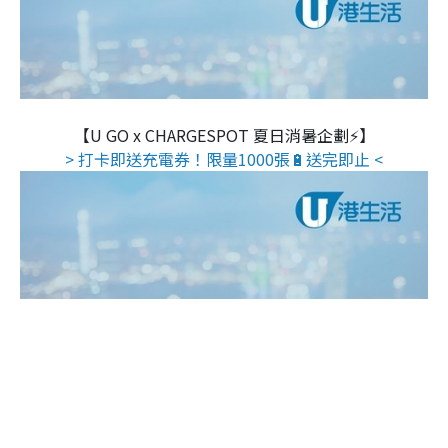
【U GO x CHARGESPOT 夏日消暑企劃⚡】
> 打卡即送充電券！限量1000張🔋送完即止 <