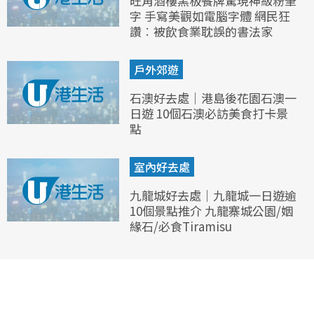
旺角酒樓黑板餐牌驚現神級粉筆
字 手寫美觀如電腦字體 網民狂
讚︰被飲食業耽誤的書法家
戶外郊遊
石澳好去處｜港島後花園石澳一
日遊 10個石澳必訪美食打卡景
點
室內好去處
九龍城好去處｜九龍城一日遊逾
10個景點推介 九龍寨城公園/姻
緣石/必食Tiramisu