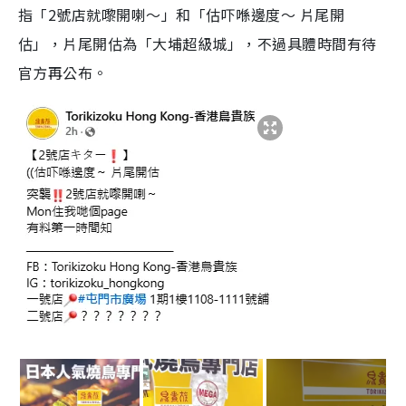
指「2號店就嚟開喇～」和「估吓喺邊度～ 片尾開
估」，片尾開估為「大埔超級城」，不過具體時間有待
官方再公布。