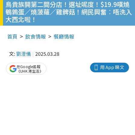
鳥貴族開第二間分店！選址呢度！$19.9嘆燒
鵪鶉蛋／燒菠蘿／雞髀菇！網民興奮︰唔洗入
大西北啦！
首頁
飲食情報
餐廳情報
文:
劉澄儀
2025.03.28
在Google追蹤
用 App 睇文
《UHK 港生活》