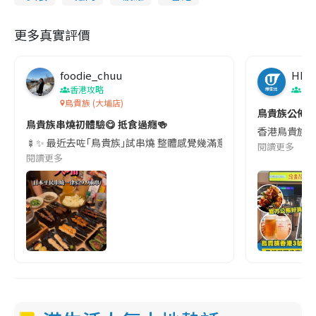
更多真實評價
foodie_chuu
HK
香港攻略
香
鳥貴族 (大埔店)
鳥貴族公佈香
鳥貴族串燒初體驗😋 抵食過癮🍻
香港鳥貴族繼
🍢✨ 最近去咗｢鳥貴族｣試串燒 整體感覺幾滿意!店內裝潢神還原日本嘅
閱讀更多
閱讀更多