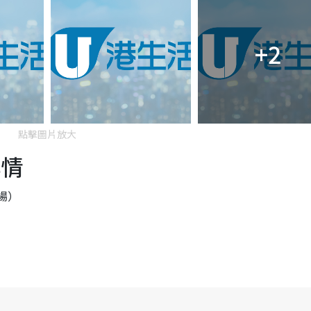
+2
點擊圖片放大
詳情
商場）