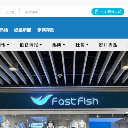
Blog
e-zone
U GO搵好去處
熱話
娛樂新聞
定期存款
情報
飲食情報
娛樂
社會
影片專區