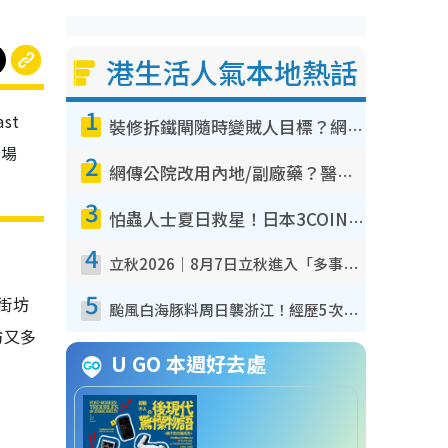
港生活人氣本地熱話
1
st
裝修拆鐵閘隨時變賊人目標？網民揭2大關鍵用途：裝新式等於白裝？附新舊鐵閘分別
全場
2
網傳公院改用內地/副廠藥？醫生拆解正副廠分別 揭4類人換藥隨時出事
3
怕蟲人士夏日救星！日本3COINS爆紅驅蟲神器$45起 1招「全程免觸碰」輕鬆搞定小強
4
立秋2026｜8月7日立秋進入「多事之秋」 3件事唔做得！專家教6招開運 清枱頭／銀包納氣接好運
5
打街坊
颱風白海豚料周日襲浙江！經歷5次「眼牆置換」極罕見 成登陸內地最長途颱風
坊又多
U GO 本週好去處