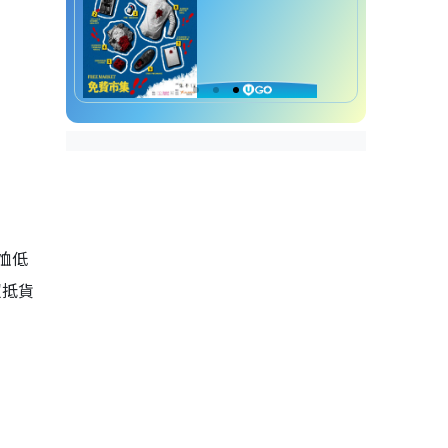
恤低
超抵貨