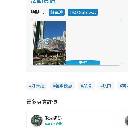
地點
將軍澳
TKO Gateway
好去處
著數優惠
品牌
坑口
商
更多真實評價
敗家師奶
日本攻略