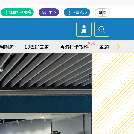
社群打卡攻略
商戶中心
下載 App
繁
简
周圍遊
18區好去處
香港打卡攻略
主題特集