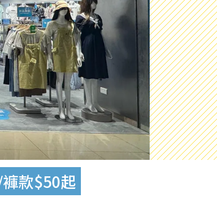
/褲款$50起