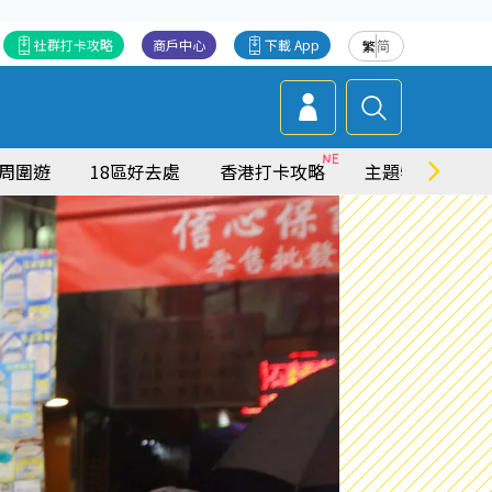
社群打卡攻略
商戶中心
下載 App
繁
简
周圍遊
18區好去處
香港打卡攻略
主題特集