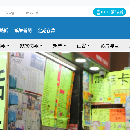
Blog
e-zone
U GO搵好去處
熱話
娛樂新聞
定期存款
情報
飲食情報
娛樂
社會
影片專區