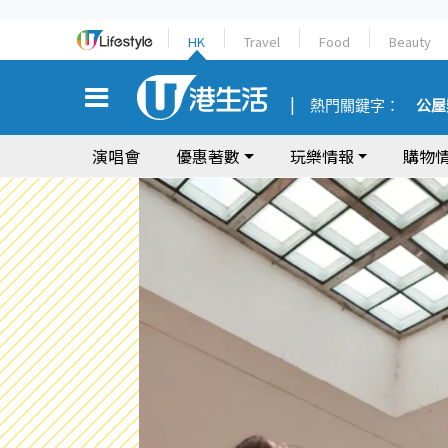
HK
Travel
Food
Beauty
熱門關鍵字：
公屋
演唱會
優惠著數
玩樂情報
購物