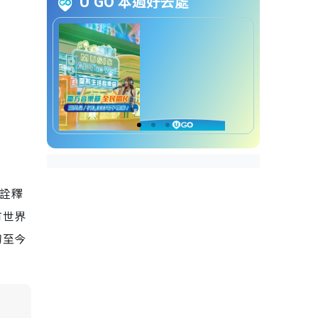
U GO 本週好去處
館「當紫禁城遇上凡爾賽宮」特
展
4月藝術好去處 6. 香港故宮博物
館首批受贈藏品展
4月藝術好去處 7. 西九家FUN藝
術節2025
4月藝術好去處 8. 中環大館「梅
芙．布倫南：物方志」展覽
角詮釋
4月藝術好去處 9. 金鐘亞洲協會
有世界
香港中心「玩．具：賀慕群百年
初至今
回顧展」
4月藝術好去處 10. 北角油街焦
點：王浩然、許方華、豊福亮個
展