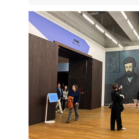
CHAT六廠展覽焦點：「忙碌的針線」
CHAT六廠展覽焦點：「圖象的痕跡」
4月藝術好去處 13. 上環亞洲藝術文獻庫南
4月藝術好去處 14. 沙田John Ho個展《讓
4月藝術好去處 15. 深水埗Parallel Sp
4月藝術好去處 16. Flowers Gallery 
4月藝術好去處 17. Gallery EXIT 陳惠立
4月藝術好去處 18. 豪瑟沃斯「路易絲．布
4月藝術好去處 19.中環卓納畫廊艾瑪·麥
4月藝術好去處 20. 布朗畫廊「尤安．卡波