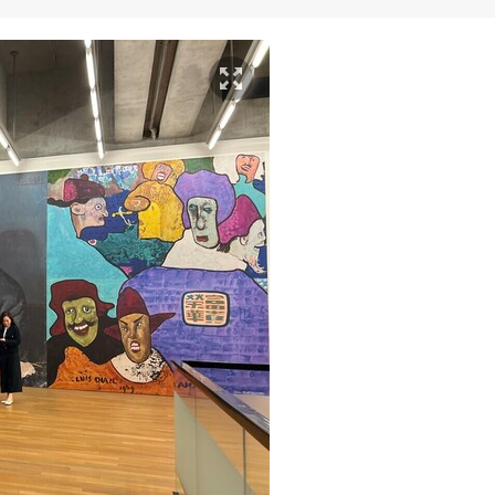
亞女性藝術家展覽
愛化作旅程》
ace 梁洛熙個展《一個人的烏托島》
吳佳儒個展「宇宙商場」
個展「救心員」
爾喬亞：軟景」展覽
金泰爾「天鵝之擁」展覽
特：思緒領域」展覽