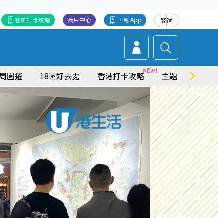
社群打卡攻略
商戶中心
下載 App
繁
简
周圍遊
18區好去處
香港打卡攻略
主題特集