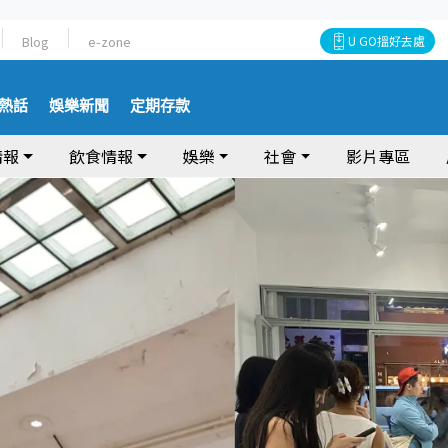
Blog
e-zone
U GO搵好去處
熱話
娛樂新聞
定期存款
情報
飲食情報
娛樂
社會
影片專區