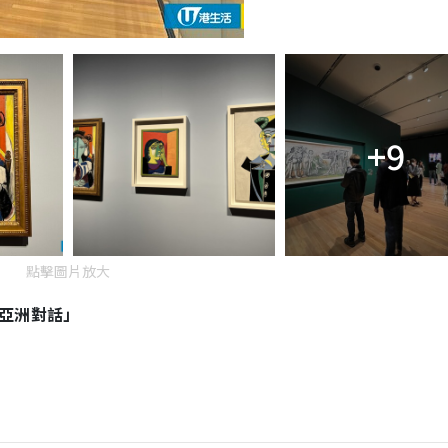
+9
點擊圖片放大
亞洲對話」