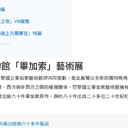
物展
象派之夜」VR展覽
禁城遇上凡爾賽宮」特展
藏品展
博物館「畢加索」藝術展
：物方志」展覽
tion」由 M+與巴黎國立畢加索藝術館研共同策劃。是此展覽以全新的獨特視
「玩．具：賀慕群百年回顧展」
變、西方與非西方之間的複雜關係。巴黎國立畢加索藝術館擁
、許方華、豊福亮個展
借出逾六十件畢加索原作，與約八十件出自二十多位二十世紀
。
展《安生之流》
展覽
！共展出經典六十多件展品