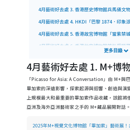
4月藝術好去處 3. 香港歷史博物館兵馬俑文
4月藝術好去處 4. HKDI「巴黎 1874．印
4月藝術好去處 5. 香港故宮博物館「當紫
4月藝術好去處 6. 香港故宮博物館首批受贈
4月藝術好去處 7. 西九家FUN藝術節2025
4月藝術好去處 1. M+
4月藝術好去處 8. 中環大館「梅芙．布倫南
「Picasso for Asia: A Conversa
4月藝術好去處 9. 金鐘亞洲協會香港中心
畢加索的深遠影響，探索起源與迴響、創造與演
4月藝術好去處 10. 北角油街焦點：王浩然
上規模最大和最重要的畢加索作品收藏，該館將
亞洲及海外亞洲藝術家之手的 M+藏品展開對話
4月藝術好去處 11. 灣仔藝術中心黎倩華個
4月藝術好去處 12. 荃灣南豐紗廠CHAT六廠
2025年M+視覺文化博物館「畢加索」藝術展
CHAT六廠展覽焦點：「湧動的暗線」