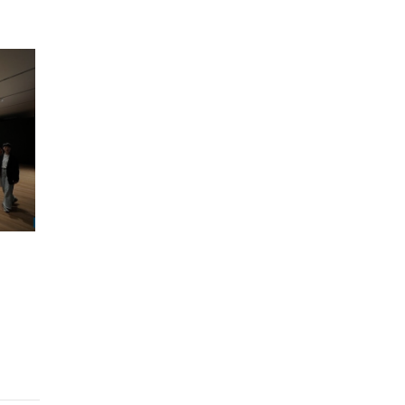
Parallel Space 梁洛熙個展《一
個人的烏托島》
4月藝術好去處 16. Flowers
Gallery 吳佳儒個展「宇宙商場」
4月藝術好去處 17. Gallery EXIT
陳惠立個展「救心員」
4月藝術好去處 18. 豪瑟沃斯「路
易絲．布爾喬亞：軟景」展覽
4月藝術好去處 19.中環卓納畫廊
艾瑪·麥金泰爾「天鵝之擁」展
覽
4月藝術好去處 20. 布朗畫廊「尤