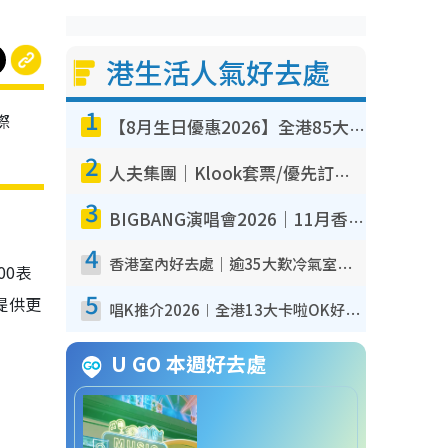
港生活人氣好去處
1
際
【8月生日優惠2026】全港85大食買玩著數攻略 自助餐/火鍋放題同行免費＋誠品/DONKI送現金券
2
人夫集團｜Klook套票/優先訂票/公開發售搶飛攻略！附票價.購票連結.場地座位表
3
BIGBANG演唱會2026｜11月香港啟德開3場！實名制VIP申請、優先購票攻略
4
香港室內好去處｜逾35大歎冷氣室內好去處推介 室內活動免費避雨無懼落雨
00表
5
提供更
唱K推介2026︱全港13大卡啦OK好去處！最平$36起 日文K都有！(附地址+收費詳情)
U GO 本週好去處