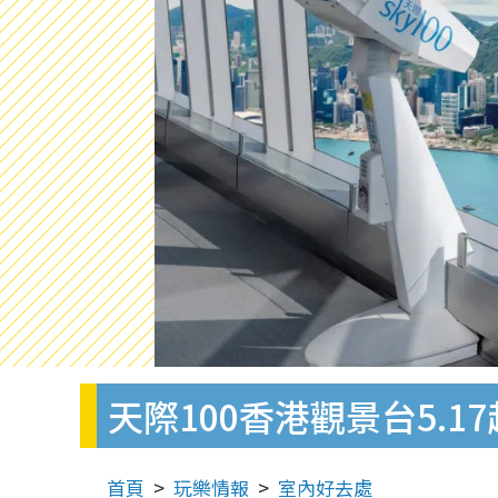
天際100香港觀景台5.
首頁
玩樂情報
室內好去處