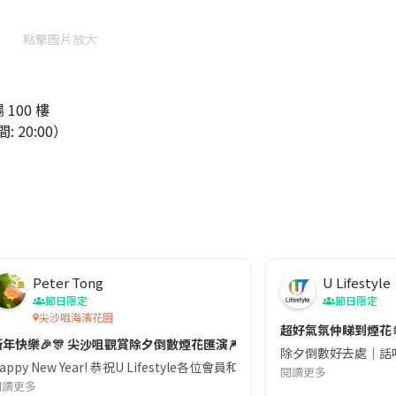
點擊圖片放大
100 樓
 20:00）
Peter Tong
U Lifestyle
節日限定
節日限定
尖沙咀海濱花園
超好氣氛仲睇到煙花
新年快樂🎉🎊 尖沙咀觀賞除夕倒數煙花匯演🎆🎇
除夕倒數好去處｜話咁快
海拔有392米, 被譽為係香港最高嘅建築物 提供360度壯觀景色, 可以俯瞰到維多利亞港
Happy New Year! 恭祝U Lifestyle各位會員和小編新年快樂
閱讀更多
閱讀更多