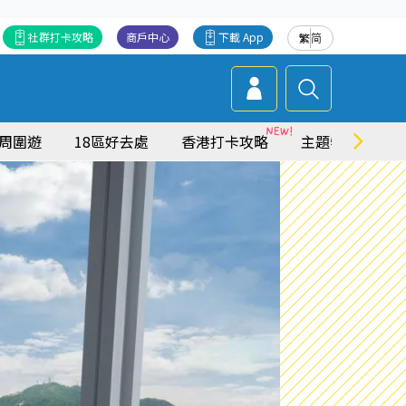
社群打卡攻略
商戶中心
下載 App
繁
简
周圍遊
18區好去處
香港打卡攻略
主題特集