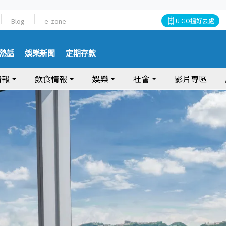
Blog
e-zone
U GO搵好去處
熱話
娛樂新聞
定期存款
情報
飲食情報
娛樂
社會
影片專區