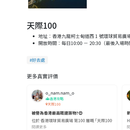
天際100
地址︰香港九龍柯士甸道西 1 號環球貿易廣場 
開放時間︰每日10:00 － 20:30（最後入場時間:
好去處
更多真實評價
o_nam.nam_o
香港攻略
天際100
被譽為香港最高嘅建築物?😍
位於 香港環球貿易廣場 第100 層嘅 ｢天際100香港觀景台｣,
閱讀更多