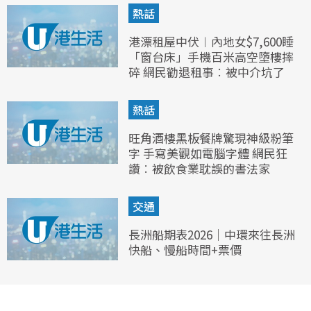
熱話
港漂租屋中伏︱內地女$7,600睡
「窗台床」手機百米高空墮樓摔
碎 網民勸退租事︰被中介坑了
熱話
旺角酒樓黑板餐牌驚現神級粉筆
字 手寫美觀如電腦字體 網民狂
讚︰被飲食業耽誤的書法家
交通
長洲船期表2026｜中環來往長洲
快船、慢船時間+票價