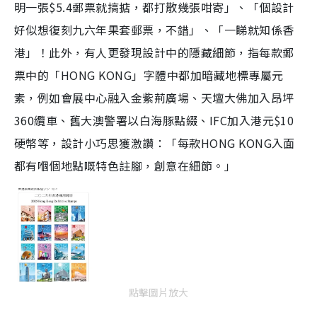
明一張$5.4郵票就搞掂，都打散幾張咁寄」、「個設計
好似想復刻九六年果套郵票，不錯」、「一睇就知係香
港」！此外，有人更發現設計中的隱藏細節，指每款郵
票中的「HONG KONG」字體中都加暗藏地標專屬元
素，例如會展中心融入金紫荊廣場、天壇大佛加入昂坪
360纜車、舊大澳警署以白海豚點綴、IFC加入港元$10
硬幣等，設計小巧思獲激讚：「每款HONG KONG入面
都有嗰個地點嘅特色註腳，創意在細節。」
點擊圖片放大