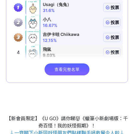
【新會員限定】《U GO》請你睇👹《蠟筆小新劇場版：千
奇百怪！我的妖怪假期》！
↓一齊睇下小新同妖怪朋友們點樣聯手拯救屋企人啦↓