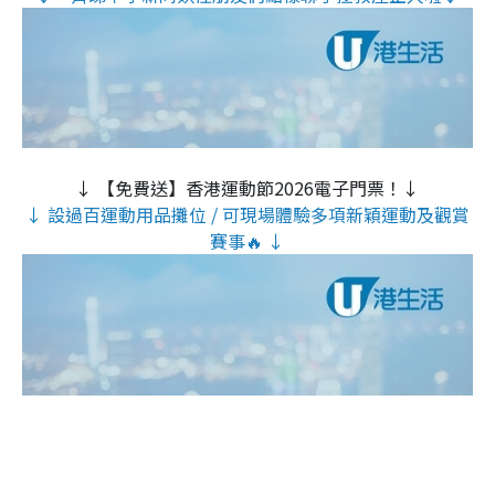
↓ 【免費送】香港運動節2026電子門票！↓
↓ 設過百運動用品攤位 / 可現場體驗多項新穎運動及觀賞
賽事🔥 ↓