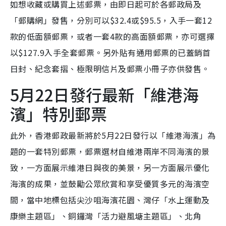
如想收藏或購買上述郵票，由即日起可於各郵政局及
「郵購網」發售，分別可以$32.4或$95.5，入手一套12
款的低面額郵票，或者一套4款的高面額郵票，亦可選擇
以$127.9入手全套郵票。另外貼有通用郵票的已蓋銷首
日封、紀念套摺、極限明信片及郵票小冊子亦供發售。
5月22日發行最新「維港海
濱」特別郵票
此外，香港郵政最新將於5月22日發行以「維港海濱」為
題的一套特別郵票，郵票選材自維港兩岸不同海濱的景
致，一方面展示維港日與夜的美景，另一方面展示優化
海濱的成果，並鼓勵公眾欣賞和享受優質多元的海濱空
間，當中地標包括尖沙咀海濱花園、灣仔「水上運動及
康樂主題區」、銅鑼灣「活力避風塘主題區」、北角