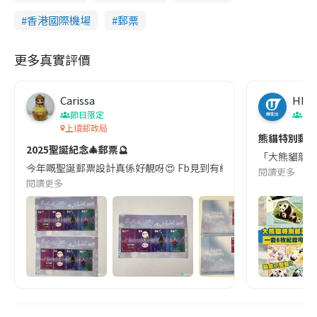
香港國際機場
郵票
更多真實評價
Carissa
HK
節日限定
著
上環郵政局
熊貓特別郵
2025聖誕紀念🎄郵票🔮
「大熊貓龍鳳
今年嘅聖誕郵票設計真係好靚呀😍 Fb見到有網友share 即刻買返一
閱讀更多
閱讀更多