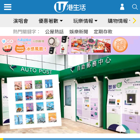
演唱會
優惠著數
玩樂情報
購物情報
熱門關鍵字：
公屋熱話
娛樂新聞
定期存款