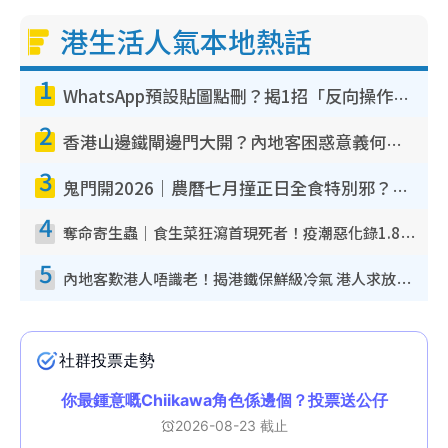
港生活人氣本地熱話
1
WhatsApp預設貼圖點刪？揭1招「反向操作」還原簡潔介面 附3步實測教學
2
香港山邊鐵閘邊門大開？內地客困惑意義何在！網民神回覆：呢種叫法理性防禦
3
鬼門開2026｜農曆七月撞正日全食特別邪？專家警告切忌做一事！揭4大禁忌+2招保平安
4
奪命寄生蟲｜食生菜狂瀉首現死者！疫潮惡化錄1.8萬宗病例 揭洗菜3大謬誤
5
內地客歎港人唔識老！揭港鐵保鮮級冷氣 港人求放過：咪投訴