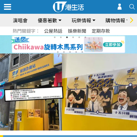
演唱會
優惠著數
玩樂情報
購物情報
熱門關鍵字：
公屋熱話
娛樂新聞
定期存款