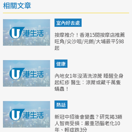
相關文章
室內好去處
按摩推介！香港15間按摩店推薦
旺角/尖沙咀/元朗/大埔最平$98
起
健康
內地女1年沒清洗涼蓆 睡醒全身
起紅疹 醫生︰涼蓆或藏千萬隻
蟎蟲！
熱話
新冠中招後會變蠢？研究揭3類
人智商受損：嚴重恐腦老化10
年、輕症跌3分