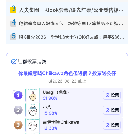
3
人夫集團｜Klook套票/優先訂票/公開發售搶飛攻略！附票價.購票連結.場地座位表
4
啟德體育園入場懶人包︱場地守則12違禁品不可進場准帶細水樽但全場禁樽蓋！應援牌有限制！
5
唱K推介2026︱全港13大卡啦OK好去處！最平$36起 日文K都有！(附地址+收費詳情)