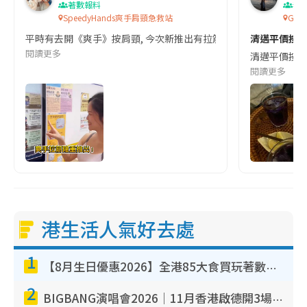
著數報料
泰
SpeedyHands爽手肩頸急救站
Givi
平時有去開《爽手》按肩頸, 今次新推出有拉筋項目啦! 真正泰式拉筋,我都親
清邁平價按摩體驗
閱讀更多
清邁平價按摩❕ 
閱讀更多
港生活人氣好去處
1
【8月生日優惠2026】全港85大食買玩著數攻略 自助餐/火鍋放題同行免費＋誠品/DONKI送現金券
2
BIGBANG演唱會2026｜11月香港啟德開3場！實名制VIP申請、優先購票攻略