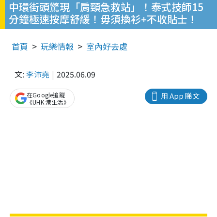
中環街頭驚現「肩頸急救站」！泰式技師15
分鐘極速按摩舒緩！毋須換衫+不收貼士！
首頁
玩樂情報
室內好去處
文:
李沛堯
2025.06.09
在Google追蹤
用 App 睇文
《UHK 港生活》