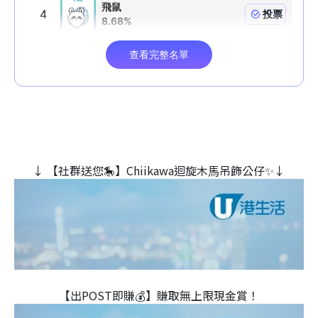
↓ 【社群送您🎠】Chiikawa迴旋木⾺吊飾公仔✨↓
【出POST即賺💰】賺取無上限現金賞！